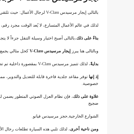
بالتالى إيجار مرسيدس V-Class لرجال الأعمال: حيث تلتقي الإنتاجية بالفخامة المطلقة,حجز مرسيدس فيانو
لذلك في عالم الأعمال المتسارع، لا يُعد الوقت مجرد رقم، بل
بناءً على ذلك
،بالتالى أصبح اختيار وسيلة التنقل جزءاً لا يت
وبالتالى هنا يبرز
إيجار مرسيدس V-Class
كحل مثالي يجمع بي
بدايةً
، لذلك تتميز مرسيدس V-Class بمقصورة داخلية تم تصميمها لتكون “مكتباً طائراً” على الطريق.
إذ إنها
توفر مقاعد جلدية فاخرة قابلة للتعديل والتدوير، مما
خصوصية.
علاوة على ذلك
، فإن نظام العزل الصوتي المتطور يضمن لك
ضجيج
الشوارع الخارجية,حجز مرسيدس فيانو.
ومن ناحية أخرى
، لذلك تلبي هذه السيارة تطلعات رجال ال