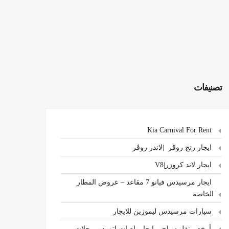
تصنيفات
Kia Carnival For Rent
ايجار رنج روڤر |لاندر روڤر
ايجار لاند كروزر|V8
ايجار مرسيدس فيانو 7 مقاعد – عروض المطار
الخاصة
سيارات مرسيدس ليموزين للايجار
،أرخص نقل سياحي ايجار باصات اتوبيس رحلات