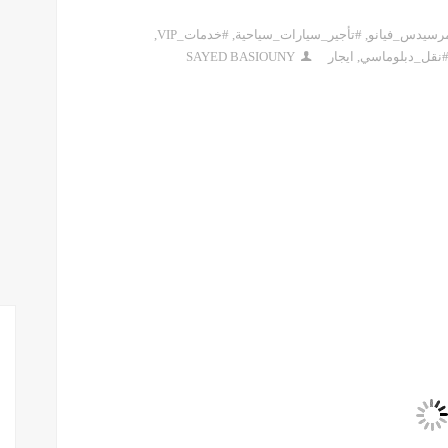
مرسيدس_فيانو
,
#تأجير_سيارات_سياحية
,
#خدمات_VIP
,
نقل_دبلوماسي
,
ايجار
SAYED BASIOUNY