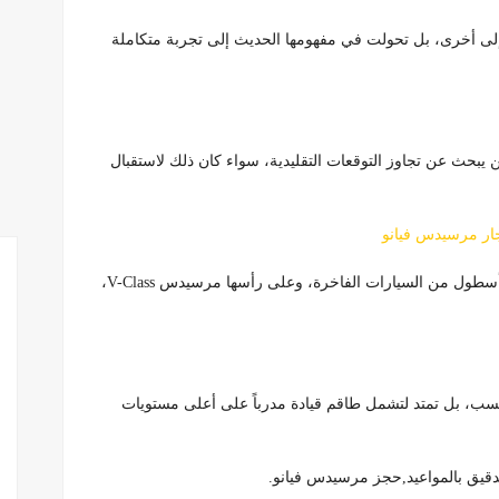
إلى أخرى، بل تحولت في مفهومها الحديث إلى تجربة متكاملة
 يبحث عن تجاوز التوقعات التقليدية، سواء كان ذلك لاستقبال
جار مرسيدس فيانو
، بالتالى تعتمد هذه الخدمة بشكل أساسي على أسطول من السيارات الفاخرة، وعلى رأسها مرسيدس V-Class،
حسب، بل تمتد لتشمل طاقم قيادة مدرباً على أعلى مستويات
لدقيق بالمواعيد,حجز مرسيدس فيانو.