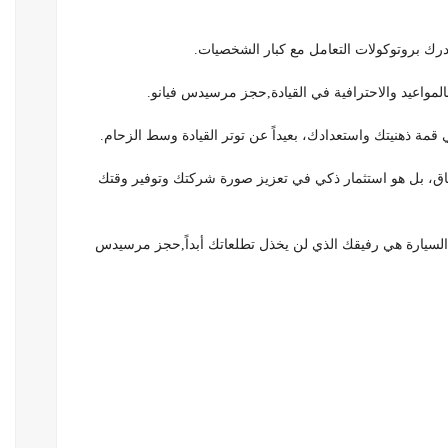
بالمواعيد والاحترافية في القيادة,حجز مرسيدس فيانو.
مة ذهنيتك واستعدادك، بعيداً عن توتر القيادة وسط الزحام.
ار مرسيدس V-Class ليس مجرد إنفاق، بل هو استثمار ذكي في تعزيز صورة شركتك وتوفير وقتك
 السيارة هي رفيقك الذي لن يخذل تطلعاتك أبداً,حجز مرسيدس