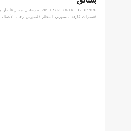
بسائق
19/01/2026
#VIP_TRANSPORT
,
#استقبال_مطار
,
#ايجار_
#سيارات_فارهة
,
#ليموزين_المطار
,
#ليموزين_رجال_الأعمال
,
#