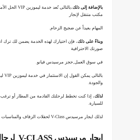
بالإضافة إلى ذلك
،بالتالى تُعد خ
مكتب متنقل لإنجاز
المهام بعيداً عن ضجيج الزحام.
وبناءً على ذلك
، فإن اختيارك لهذه الخدمة يضمن لك ترك ان
صورتك الاحترافية
في سوق العمل,حجز مرسيدس فيانو.
بالتا
والجودة.
لذلك
، إذا كنت تخطط لرحلتك القادمة من المطار أو ترغب ف
للسيارة.
لذلك ايجار مرسيدس V-Class لحفلات الزفاف والمناسبات الدبلوماسية ,ايجار مرسيدس V-Class لرجال الأعمال في مصر
ايجار مرسيدس V-CLASS لرجال الأعمال