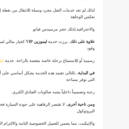
لذلك لم تعد خدمات النقل مجرد وسيلة للانتقال من نقطة 
تعكس الوجاهة
والاحترافية,لذلك حجز مرسيدس فيانو.
علاوة على ذلك
، برزت خدمة
ليموزين VIP
كخيار مثالي لمن
وفود
رسمية أو للاستمتاع برحلة خاصة مفعمة بالراحة. خدمة
اي
في البداية
التي توفر مساحة
رحبة وتصميماً داخلياً يشبه صالونات الفنادق الكبرى.
ومن ناحية أخرى
، لا تقتصر الرفاهية على جودة السيارة ف
البروتوكول
والإتيكيت، مما يضمن للعميل الخصوصية التامة والالتزام ا