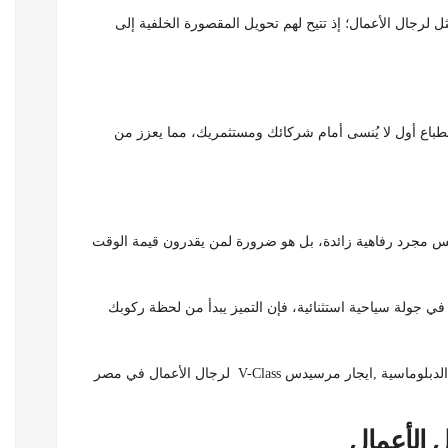
دمة ليموزين VIP الحل الأمثل لرجال الأعمال؛ إذ تتيح لهم تحويل المقصورة الخلفية إلى
طباع أول لا يُنسى أمام شركائك ومستثمريك، مما يعزز من
لى يمكن القول إن الاستثمار في خدمة ليموزين VIP ليس مجرد رفاهية زائدة، بل هو ضرورة لمن يقدرون قيمة الوقت
ي جولة سياحية استثنائية، فإن التميز يبدأ من لحظة ركوبك