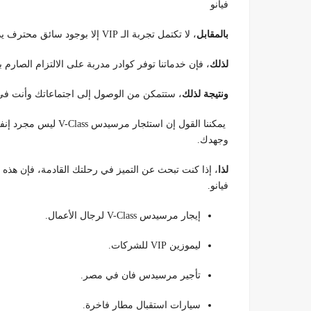
فيانو
بالمقابل
، لا تكتمل تجربة الـ VIP إلا بوجود سائق محترف يدرك بروتوكولات التعامل مع كبار الشخصيات.
لذلك
، فإن خدماتنا توفر كوادر مدربة على الالتزام الصارم 
ونتيجة لذلك
، ستتمكن من الوصول إلى اجتماعاتك وأنت في ق
يمكننا القول إن استئج
وجهدك.
لذا
، إذا كنت تبحث عن التميز في رحلتك القادمة، فإن هذه
فيانو.
إيجار مرسيدس V-Class لرجال الأعمال.
ليموزين VIP للشركات.
تأجير مرسيدس فان في مصر.
سيارات استقبال مطار فاخرة.