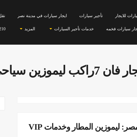
رات للايجار
تأجير سيارات
ايجار سيارات في مدينة نصر
نقل
جار سيارات فخمه
خدمات تأجير السيارات
المزيد
210
فان 7راكب ليموزين سياحي
ايجار مرسيدس V_CLASS في مصر: ليموزين المطار وخدمات VIP