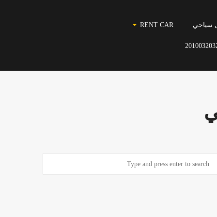
 سياحي
RENT CAR
201003203