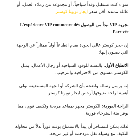
سواء كنت تستقبل وفداً سياحياً، أو مجموعة من زملاء العمل، أو
عائلة ممتدة. أقل سعر
ايجار تويوتا كوستر
تجربة VIP تبدأ من الوصول L’expérience VIP commence dès
l’arrivée.
إن حجز كوستر عالي الجودة يقدم انطباعاً أولياً ممتازاً عن الوجهة
التي يصلون إليها:
الانطباع الأول:
بالنسبة للوفود السياحية أو رجال الأعمال، يمثل
الكوستر مستوى من الاحترافية والترحيب.
إنه يرسل رسالة واضحة بأن الشركة أو الجهة المستضيفة تولي
أهمية لراحة ضيوفها,أرخص ايجار تويوتا كوستر.
الراحة الفورية:
الكوستر مجهز بمقاعد مريحة وتكييف قوي، مما
يوفر بيئة استرخاء فورية.
لذلك يمكن للمسافر أن يبدأ بالاستمتاع بوقته فوراً بدلاً من محاولة
التكيف مع وسيلة نقل مزدحمة أو غير مريحة.