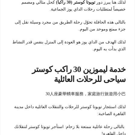
لذلك هنا يبرز دور
تويوتا كوستر (30 راكباً)
كحل مثالي ومصمم
خصيصاً لمتطلبات رحلات الداي يوز الجماعية.
بالتالى هذه الحافلة تحوّل رحلة الطريق من مجرد وسيلة نقل إلى
جزء ممتع وموحد من اليوم.
لذلك الهدف من الداي يوز هو العودة إلى المنزل بنفس قدر النشاط
الذي بدأت به اليوم.
خدمة ليموزين 30 راكب كوستر
سياحى للرحلات العائلية
30人座豪華轎車服務，家庭旅行旅遊用小巴
لذلك استئجار تويوتا كوستر للرحلات والتنقلات العائلية داخل مدينة
القاهرة الصاخبة:
بالتالى رحلة عائلية ممتعة بلا زحام: استأجر تويوتا كوستر لتنقلاتك
داخل القاهرة!