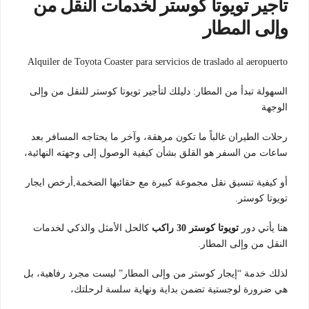
تأجير تويوتا كوستر لخدمات النقل من
وإلى المطار
Alquiler de Toyota Coaster para servicios de traslado al aeropuerto
السهولة تبدأ من المطار: دليلك لتأجير تويوتا كوستر للنقل من وإلى
الوجهة
رحلات الطيران غالباً ما تكون مرهقة، وآخر ما يحتاجه المسافر بعد
ساعات من السفر هو القلق بشأن كيفية الوصول إلى وجهته النهائية،
أو كيفية تنسيق نقل مجموعة كبيرة مع حقائبها الضخمة,أرخص ايجار
تويوتا كوستر.
هنا يأتي دور
تويوتا كوستر 30 راكب
كالحل الأمثل والذكي لخدمات
النقل من وإلى المطار.
لذلك خدمة “إيجار كوستر من وإلى المطار” ليست مجرد رفاهية، بل
هي ضرورة لوجستية تضمن بداية ونهاية سلسة لرحلتك،