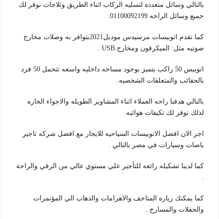
بالتالي وسائل متعدده لتسليه الركاب اثناء الطريق وثلاجات نوفر لك
جميع وسائل الراحه 01100092199.
كما نقدم اتوبيسات مرسيدس موديل2021يتوافر به وصلات مخارج
صوتيه مثل: الميكرفون ومخارج USB .
اتوبيس 50 راكب يتميز بوجود مساحه داخليه واسعه تتحمل 50 فرد
بالحقائب والمتعلقات الشخصيه.
بالتالي هدفنا راحه العملاء اثناء المشاوير الطويله والاجواء الحاره
لذلك نوفر لك تكيفات هوائيه.
اجر الان افضل الاتوبيسات السياحيه للايجار مع افضل شركه تاجير
باصات وسيارات في مصر بالتالي .
كما لدينا تشكيله رائعه للتأجير علي مستوي عالي من الرقي والراحة
.
كما يمكنك زياره المتاحف والاهرامات والذهاب الي المؤتمرات
والحفلات والمسارح .