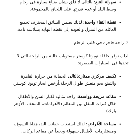
سهولة التتبع:
بالتالى لا قلق بشأن ضياع سيارة في زحام
وسط البلد أو عدم قدرتها على اللحاق بالمجموعة.
نقطة التقاء واحدة:
لذلك يضمن السائق المحترف تجميع
العائلة من المنزل والعودة إلى نقطة النهاية بسلاسة تامة.
2. راحة فاخرة في قلب الزحام
لذلك توفر حافلة تويوتا كوستر مستويات عالية من الراحة التي لا
تجدها في السيارات الصغيرة:
تكييف مركزي ممتاز:بالتالى
الحماية من حرارة القاهرة
والتمتع بجو منعش طوال الرحلة,أرخص ايجار تويوتا كوستر.
مقاعد مريحة وواسعة:
راحة مثالية لكبار السن والأطفال
خلال فترات التنقل بين المعالم (الأهرامات، المتحف، الأزهر
بارك).
مساحة للأغراض:
لذلك استيعاب حقائب اليد، هدايا التسوق،
ومستلزمات الأطفال بسهولة وبعيداً عن مقاعد الركاب.