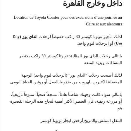
داخل وخارج القاهرة
Location de Toyota Coaster pour des excursions d’une journée au
Caire et aux alentours
لذلك تأجير تويوتا كوستر 30 راكب خصيصاً لرحلات
الداي يوز (Day
Use)
أو الرحلات ليوم واحد:
بالتالى رحلات الداي يوز المثالية: تويوتا كوستر 30 راكب يختصر
المسافات ويزيد المتعة
لذلك أصبحت رحلات “الداي يوز” (الرحلات ليوم واحد) الوجهة
المفضلة للكثيرين للهروب من ضغوط العمل أو روتين الحياة اليومي.
بالتالى سواء كانت وجهتك شاطئاً هادئاً، منتجعاً صحياً، متنزهاً تاريخياً،
أو مزرعة ريفية، فإن العنصر الأكثر أهمية لنجاح هذه الرحلة القصيرة
هو
التنقل السلس والمريح,أرخص ايجار تويوتا كوستر.