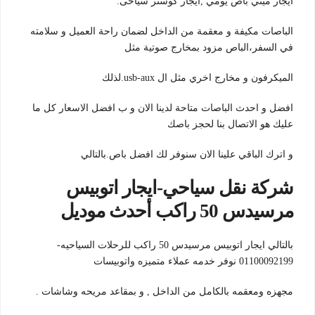
ايجار ميني باص يومي ,ايجار كوستر سياحى.
الباصات مكيفة و معقمة من الداخل لضمان راحة العميل و سلامته
في السفر،الباص مزود بمخارج صوتية مثل
الميكرفون و مخارج اخري مثل ال usb-aux.لذلك
افضل و احدث الباصات متاحة لدينا الان و ب افضل الاسعار كل ما
عليك هو الاتصال بنا لحجز باصك
و اترك الباقي علينا الان سنوفر لك افضل باص.بالتالي
شركة نقل سياحي-ايجار اتوبيس
مرسيدس 50 راكب أحدث موديل
بالتالي ايجار اتوبيس مرسيدس 50 راكب للرحلات السياحيه-
01100092199 نوفر خدمه عملاء متميزه واتوبيسات
مجهزه ومعقمه بالكامل من الداخل , و بمقاعد مريحه وشاشات .