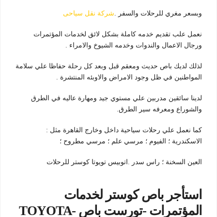
وبسعر مغري للرحلات والسفر .
شركة نقل سياحى
نعمل علب تقديم خدمه كاملة بشكل لائق لخدمات المؤتمرات
ورجال الاعمال والندوات وخدمه الشيوخ والامراء .
لذلك لديك باص حديث ومعقم قبل وبعد كل رحلة حفاظا علي سلامة
المواطنين في ظل وجود الامراض والاوبئه المنتشرة .
لدينا سائقين مدربين علي مستوي جيد ومهارة عاليه في الطرق
والشوراع ومعرفه سير الطرق.
كما نعمل علي رحلات سياحية داخل وخارج القاهرة مثل :
الاسكندرية ؛ الفيوم ؛ مرسي علم ؛ مرسي مطروح ؛
العين السخنة ؛ راس سدر .اتوبيس تويوتا كوستر للرحلات
استأجر باص كوستر لخدمات
المؤتمرات -تورست باص -TOYOTA