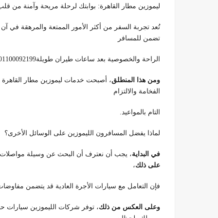
ليموزين مطار القاهرة: بوابتك لرحلة مريحة وآمنة من قلب
تُعد تجربة السفر من أكثر الأمور الممتعة والمرهقة في آن
تضمن للمسافر
الراحة والخصوصية بعد ساعات طيران طويلة01100092199.
ومن هذا المنطلق
، أصبحت خدمات ليموزين مطار القاهرة ال
الفخامة والالتزام
التام بالمواعيد.
لماذا يفضل المسافرون الليموزين على الوسائل الأخرى؟
في البداية
، يجب أن نعترف أن البحث عن وسيلة مواصلات ف
على ذلك
،
فإن التعامل مع سيارات الأجرة العادية قد يتضمن مفاوضات حول ال
وعلى العكس من ذلك
، توفر شركات الليموزين سيارات حدي