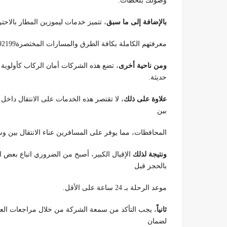
وصولك بلحظات.
بالإضافة إلى ما سبق
، تتميز خدمات ليموزين المطار بالاحترا
معرفتهم الكاملة بكافة الطرق والمسارات المختصرة01100092199.
ومن ناحية أخرى
، تضع هذه الشركات أمان الركاب كأولوية 
حديثة.
علاوة على ذلك
، لا تقتصر هذه الخدمات على الانتقال داخل
بين
المحافظات، مما يوفر على المسافرين عناء الانتقال بين وسائل المو
ونتيجة لذلك
الإقبال الكبير، أصبح من الضروري اتباع بع
بالحجز قبل
موعد الرحلة بـ 24 ساعة على الأقل.
ثانياً
، يجب التأكد من سمعة الشركة من خلال مراجعات العم
لضمان