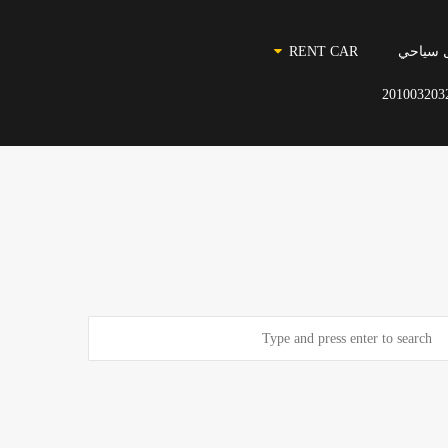
 سياحي
RENT CAR
201003203