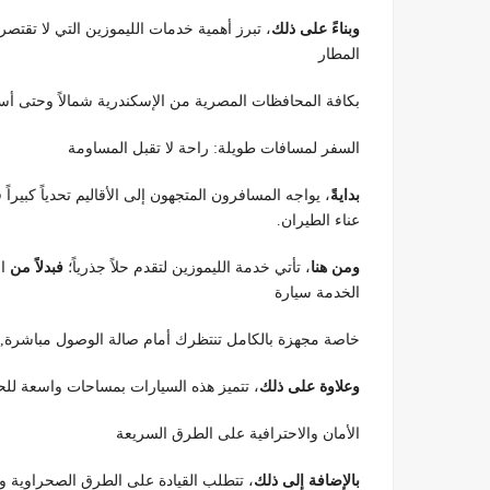
وبناءً على ذلك
، تبرز أهمية خدمات الليموزين التي لا تقت
المطار
بكافة المحافظات المصرية من الإسكندرية شمالاً وحتى أسو
السفر لمسافات طويلة: راحة لا تقبل المساومة
بدايةً
، يواجه المسافرون المتجهون إلى الأقاليم تحدياً كبير
عناء الطيران.
ومن هنا
، تأتي خدمة الليموزين لتقدم حلاً جذرياً؛
فبدلاً من
ال
الخدمة سيارة
خاصة مجهزة بالكامل تنتظرك أمام صالة الوصول مباشرة,
وعلاوة على ذلك
، تتميز هذه السيارات بمساحات واسعة للحق
الأمان والاحترافية على الطرق السريعة
بالإضافة إلى ذلك
، تتطلب القيادة على الطرق الصحراوية وا