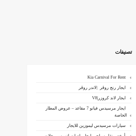
تصنيفات
Kia Carnival For Rent
ايجار رنج روڤر |لاندر روڤر
ايجار لاند كروزر|V8
ايجار مرسيدس فيانو 7 مقاعد – عروض المطار
الخاصة
سيارات مرسيدس ليموزين للايجار
،أرخص نقل سياحي ايجار باصات اتوبيس رحلات