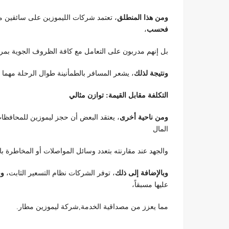
ومن هذا المنطلق
، تعتمد شركات الليموزين على سائقين مح
فحسب
،
بل إنهم مدربون على التعامل مع كافة الظروف الجوية بمرو
ونتيجة لذلك
، يشعر المسافر بالطمأنينة طوال الرحلة مهما 
التكلفة مقابل القيمة: توازن مثالي
ومن ناحية أخرى
، يعتقد البعض أن حجز ليموزين للمحافظا
المال
والجهد عند مقارنته بتعدد وسائل المواصلات أو المخاطرة ب
وبالإضافة إلى ذلك
، توفر الشركات نظام التسعير الثابت،
وب
عليها مسبقاً،
مما يعزز من مصداقية الخدمة,شركة ليموزين مطار.