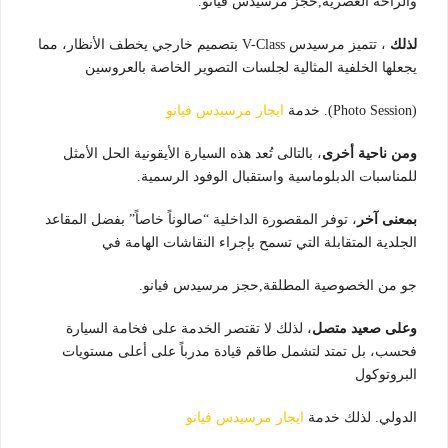
والراحة العصرية,حجز مرسيدس فيانو.
لذلك
، تتميز مرسيدس V-Class بتصميم خارجي يخطف الأنظار، مما
يجعلها الخلفية المثالية لجلسات التصوير الخاصة بالعروسين
(Photo Session). خدمة
ايجار مرسيدس فيانو
ومن ناحية أخرى
، بالتالى تُعد هذه السيارة الأيقونية الحل الأمثل
للمناسبات الدبلوماسية واستقبال الوفود الرسمية.
بمعنى آخر
، توفر المقصورة الداخلية “صالوناً خاصاً” بفضل المقاعد
الجلدية المتقابلة التي تسمح بإجراء النقاشات الهامة في
جو من الخصوصية المطلقة,حجز مرسيدس فيانو.
وعلى صعيد متصل
، لذلك لا تقتصر الخدمة على فخامة السيارة
فحسب، بل تمتد لتشمل طاقم قيادة مدرباً على أعلى مستويات
البروتوكول
الدولي. لذلك خدمة
ايجار مرسيدس فيانو