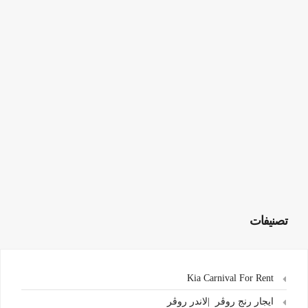
تصنيفات
Kia Carnival For Rent
ايجار رنج روڤر |لاندر روڤر