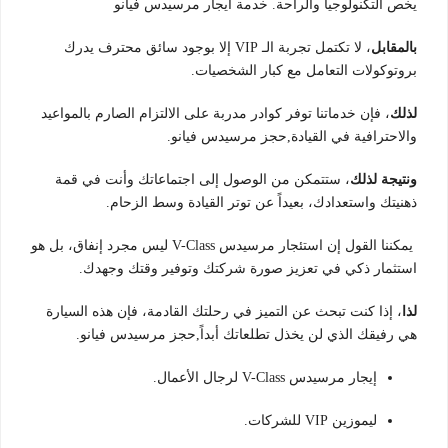
يخص التكنولوجيا والراحة. خدمة ايجار مرسيدس فيانو
بالمقابل
، لا تكتمل تجربة الـ VIP إلا بوجود سائق محترف يدرك
بروتوكولات التعامل مع كبار الشخصيات.
لذلك
، فإن خدماتنا توفر كوادر مدربة على الالتزام الصارم بالمواعيد
والاحترافية في القيادة,حجز مرسيدس فيانو.
ونتيجة لذلك
، ستتمكن من الوصول إلى اجتماعاتك وأنت في قمة
ذهنيتك واستعدادك، بعيداً عن توتر القيادة وسط الزحام.
يمكننا القول إن استئجار مرسيدس V-Class ليس مجرد إنفاق، بل هو
استثمار ذكي في تعزيز صورة شركتك وتوفير وقتك وجهدك.
لذا
، إذا كنت تبحث عن التميز في رحلتك القادمة، فإن هذه السيارة
هي رفيقك الذي لن يخذل تطلعاتك أبداً,حجز مرسيدس فيانو.
إيجار مرسيدس V-Class لرجال الأعمال.
ليموزين VIP للشركات.