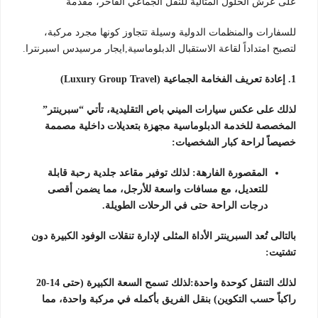
على عرش الحلول المثالية للنقل الجماعي الفاخر، مقدمةً
للسفارات والمنظمات الدولية وسيلة تتجاوز كونها مجرد مركبة،
لتصبح امتداداً لقاعة الاستقبال الدبلوماسية,ايجار مرسيدس اسبرنترا.
1. إعادة تعريف الفخامة الجماعية (Luxury Group Travel)
لذلك على عكس سيارات الميني باص التقليدية، تأتي “سبرينتر”
المخصصة للخدمة الدبلوماسية مجهزة بتعديلات داخلية مصممة
خصيصاً لراحة كبار الشخصيات:
المقصورة الفارهة: لذلك توفير مقاعد جلدية رحبة قابلة
للتعديل، مع مسافات واسعة للأرجل، مما يضمن أقصى
درجات الراحة حتى في الرحلات الطويلة.
بالتالى تُعد السبرينتر الأداة المثلى لإدارة تنقلات الوفود الكبيرة دون
تشتيت:
لذلك التنقل كوحدة واحدة:لذلك تسمح السعة الكبيرة (حتى 14-20
راكباً حسب التكوين) بنقل الفريق بأكمله في مركبة واحدة، مما