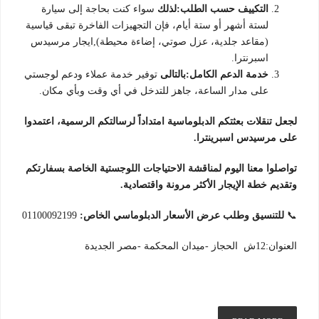
التكييف حسب الطلب:لذلك
سواء كنت بحاجة إلى سيارة
لستة أشهر أو ستة أيام، فإن التجهيزات الفاخرة تبقى قياسية
(مقاعد جلدية، عزل صوتي، إضاءة محيطة),ايجار مرسيدس
اسبرنترا.
خدمة الدعم الكامل:بالتالى
توفير خدمة عملاء ودعم لوجستي
على مدار الساعة، جاهز للتدخل في أي وقت وبأي مكان.
لجعل تنقلات بعثتكم الدبلوماسية امتداداً لرسالتكم الرسمية، اعتمدوا
على مرسيدس اسبرينترا.
تواصلوا معنا اليوم لمناقشة الاحتياجات اللوجستية الخاصة بسفارتكم
وتقديم خطة الإيجار الأكثر مرونة واقتصادية.
📞
للتنسيق وطلب عرض الأسعار الدبلوماسي الخاص:
01100092199
العنوان:12ش الحجاز -ميدان المحكمة -مصر الجديدة