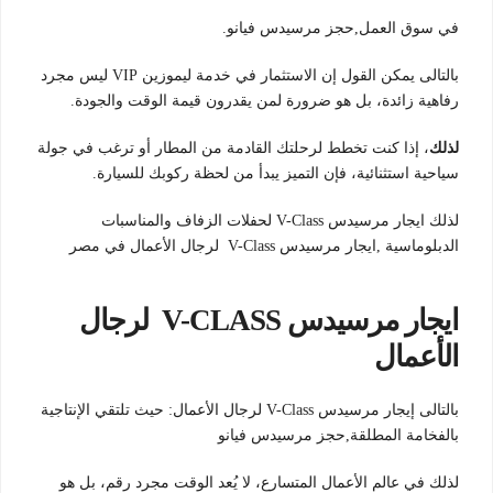
في سوق العمل,حجز مرسيدس فيانو.
بالتالى يمكن القول إن الاستثمار في خدمة ليموزين VIP ليس مجرد
رفاهية زائدة، بل هو ضرورة لمن يقدرون قيمة الوقت والجودة.
لذلك
، إذا كنت تخطط لرحلتك القادمة من المطار أو ترغب في جولة
سياحية استثنائية، فإن التميز يبدأ من لحظة ركوبك للسيارة.
لذلك ايجار مرسيدس V-Class لحفلات الزفاف والمناسبات
الدبلوماسية ,ايجار مرسيدس V-Class لرجال الأعمال في مصر
ايجار مرسيدس V-CLASS لرجال
الأعمال
بالتالى إيجار مرسيدس V-Class لرجال الأعمال: حيث تلتقي الإنتاجية
بالفخامة المطلقة,حجز مرسيدس فيانو
لذلك في عالم الأعمال المتسارع، لا يُعد الوقت مجرد رقم، بل هو