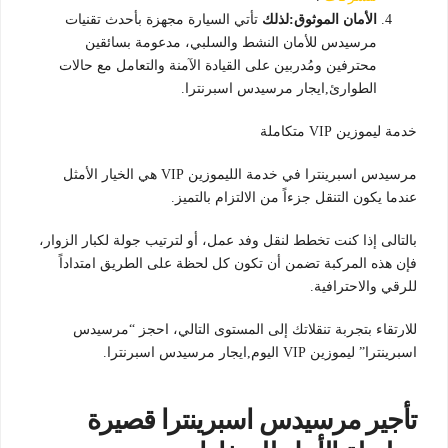
الأمان الموثوق:لذلك
تأتي السيارة مجهزة بأحدث تقنيات
مرسيدس للأمان النشط والسلبي، مدعومة بسائقين
محترفين ومُدربين على القيادة الآمنة والتعامل مع حالات
الطوارئ,ايجار مرسيدس اسبرنترا.
خدمة ليموزين VIP متكاملة
مرسيدس اسبرينترا في خدمة الليموزين VIP هي الخيار الأمثل
عندما يكون التنقل جزءاً من الالتزام بالتميز.
بالتالى إذا كنت تخطط لنقل وفد عمل، أو لترتيب جولة لكبار الزوار،
فإن هذه المركبة تضمن أن تكون كل لحظة على الطريق امتداداً
للرقي والاحترافية.
للارتقاء بتجربة تنقلاتك إلى المستوى التالي، احجز “مرسيدس
اسبرينترا” ليموزين VIP اليوم,ايجار مرسيدس اسبرنترا.
تأجير مرسيدس اسبرينترا قصيرة