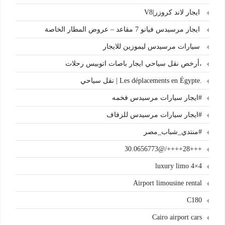
ايجار لاند كروزر|V8
ايجار مرسيدس فيانو 7 مقاعد – عروض المطار الخاصة
سيارات مرسيدس ليموزين للايجار
،أرخص نقل سياحي ايجار باصات اتوبيس رحلات
.Les déplacements en Égypte | نقل سياحي
#ايجار سيارات مرسيدس فخمه
#ايجار سيارات مرسيدس للزفاف
#منتدي_شباب_مصر
+++28++++/@30.0656773
4×4 luxury limo
Airport limousine rental
C180
Cairo airport cars