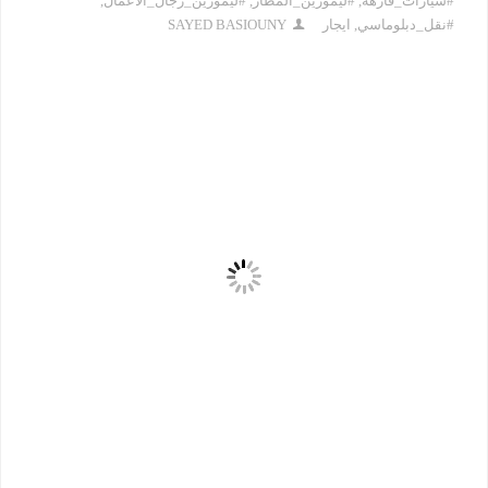
#سيارات_فارهة
,
#ليموزين_المطار
,
#ليموزين_رجال_الأعمال
,
#نقل_دبلوماسي
,
ايجار
SAYED BASIOUNY