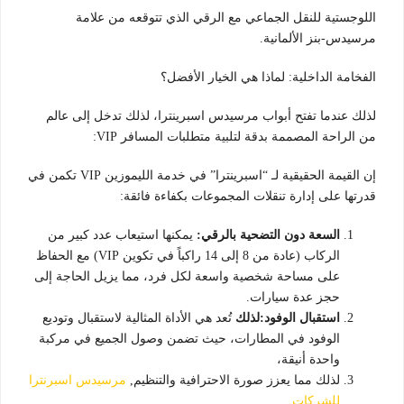
اللوجستية للنقل الجماعي مع الرقي الذي تتوقعه من علامة
مرسيدس-بنز الألمانية.
الفخامة الداخلية: لماذا هي الخيار الأفضل؟
لذلك عندما تفتح أبواب مرسيدس اسبرينترا، لذلك تدخل إلى عالم
من الراحة المصممة بدقة لتلبية متطلبات المسافر VIP:
إن القيمة الحقيقية لـ “اسبرينترا” في خدمة الليموزين VIP تكمن في
قدرتها على إدارة تنقلات المجموعات بكفاءة فائقة:
السعة دون التضحية بالرقي:
يمكنها استيعاب عدد كبير من
الركاب (عادة من 8 إلى 14 راكباً في تكوين VIP) مع الحفاظ
على مساحة شخصية واسعة لكل فرد، مما يزيل الحاجة إلى
حجز عدة سيارات.
استقبال الوفود:لذلك
تُعد هي الأداة المثالية لاستقبال وتوديع
الوفود في المطارات، حيث تضمن وصول الجميع في مركبة
واحدة أنيقة،
لذلك مما يعزز صورة الاحترافية والتنظيم,
مرسيدس اسبرنترا
للشركات
.