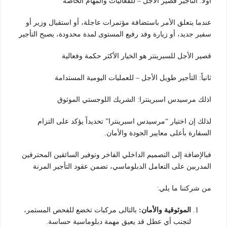
أولاً: التأجير قصير الأجل – للفعاليات والمهام الخاصة
عندما يتعلق الأمر باستضافة مؤتمرات عاجلة، أو استقبال وزير أو
سفير جديد، أو زيارة وفد رفيع المستوى لمدة محدودة، يصبح التأجير
قصير الأجل للسبرينتر هو الخيار الأكثر حكمة وفعالية
ثانياً: التأجير طويل الأجل – للعمليات اليومية المستدامة
اذلك مرسيدس اسبرينترا: الشريك اللوجستي الموثوق
لذلك إن اختيار “مرسيدس اسبرينترا” تحديداً يؤكد على التزام
السفارة بأعلى معايير الجودة والأمان.
فبالإضافة إلى التصميم الداخلي الفاخر وتوفير السائقين المحترفين
المدربين على التعامل الدبلوماسي، تضمن عقود التأجير المرنة
من شركتنا ما يلي:
الموثوقية والأمان:
بالتالى مركبات تخضع للفحص المستمر،
لتجنب أي عطل قد يعيق مهمة دبلوماسية حساسة.