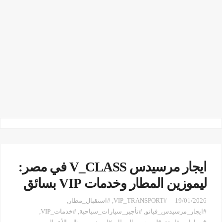
ايجار مرسيدس V_CLASS في مصر:
ليموزين المطار وخدمات VIP بسائق
19/01/2026
#VIP_TRANSPORT
,
#استقبال_مطار
,
#ايجار_مرسيدس_فيانو
,
#تأجير_سيارات_سياحية
,
#خدمات_VIP
,