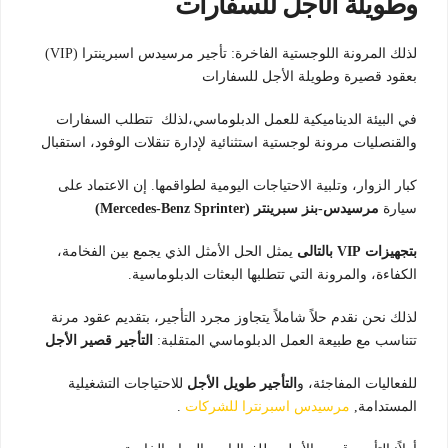
وطويلة الأجل للسفارات
لذلك المرونة اللوجستية الفاخرة: تأجير مرسيدس اسبرينترا (VIP)
بعقود قصيرة وطويلة الأجل للسفارات
في البيئة الديناميكية للعمل الدبلوماسي،لذلك تتطلب السفارات
والقنصليات مرونة لوجستية استثنائية لإدارة تنقلات الوفود، استقبال
كبار الزوار، وتلبية الاحتياجات اليومية لطواقمها.
إن الاعتماد على
سيارة
مرسيدس-بنز سبرينتر (Mercedes-Benz Sprinter)
بتجهيزات VIP بالتالى
يمثل الحل الأمثل الذي يجمع بين الفخامة،
الكفاءة، والمرونة التي تتطلبها البعثات الدبلوماسية.
لذلك نحن نقدم حلاً شاملاً يتجاوز مجرد التأجير، بتقديم عقود مرنة
تتناسب مع طبيعة العمل الدبلوماسي المتقلبة:
التأجير قصير الأجل
للفعاليات المفاجئة، و
التأجير طويل الأجل
للاحتياجات التشغيلية
المستدامة,
مرسيدس اسبرنترا للشركات
.