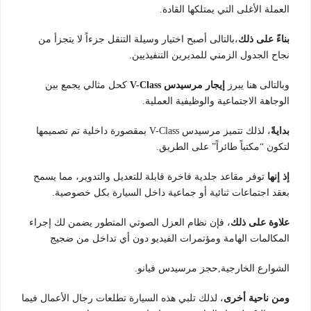
العملة الأغلى التي يمتلكها القادة.
بناءً على ذلك
،بالتالى أصبح اختيار وسيلة التنقل جزءاً لا يتجزأ من
نجاح الجدول الزمني للمديرين التنفيذيين.
وبالتالى هنا يبرز
إيجار مرسيدس V-Class
كحل مثالي يجمع بين
الوجاهة الاجتماعية والوظيفية العملية.
بدايةً
، لذلك تتميز مرسيدس V-Class بمقصورة داخلية تم تصميمها
لتكون “مكتباً طائراً” على الطريق.
إذ إنها
توفر مقاعد جلدية فاخرة قابلة للتعديل والتدوير، مما يسمح
بعقد اجتماعات ثنائية أو جماعية داخل السيارة بكل خصوصية.
علاوة على ذلك
، فإن نظام العزل الصوتي المتطور يضمن لك إجراء
المكالمات الهامة ومؤتمرات الفيديو دون أي تداخل من ضجيج
الشوارع الخارجية,حجز مرسيدس فيانو.
ومن ناحية أخرى
، لذلك تلبي هذه السيارة تطلعات رجال الأعمال فيما