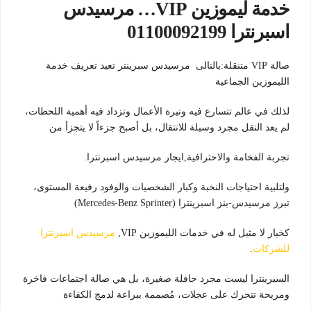
خدمة ليموزين VIP… مرسيدس
اسبرنترا 01100092199
صالة VIP متنقلة:بالتالى مرسيدس سبرينتر تعيد تعريف خدمة
الليموزين الجماعية
لذلك في عالم تتسارع فيه وتيرة الأعمال وتزداد فيه أهمية اللحظات،
لم يعد النقل مجرد وسيلة للانتقال، بل أصبح جزءاً لا يتجزأ من
تجربة الفخامة والاحترافية,ايجار مرسيدس اسبرنترا.
ولتلبية احتياجات النخبة وكبار الشخصيات والوفود رفيعة المستوى،
تبرز مرسيدس-بنز اسبرينترا (Mercedes-Benz Sprinter)
كخيار لا مثيل له في خدمات الليموزين VIP,
مرسيدس اسبرنترا
للشركات
.
السبرينترا ليست مجرد حافلة صغيرة، بل هي صالة اجتماعات فاخرة
ومريحة تتحرك على عجلات، مُصممة ببراعة لدمج الكفاءة