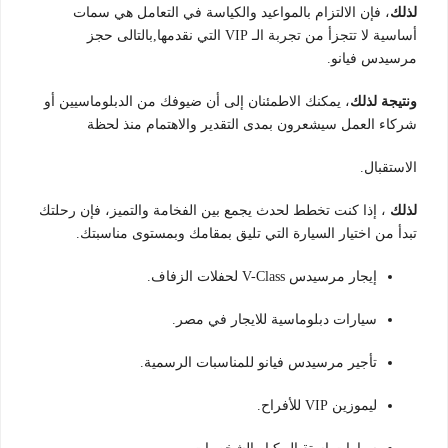
لذلك
، فإن الالتزام بالمواعيد والكياسة في التعامل هي سمات
أساسية لا تتجزأ من تجربة الـ VIP التي نقدمها,بالتالى حجز
مرسيدس فيانو.
ونتيجة لذلك
، يمكنك الاطمئنان إلى أن ضيوفك من الدبلوماسيين أو
شركاء العمل سيشعرون بمدى التقدير والاهتمام منذ لحظة
الاستقبال.
لذلك
، إذا كنت تخطط لحدث يجمع بين الفخامة والتميز، فإن رحلتك
تبدأ من اختيار السيارة التي تليق بمقامك وبمستوى مناسبتك.
إيجار مرسيدس V-Class لحفلات الزفاف.
سيارات دبلوماسية للايجار في مصر.
تأجير مرسيدس فيانو للمناسبات الرسمية.
ليموزين VIP للأفراح.