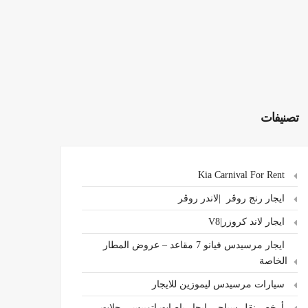
تصنيفات
Kia Carnival For Rent
ايجار رنج روڤر |لاندر روڤر
ايجار لاند كروزر|V8
ايجار مرسيدس فيانو 7 مقاعد – عروض المطار
الخاصة
سيارات مرسيدس ليموزين للايجار
،أرخص نقل سياحي ايجار باصات اتوبيس رحلات