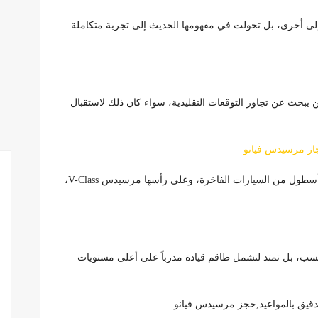
إلى أخرى، بل تحولت في مفهومها الحديث إلى تجربة متكاملة
 يبحث عن تجاوز التوقعات التقليدية، سواء كان ذلك لاستقبال
جار مرسيدس فيانو
، بالتالى تعتمد هذه الخدمة بشكل أساسي على أسطول من السيارات الفاخرة، وعلى رأسها مرسيدس V-Class،
حسب، بل تمتد لتشمل طاقم قيادة مدرباً على أعلى مستويات
لدقيق بالمواعيد,حجز مرسيدس فيانو.