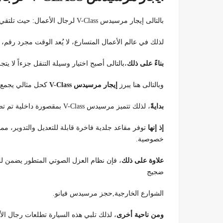
بالتالى إيجار مرسيدس V-Class لرجال الأعمال: حيث تلتقي الإنتاجية بالفخامة المطلقة,حجز مرسيدس فيانو
لذلك في عالم الأعمال المتسارع، لا يُعد الوقت مجرد رقم، بل
بناءً على ذلك
،بالتالى أصبح اختيار وسيلة التنقل جزءاً لا يت
وبالتالى هنا يبرز
إيجار مرسيدس V-Class
كحل مثالي يجمع بي
بدايةً
، لذلك تتميز مرسيدس V-Class بمقصورة داخلية تم تصميمها لتكون “مكتباً طائراً” على الطريق.
إذ إنها
توفر مقاعد جلدية فاخرة قابلة للتعديل والتدوير، مما
خصوصية.
علاوة على ذلك
، فإن نظام العزل الصوتي المتطور يضمن لك
ضجيج
الشوارع الخارجية,حجز مرسيدس فيانو.
ومن ناحية أخرى
، لذلك تلبي هذه السيارة تطلعات رجال ال