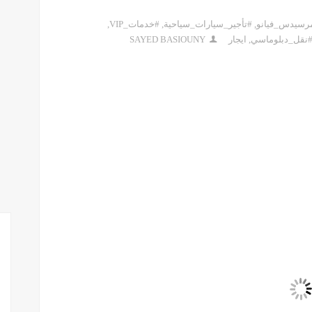
مرسيدس_فيانو
,
#تأجير_سيارات_سياحية
,
#خدمات_VIP
,
نقل_دبلوماسي
,
ايجار
SAYED BASIOUNY