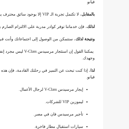
فيانو
بالمقابل
، لا تكتمل تجربة الـ VIP إلا بوجود سائق محترف يدرك بروتوكولات التعامل مع كبار الشخصيات.
لذلك
، فإن خدماتنا توفر كوادر مدربة على الالتزام الصارم 
ونتيجة لذلك
، ستتمكن من الوصول إلى اجتماعاتك وأنت في ق
يمكننا القول إن استئج
وجهدك.
لذا
، إذا كنت تبحث عن التميز في رحلتك القادمة، فإن هذه
فيانو.
إيجار مرسيدس V-Class لرجال الأعمال.
ليموزين VIP للشركات.
تأجير مرسيدس فان في مصر.
سيارات استقبال مطار فاخرة.