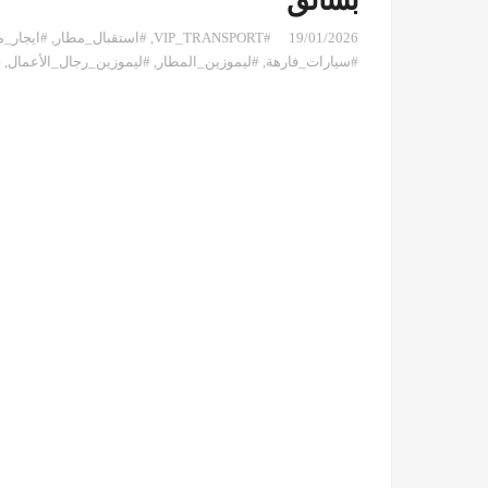
بسائق
19/01/2026
#VIP_TRANSPORT
,
#استقبال_مطار
,
#ايجار_
#سيارات_فارهة
,
#ليموزين_المطار
,
#ليموزين_رجال_الأعمال
,
#