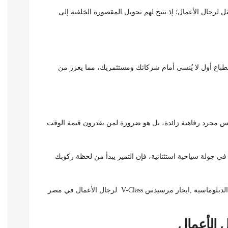
دمة ليموزين VIP الحل الأمثل لرجال الأعمال؛ إذ تتيح لهم تحويل المقصورة الخلفية إلى
طباع أول لا يُنسى أمام شركائك ومستثمريك، مما يعزز من
لى يمكن القول إن الاستثمار في خدمة ليموزين VIP ليس مجرد رفاهية زائدة، بل هو ضرورة لمن يقدرون قيمة الوقت
ي جولة سياحية استثنائية، فإن التميز يبدأ من لحظة ركوبك