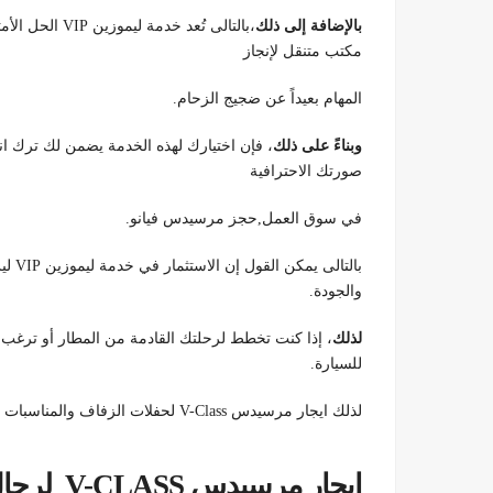
بالإضافة إلى ذلك
،بالتالى تُعد خ
مكتب متنقل لإنجاز
المهام بعيداً عن ضجيج الزحام.
وبناءً على ذلك
، فإن اختيارك لهذه الخدمة يضمن لك ترك ان
صورتك الاحترافية
في سوق العمل,حجز مرسيدس فيانو.
بالتا
والجودة.
لذلك
، إذا كنت تخطط لرحلتك القادمة من المطار أو ترغب ف
للسيارة.
لذلك ايجار مرسيدس V-Class لحفلات الزفاف والمناسبات الدبلوماسية ,ايجار مرسيدس V-Class لرجال الأعمال في مصر
ايجار مرسيدس V-CLASS لرجال الأعمال