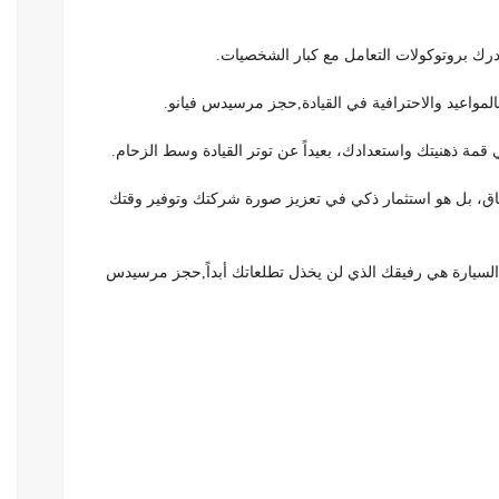
بالمواعيد والاحترافية في القيادة,حجز مرسيدس فيانو.
مة ذهنيتك واستعدادك، بعيداً عن توتر القيادة وسط الزحام.
ار مرسيدس V-Class ليس مجرد إنفاق، بل هو استثمار ذكي في تعزيز صورة شركتك وتوفير وقتك
 السيارة هي رفيقك الذي لن يخذل تطلعاتك أبداً,حجز مرسيدس