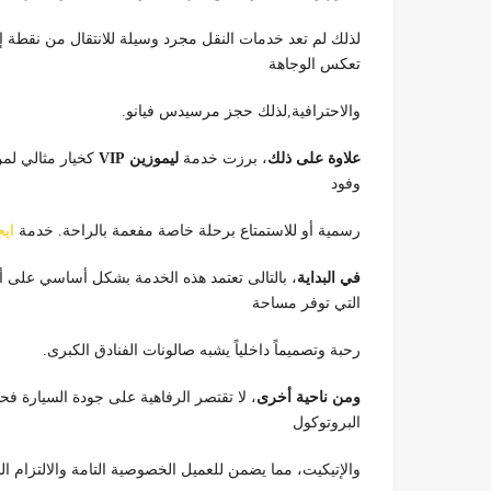
لذلك لم تعد خدمات النقل مجرد وسيلة للانتقال من نقطة 
تعكس الوجاهة
والاحترافية,لذلك حجز مرسيدس فيانو.
علاوة على ذلك
، برزت خدمة
ليموزين VIP
كخيار مثالي لمن
وفود
رسمية أو للاستمتاع برحلة خاصة مفعمة بالراحة. خدمة
اي
في البداية
التي توفر مساحة
رحبة وتصميماً داخلياً يشبه صالونات الفنادق الكبرى.
ومن ناحية أخرى
، لا تقتصر الرفاهية على جودة السيارة ف
البروتوكول
والإتيكيت، مما يضمن للعميل الخصوصية التامة والالتزام ا