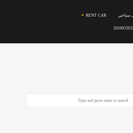
 سياحي
RENT CAR
201003203