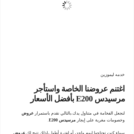
خدمه ليموزين
اغتنم عروضنا الخاصة واستأجر
مرسيدس E200 بأفضل الأسعار
لنجعل الفخامة في متناول يدك،بالتالي نقدم باستمرار
عروض
وخصومات مغرية على إيجار
مرسيدس E200
.
سواء كنت تحتاجها ليوم واحد، أو لفترة أطول،لذلك تتيح لك
عروض