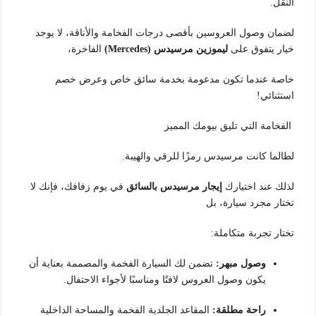
النقل.
لضمان وصول العروسين بأقصى درجات الفخامة والأناقة، لا يوجد
خيار يتفوق على
ليموزين مرسيدس (Mercedes)
الفاخرة،
خاصة عندما تكون مدعومة بخدمة سائق خاص وعرض خصم
استثنائي!
الفخامة التي تليق بيومك المميز
لطالما كانت مرسيدس رمزًا للرقي والهيبة.
لذلك عند اختيارك
إيجار مرسيدس بالسائق
في يوم زفافك، فإنك لا
تختار مجرد سيارة، بل
تختار تجربة متكاملة:
وصول مبهر:
تضمن لك السيارة الفخمة والمصممة بعناية أن
يكون وصول العروس لافتًا ومناسبًا لأجواء الاحتفال.
راحة مطلقة:
المقاعد الجلدية الفخمة والمساحة الداخلية