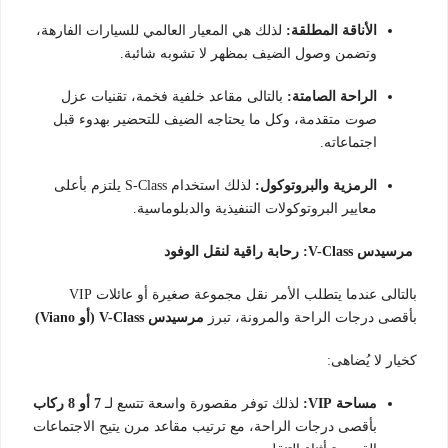
الأناقة المطلقة:
لذلك هي المعيار العالمي للسيارات الفارهة،
وتضمن وصول الضيف بمظهر لا تشوبه شائبة.
الراحة الصامتة:
بالتالى مقاعد خلفية فخمة، تقنيات عزل
صوت متقدمة، وكل ما يحتاجه الضيف للتحضير بهدوء قبل
اجتماعاته.
الرمزية والبروتوكول:
لذلك استخدام S-Class يلتزم بأعلى
معايير البروتوكولات التنفيذية والدبلوماسية.
مرسيدس V-Class: رحابة راقية لنقل الوفود
بالتالى عندما يتطلب الأمر نقل مجموعة صغيرة أو عائلات VIP
بأقصى درجات الراحة والمرونة، تبرز
مرسيدس V-Class (أو Viano)
كخيار لا يُضاهى:
مساحة VIP:
لذلك توفر مقصورة واسعة تتسع لـ
7 أو 8 ركاب
بأقصى درجات الراحة، مع ترتيب مقاعد مرن يتيح الاجتماعات