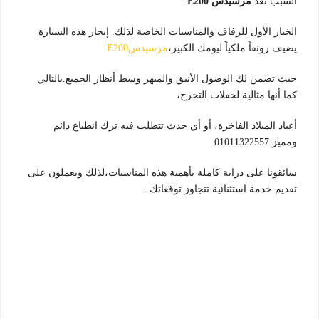
السبب تعد
مرسيدس E200
الخيار الأول للزفاف والمناسبات الخاصة لذلك. إيجار هذه السيارة
يضيف رونقاً ملكياً ليومك الكبير،
مرسيدسE200
حيث تضمن لك الوصول الأنيق والمبهر وسط أنظار الجميع.بالتالي
كما أنها مثالية لحفلات التخرج،
أعياد الميلاد الفاخرة، أو أي حدث تتطلب فيه ترك انطباع دائم
ومميز.01011322557
سائقونا على دراية كاملة بأهمية هذه المناسبات،لذلك ويعملون على
تقديم خدمة استثنائية تتجاوز توقعاتك.