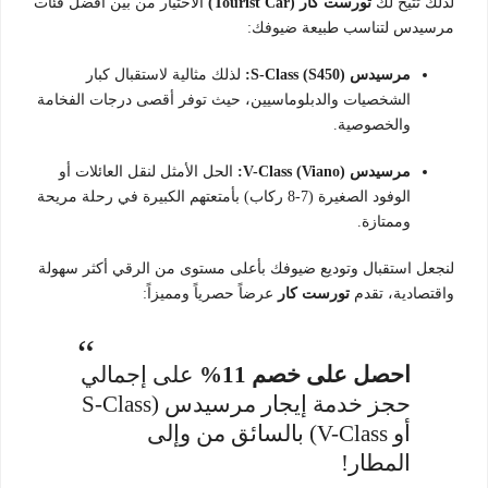
لذلك تتيح لك
تورست كار (Tourist Car)
الاختيار من بين أفضل فئات
مرسيدس لتناسب طبيعة ضيوفك:
مرسيدس S-Class (S450):
لذلك مثالية لاستقبال كبار
الشخصيات والدبلوماسيين، حيث توفر أقصى درجات الفخامة
والخصوصية.
مرسيدس V-Class (Viano):
الحل الأمثل لنقل العائلات أو
الوفود الصغيرة (7-8 ركاب) بأمتعتهم الكبيرة في رحلة مريحة
وممتازة.
لنجعل استقبال وتوديع ضيوفك بأعلى مستوى من الرقي أكثر سهولة
واقتصادية، تقدم
تورست كار
عرضاً حصرياً ومميزاً:
احصل على خصم 11%
على إجمالي
حجز خدمة إيجار مرسيدس (S-Class
أو V-Class) بالسائق من وإلى
المطار!