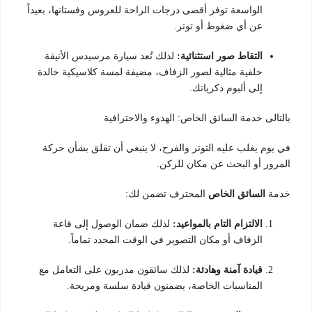
الواسعة توفر أقصى درجات الراحة للعروس وفستانها، بعيداً
عن أي ضغوط أو توتر.
التقاط صور استثنائية:
لذلك تُعد سيارة مرسيدس الأنيقة
خلفية مثالية لصور الزفاف، مضيفة لمسة كلاسيكية خالدة
إلى ألبوم ذكرياتك.
بالتالى خدمة السائق الخاص: الهدوء والاحترافية
في يوم يغلب عليه التوتر والفرح، لا ينبغي أن تقلق بشأن حركة
المرور أو البحث عن مكان للركن.
خدمة
السائق الخاص
المحترف تضمن لك:
الالتزام التام بالمواعيد:
لذلك ضمان الوصول إلى قاعة
الزفاف أو مكان التصوير في الوقت المحدد تماماً.
قيادة آمنة وهادئة:
لذلك سائقون مدربون على التعامل مع
المناسبات الخاصة، يضمنون قيادة سلسة ومريحة.