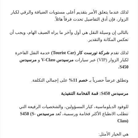
لذلك عندما يتعلق الأمر بتقديم أعلى مستويات الضيافة والرقي لكبار
الزوار، فإن أدق التفاصيل تحدث فرقاً هائلاً.
بالتالى إن وسيلة النقل هي أول وآخر ما يراه الضيف الهام، ويجب أن
تعكس المكانة والتقدير.
لذلك تقدم
شركة تورست كار (Tourist Car)
خدمة النقل الفاخرة
لكبار الزوار (VIP) عبر سيارات
مرسيدس V-Class
و
مرسيدس
،
S450
وتطلق عرضاً حصرياً بـ
خصم 11%
على إجمالي التكلفة.
مرسيدس S450: قمة الفخامة التنفيذية
للوفود الدبلوماسية، كبار المسؤولين، والشخصيات الرفيعة التي
تتطلب الانطباع الأكثر فخامة ورسمية، تُعد
مرسيدس S450 (S-
Class)
هي الخيار الأمثل: