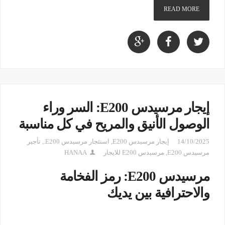
READ MORE
إيجار مرسيدس E200: السر وراء
الوصول الأنيق والمريح في كل مناسبة
14/10/2025
إيجار مرسيدس E200
,
استئجار مرسيدس E200.
,
تأجير
مرسيدس E200
,
مرسيدس E200 للايجار
HANAA
مرسيدس E200: رمز الفخامة
والاحترافية بين يديك