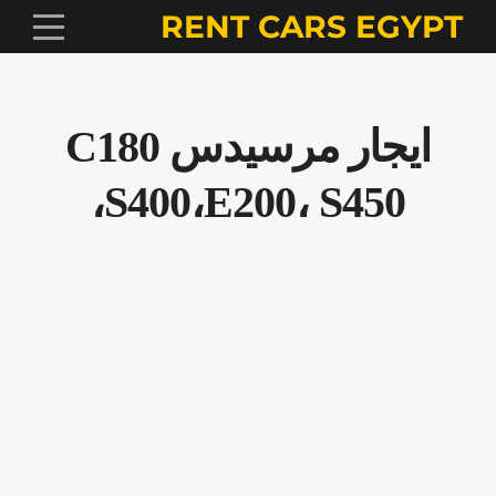
RENT CARS EGYPT
ايجار مرسيدس C180
،S400،E200، S450