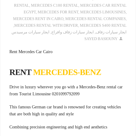
RENTAL
,
MERCEDES C180 RENTAL
,
MERCEDES CAR RENTAL
EGYPT
,
MERCEDES FOR RENT
,
MERCEDES LIMOUSINES
,
MERCEDES RENT IN CAIRO
,
MERCEDES RENTAL COMPANIES
,
,
MERCEDES RENTAL WITH DRIVER
,
MERCEDES S400 RENTAL
ايجار سيارات زفاف
,
ايجار سيارات زفاف وافراح
,
ايجار سيارات مرسيدس
SAYED BASIOUNY
Rent Mercedes Car Cairo
RENT
MERCEDES-BENZ
Drive in luxury wherever you go with a Mercedes-Benz rental car
from Tourist Limousine 0201099792099
This famous German car brand is renowned for creating vehicles
that are both high in quality and style
Combining precision engineering and high end aesthetics