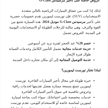
عروض خاصة على تأجير مرسيدس G-Class
لذلك إذا كنت من عشاق السيارات الرياضية بالتالي متعددة
الاستخدامات (SUV)، فإن تورست ليموزين تقدم خصومات حصرية
على تأجير
مرسيدس G-Class موديل 2024
. هذه السيارة تجمع بين
القوة والترف، وهي مثالية للرحلات الطويلة أو الاستخدامات اليومية
في المدينة. العروض تشمل:
خصم 20%
عند الحجز لفترة تزيد عن أسبوعين.
حزمة خدمات مجانية
تشمل التأمين الكامل وخدمات الصيانة
طوال فترة الإيجار.
خدمة التوصيل المجانية
إلى أي مكان تختاره داخل المدينة.
لماذا تختار تورست ليموزين؟
خبرة طويلة في مجال تأجير السيارات الفاخرة: تورست
ليموزين تتمتع بسمعة ممتازة بفضل تقديمها لخدمات راقية
وعروض تنافسية في سوق تأجير السيارات الفاخرة.
خدمات مخصصة تلبي احتياجاتك: سواء كنت بحاجة لسيارة
ليموزين لمناسبة خاصة أو للاستخدام اليومي، تقدم تورست