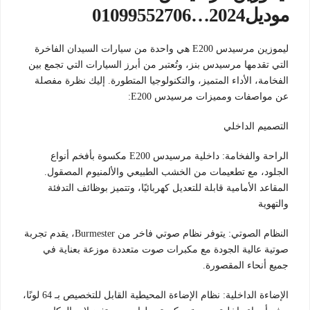
موديل2024…01099552706
ليموزين مرسيدس E200 هي واحدة من سيارات السيدان الفاخرة
التي تقدمها مرسيدس بنز، وتُعتبر من أبرز السيارات التي تجمع بين
الفخامة، الأداء المتميز، والتكنولوجيا المتطورة. إليك نظرة مفصلة
عن مواصفات ومميزات مرسيدس E200:
التصميم الداخلي
الراحة والفخامة: داخلية مرسيدس E200 مكسوة بأفخم أنواع
الجلود، مع تطعيمات من الخشب الطبيعي والألمنيوم المصقول.
المقاعد الأمامية قابلة للتعديل كهربائيًا، وتتميز بوظائف التدفئة
والتهوية
النظام الصوتي: يتوفر نظام صوتي فاخر من Burmester، يقدم تجربة
صوتية عالية الجودة مع مكبرات صوت متعددة موزعة بعناية في
جميع أنحاء المقصورة.
الإضاءة الداخلية: نظام الإضاءة المحيطية القابل للتخصيص بـ 64 لونًا،