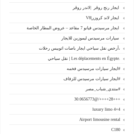
ايجار رنج روڤر |لاندر روڤر
ايجار لاند كروزر|V8
ايجار مرسيدس فيانو 7 مقاعد – عروض المطار الخاصة
سيارات مرسيدس ليموزين للايجار
،أرخص نقل سياحي ايجار باصات اتوبيس رحلات
.Les déplacements en Égypte | نقل سياحي
#ايجار سيارات مرسيدس فخمه
#ايجار سيارات مرسيدس للزفاف
#منتدي_شباب_مصر
+++28++++/@30.0656773
4×4 luxury limo
Airport limousine rental
C180