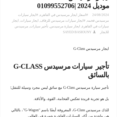
موديل 2024 |01099552706
24/08/2024
#اسعار ايجار مرسيدس في القاهره
,
#ايجار سيارات
مرسيدس فخمه
,
#ايجار سيارات مرسيدس للزفاف
,
ايجار سيارات
,
ايجار
سيارات في القاهرة
,
ايجار سيارة مرسيدس
,
تأجير سيارات
,
مرسيدس
للايجار
SAYED BASIOUNY
ايجار مرسيدس G-Class
تأجير سيارات مرسيدس G-CLASS
بالسائق
تأجير سيارة مرسيدس G-Class مع سائق ليس مجرد وسيلة للتنقل؛
بل هو تجربة فريدة تعكس الفخامة، القوة، والأناقة.
للذك مرسيدس G-Class، المعروفة أيضًا باسم “G-Wagon”، بالتالي
هي واحدة من أكثر السيارات الفاخرة شهرة في العالم،