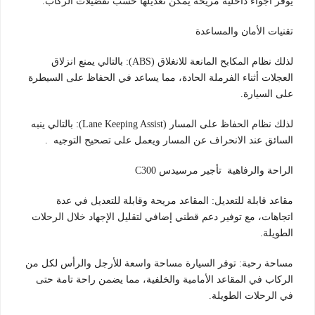
يوفر أجواء داخلية مريحة يمكن تعديلها حسب تفضيلات الركاب.
تقنيات الأمان والمساعدة
لذلك نظام المكابح المانعة للانغلاق (ABS): بالتالي يمنع انزلاق
العجلات أثناء الفرملة الحادة، مما يساعد في الحفاظ على السيطرة
على السيارة.
لذلك نظام الحفاظ على المسار (Lane Keeping Assist): بالتالي ينبه
السائق عند الانحراف عن المسار ويعمل على تصحيح التوجيه .
الراحة والرفاهية تأجير مرسيدس C300
مقاعد قابلة للتعديل: المقاعد مريحة وقابلة للتعديل في عدة
اتجاهات، مع توفير دعم قطني إضافي لتقليل الإجهاد خلال الرحلات
الطويلة.
مساحة رحبة: توفر السيارة مساحة واسعة للأرجل والرأس لكل من
الركاب في المقاعد الأمامية والخلفية، مما يضمن راحة تامة حتى
في الرحلات الطويلة.