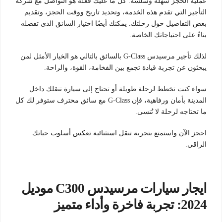
عملية الحجز سهلة وسلسة. كل ما عليك فعله هو التواصل مع شركة
التأجير التي تقدم هذه الخدمة، وتحديد تاريخ ووقت الحجز، وتقديم
بعض التفاصيل حول رحلتك. يمكنك أيضًا اختيار السائق الذي تفضله
بناءً على احتياجاتك الخاصة.
لذلك تأجير مرسيدس G-Class بالسائق بالتالي هو الخيار الأمثل لمن
يبحثون عن تجربة قيادة تجمع بين الفخامة، القوة، والراحة.
سواء كنت تخطط لرحلة طويلة أو تحتاج إلى سيارة تنقلك داخل
المدينة بأمان ورفاهية، فإن G-Class مع سائق محترف ستوفر لك كل
ما تحتاجه لرحلة لا تُنسى.
احجز الآن واستمتع بتجربة تنقل استثنائية تعكس أسلوب حياتك
الراقي.
ايجار سيارات مرسيدس C300 موديل
2024: تجربة فاخرة وأداء متميز