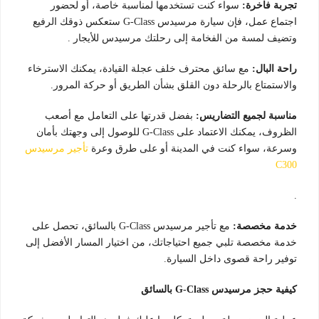
تجربة فاخرة:
سواء كنت تستخدمها لمناسبة خاصة، أو لحضور
اجتماع عمل، فإن سيارة مرسيدس G-Class ستعكس ذوقك الرفيع
وتضيف لمسة من الفخامة إلى رحلتك مرسيدس للأيجار .
راحة البال:
مع سائق محترف خلف عجلة القيادة، يمكنك الاسترخاء
والاستمتاع بالرحلة دون القلق بشأن الطريق أو حركة المرور.
مناسبة لجميع التضاريس:
بفضل قدرتها على التعامل مع أصعب
الظروف، يمكنك الاعتماد على G-Class للوصول إلى وجهتك بأمان
وسرعة، سواء كنت في المدينة أو على طرق وعرة
تأجير مرسيدس
C300
.
خدمة مخصصة:
مع تأجير مرسيدس G-Class بالسائق، تحصل على
خدمة مخصصة تلبي جميع احتياجاتك، من اختيار المسار الأفضل إلى
توفير راحة قصوى داخل السيارة.
كيفية حجز مرسيدس G-Class بالسائق