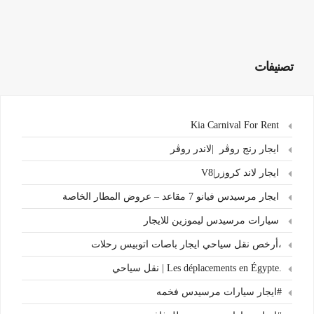
تصنيفات
Kia Carnival For Rent
ايجار رنج روڤر |لاندر روڤر
ايجار لاند كروزر|V8
ايجار مرسيدس فيانو 7 مقاعد – عروض المطار الخاصة
سيارات مرسيدس ليموزين للايجار
،أرخص نقل سياحي ايجار باصات اتوبيس رحلات
.Les déplacements en Égypte | نقل سياحي
#ايجار سيارات مرسيدس فخمه