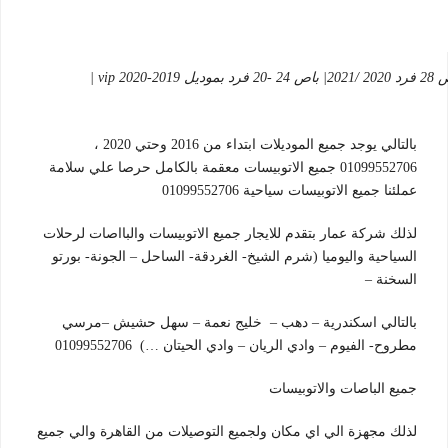
استمتع بأقوي واحدث الاتوبيسات السياحية مع شركة عمار ليموزين للايجار الاتوبيسات 01099552706 والباصات والمكيروباصات والفانات السياحية في مدينة نصر اسطول من الاتوبيسات السياحية باحدث المودلات السياحية وبجميع فئتها 50 راكب مرسيدس 2020/2021 | اتوبيس 33 راكب 2020| باص 28 فرد 2020 /2021| باص 24 -20 فرد بموديل 2019-2020 vip |
بالتالي يوجد جميع الموديلات ابتداء من 2016 وحتي 2020 ،
01099552706 جميع الاتوبيسات معقمة بالكامل حرصا علي سلامة
عملئنا جميع الاتوبيسات سياحية 01099552706
لذلك شركة عمار بتقدم للايجار جميع الاتوبيسات والبااصات لرحلات
السياحية واليوميا (شرم الشيخ- الغردقة- الساحل – الجونة- بورتو
السخنة –
بالتالي اسكندرية – دهب – خليج نعمة – سهل حشيش –مرسي
مطروح- الفيوم – وادي الريان – وادي الحيتان …) 01099552706
جميع الباصات والاتوبيسات
لذلك مجهزة الي اي مكان ولجميع التوصيلات من القاهرة والي جميع