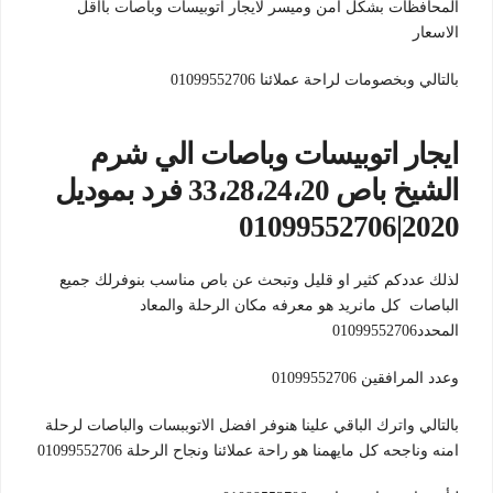
المحافظات بشكل امن وميسر لايجار اتوبيسات وباصات بااقل
الاسعار
بالتالي وبخصومات لراحة عملائنا 01099552706
ايجار اتوبيسات وباصات الي شرم
الشيخ باص 33،28،24،20 فرد بموديل
2020|01099552706
لذلك عددكم كثير او قليل وتبحث عن باص مناسب بنوفرلك جميع
الباصات كل مانريد هو معرفه مكان الرحلة والمعاد
المحدد01099552706
وعدد المرافقين 01099552706
بالتالي واترك الباقي علينا هنوفر افضل الاتوببسات والباصات لرحلة
امنه وناجحه كل مايهمنا هو راحة عملائنا ونجاح الرحلة 01099552706