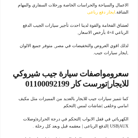
الاعمال والسياحة والحراسات الخاصة ورحلات السفاري والمهام
الشاقة.
ايجار دفع رباعى
لعشاق الفخامة والقوة لدينا احدث تأجير سيارات الجيب الدفع
الرباعي 4×4 بأرخص الاسعار,
لذلك اقوي العروض والتخفيضات في مصر, متوفر جميع الالوان
,ايجار سيارات جيب.
سعرومواصفات سيارة جيب شيروكي
للايجار|تورست كار 01100092199
كما تتميز سيارات جيب للايجار بالعديد من المميزات مثل مكيف
امامي وخلفى |شاشات لمس |التحكم
الكهربائي في قفل الابواب |التحكم في درجة الحرارة|وصلات
USB|AUX |الدفع الرباعى | معقمه قبل وبعد كل رحلة .