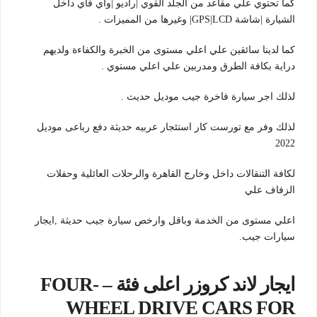
كما تحتوي علي مقاعد من الجلد القوي |راديو |واي فاي داخل
الشيارة |شاشة GPS|LCD| وغيرها من المميزات .
كما لدينا سائقين علي اعلي مستوى من الخبرة والكفاءة ولديهم
دراية بكافة الطرق ومدربين علي اعلي مستوي .
لذلك اجر سيارة فاخرة جيب موديل حديث .
لذلك وفر مع تورست كار استئجار عربيه حديثة دفع رباعى موديل
2022
لكافة التنقالات داخل وخارج القاهرة والرحلات العائلية وحفلات
الزفاف علي
اعلي مستوى من الخدمة وباقل وارخص سيارة جيب حديثة ,ايجار
سيارات جيب.
ايجار لاند كروزر اعلى فئة – FOUR-
WHEEL DRIVE CARS FOR