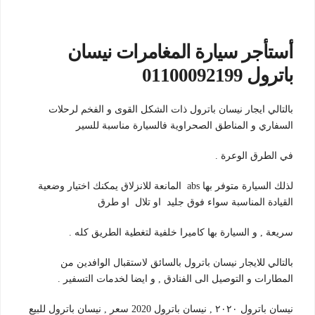
أستأجر سيارة المغامرات نيسان
باترول 01100092199
بالتالي ايجار نيسان باترول ذات الشكل القوى و الفخم لرحلات
السفاري و المناطق الصحراوية فالسيارة مناسبة للسير
في الطرق الوعرة .
لذلك السيارة متوفر بها abs المانعة للانزلاق يمكنك اختيار وضعية
القيادة المناسبة سواء فوق جليد او تلال او طرق
سريعة , و السيارة بها كاميرا خلفية لتغطية الطريق كله .
بالتالي للايجار نيسان باترول بالسائق لاستقبال الوافدين من
المطارات و التوصيل الى الفنادق , و ايضا لخدمات التسفير .
نيسان باترول ٢٠٢٠ , نيسان باترول 2020 سعر , نيسان باترول للبيع