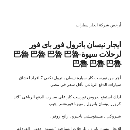
أرخص شركة ايجار سيارات
ايجار نيسان باترول فور باى فور
لرحلات سيوة-巴魯 巴魯 巴魯 巴魯
巴魯 巴魯 巴魯
أجر من تورست كار سيارة نيسان باترول تكفى 7 افراد لعشاق
سيارات الدفع الرباعي بأقل سعر في مصر.
لذلك استمتع بعروض تورست كار على سيارت الدفع الرباعي “لاند
كروزر ,نيسان باترول , تويوتا فورتشنر ,جيب
شيروكي , ميستوبيشي باجيرو , رانج روفر .
للايجار نيسان باترول للرحلات السياحية “لسيوة , دهب , الغردقة ,