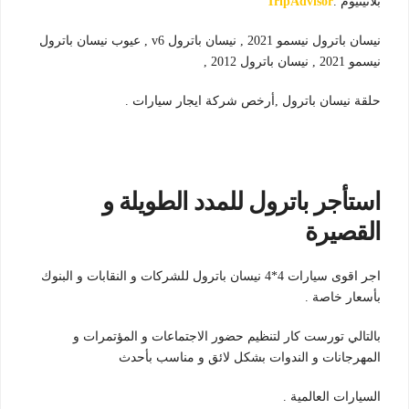
بلاتينيوم .
TripAdvisor
نيسان باترول نيسمو 2021 , نيسان باترول v6 , عيوب نيسان باترول
نيسمو 2021 , نيسان باترول 2012 ,
حلقة نيسان باترول ,أرخص شركة ايجار سيارات .
استأجر باترول للمدد الطويلة و
القصيرة
اجر اقوى سيارات 4*4 نيسان باترول للشركات و النقابات و البنوك
بأسعار خاصة .
بالتالي تورست كار لتنظيم حضور الاجتماعات و المؤتمرات و
المهرجانات و الندوات بشكل لائق و مناسب بأحدث
السيارات العالمية .