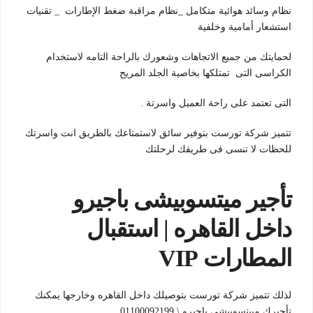
نظام وسائد هوائية متكامل _نظام مراقبة ضغط الإطارات _ تقنيات
استشعار أمامية وخلفية
لحمايتك من جميع الاتجاهات وشعورك بالراحة التامه لاستخدام
الكراسى التى تمتلكها بخاصية الجلد المريح
التى تعتمد على راحة العميل واسرتة .
تتميز شركة تورست بتوفير سائق لاستمتاعك بالطريق انت واسرتك
للحظات لا تنسى فى طريقك لرحلتك
تأجير ميتسوبيشى باجيرو
داخل القاهره | استقبال
المطارات VIP
لذلك تتميز شركة تورست بتوصيلك داخل القاهره وخارجها يمكنك
تأجيرك مييتسوبيشى باجيرو \ 01100092199