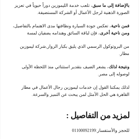
بالإضافة إلى ما سبق
، تلعب خدمة الليموزين دوراً حيوياً في تعزيز
الصورة الذهنية لرجل الأعمال أو الشركة المستضيفة.
فمن ناحية
، تعكس جودة السيارة ونظافتها مدى الاهتمام بالتفاصيل،
ومن ناحية أخرى
، فإن لباقة السائق وهندامه يضفيان لمسة
من البروتوكول الرسمي الذي يليق بكبار الزوار,شركة ليموزين
مطار.
ونتيجة لذلك
، يشعر الضيف بتقدير استثنائي منذ اللحظة الأولى
لوصوله إلى مصر.
لذلك يمكننا القول إن خدمات ليموزين رجال الأعمال في مطار
القاهرة هي الحل الأمثل لمن يبحث عن التميز والسرعة.
لمزيد من التفاصيل :
للحجز والأستفسار:01100092199