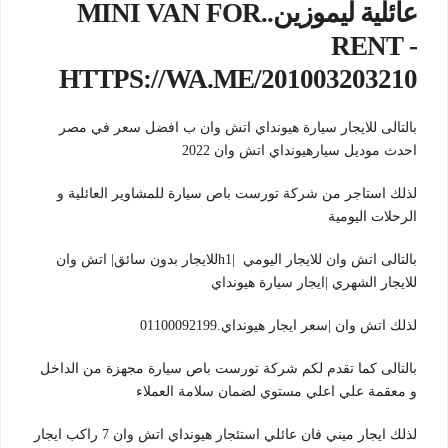
عائلية ليموزين..MINI VAN FOR
RENT -
HTTPS://WA.ME/201003203210
بالتالى للايجار سيارة هيونداي اتش وان ب افضل سعر في مصر
احدث موديل سيارهيونداي اتش وان 2022
لذلك استاجر من شركة تورست باص سيارة للمشاوير العائلية و
الرحلات اليومية
بالتالى اتش وان للايجار اليومي |h1للايجار بدون سائق| اتش وان
للايجار الشهري |ايجار سيارة هيونداي
لذلك اتش وان |سعر ايجار هيونداي.01100092199
بالتالى كما تقدم لكم شركة تورست باص سيارة مجهزة من الداخل
و معقمة علي اعلي مستوي لضمان سلامة العملاء
لذلك ايجار ميني فان عائلي استئجار هيونداي اتش وان 7 راكب ايجار