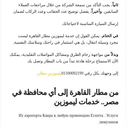
ثانياً
، يجب التأكد من سمعة الشركة من خلال مراجعات العملاء
السابقين.
وأخيراً
، يفضل توضيح عدد الحقائب وعدد الركاب لضمان
إرسال السيارة المناسبة لاحتياجاتك.
في الختام
، يمكن القول إن خدمة ليموزين مطار القاهرة ليست
مجرد وسيلة انتقال، بل هي استثمار في راحتك وسلامتك النفسية.
وبدلاً من
مواجهة زحام الطرق ومشاكل المواصلات التقليدية، يمكنك
الآن الاستمتاع برحلة هادئة تبدأ من باب المطار وتصل بك
إلى وجهتك بكل رقي 01100092199,
ليموزين مطار
.
من مطار القاهرة إلى أي محافظة في
مصر.. خدمات ليموزين
Из аэропорта Каира в любую провинцию Египта.. Услуги
лимузинов