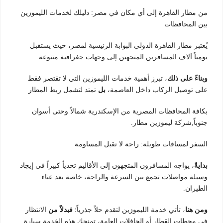
من مطار القاهرة إلى أي مكان في مصر: دليلك لخدمات الليموزين
بين المحافظات
يُعتبر مطار القاهرة الدولي البوابة الرئيسية لمصر، حيث يستقبل
يومياً آلاف المسافرين المتجهين إلى وجهات جغرافية متنوعة.
وبناءً على ذلك
، تبرز أهمية خدمات الليموزين التي لا تقتصر فقط
على توصيل الركاب داخل العاصمة،
بل
تمتد لتشمل ربط المطار
بكافة المحافظات المصرية من الإسكندرية شمالاً وحتى أسوان
جنوباً,شركة ليموزين مطار.
السفر لمسافات طويلة: راحة لا تقبل المساومة
بدايةً
، يواجه المسافرون المتجهون إلى الأقاليم تحدياً كبيراً في إيجاد
وسيلة مواصلات تجمع بين السرعة والراحة، خاصة بعد عناء
الطيران.
ومن هنا
، تأتي خدمة الليموزين لتقدم حلاً جذرياً؛
فبدلاً من
الانتظار
في محطات القطار أو الحافلات العامة، تمنحك هذه الخدمة سيارة