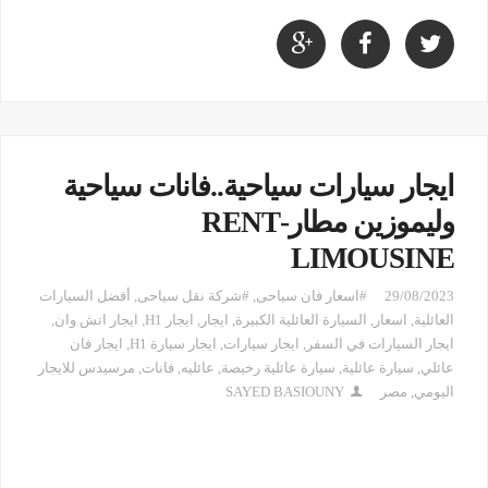
ايجار سيارات سياحية..فانات سياحية
وليموزين مطار-RENT
LIMOUSINE
29/08/2023
#اسعار فان سياحى
,
#شركة نقل سياحى
,
أفضل السيارات
العائلية
,
اسعار
,
السيارة العائلية الكبيرة
,
ايجار
,
ايجار H1
,
ايجار اتش وان
,
ايجار السيارات في السفر
,
ايجار سيارات
,
ايجار سيارة H1
,
ايجار فان
عائلي
,
سيارة عائلية
,
سيارة عائلية رخيصة
,
عائليه
,
فانات
,
مرسيدس للايجار
اليومي
,
مصر
SAYED BASIOUNY