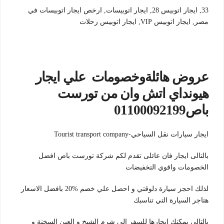
33, ايجار اتوبيس 28, ايجار اتوبيسات, ارخص ايجار اتوبيسات في
مصر, ايجار اتوبيس VIP, ايجار اتوبيس رحلات
عروض هائلةوخصومات علي ايجار
هيونداي اتش وان من تورست
باص01100092199
ايجار سيارات نقل السياحي-Tourist transport company
بالتالى ايجار فان عائلى تقدم لكم شركة تورست باص افضل
الخصومات واقوي التخفيضات
لذلك احجز سيارة دلوقتي و احصل علي خصم %20 بافضل الاسعار
هتاجر السيارة التي تناسبك
بالتالى يمكنك ايجارها للسفر الي شرم الشيخ و العين السخنة و