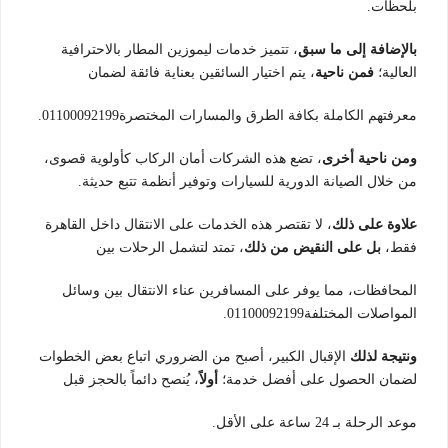
بلحظات.
بالإضافة إلى ما سبق
، تتميز خدمات ليموزين المطار بالاحترافية
العالية؛
فمن ناحية
، يتم اختيار السائقين بعناية فائقة لضمان
معرفتهم الكاملة بكافة الطرق والمسارات المختصرة01100092199.
ومن ناحية أخرى
، تضع هذه الشركات أمان الركاب كأولوية قصوى،
من خلال الصيانة الدورية للسيارات وتوفير أنظمة تتبع حديثة.
علاوة على ذلك
، لا تقتصر هذه الخدمات على الانتقال داخل القاهرة
فقط،
بل على النقيض من ذلك
، تمتد لتشمل الرحلات بين
المحافظات، مما يوفر على المسافرين عناء الانتقال بين وسائل
المواصلات المختلفة01100092199.
ونتيجة لذلك
الإقبال الكبير، أصبح من الضروري اتباع بعض الخطوات
لضمان الحصول على أفضل خدمة؛
أولاً
، يُنصح دائماً بالحجز قبل
موعد الرحلة بـ 24 ساعة على الأقل.