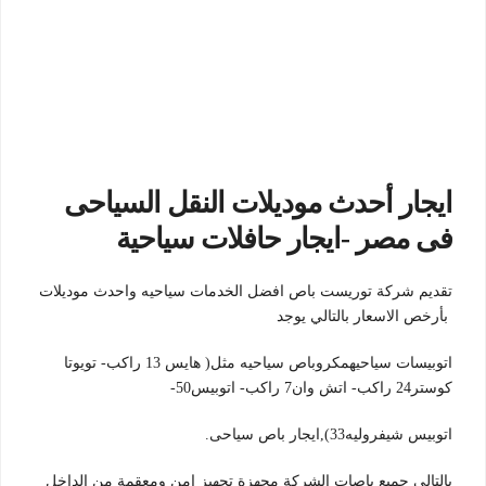
ايجار أحدث موديلات النقل السياحى
فى مصر -ايجار حافلات سياحية
تقديم شركة توريست باص افضل الخدمات سياحيه واحدث موديلات
بأرخص الاسعار بالتالي يوجد
اتوبيسات سياحيهمكروباص سياحيه مثل( هايس 13 راكب- تويوتا
كوستر24 راكب- اتش وان7 راكب- اتوبيس50-
اتوبيس شيفروليه33),ايجار باص سياحى.
بالتالي جميع باصات الشركة مجهزة تجهيز امن ومعقمة من الداخل