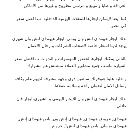
الغردقة و طابا و نويبع و مرسي مطروح و غيرها من الاماكن
كما ايضا لايمكن ايجارها للتنقلات اليومية الداخلية ب افضل سعر
في مصر
لذلك ايجار هيونداي اتش وان يومي ايجار هيونداي اتش وان شهري
يوجد لدينا اسعار خاصة لاصحاب الشركات و رجال الاعمال
بالتالى يمكنك ايجارها لحضور المؤتمرات و الندوات ب افضل سعر
السيارة تناسب جميع مشاوير العملاء متشلش هم مشوارك
و خليه علينا هنوفرلك سائقين ذوي وجهة مشرفة لديهم علم بكافة
وسائل الامان لضمان راحة وسلامة عملائنا
لذلك ايجار هيونداي اتش وان للايجار اليومي و الشهري،ايجار فان
عائلى
هيونداي, عروض هيونداي, هيونداي إتش ون, باص هيونداي إتش,
هيونداي توسان, باص هيونداي اتش1, عروض