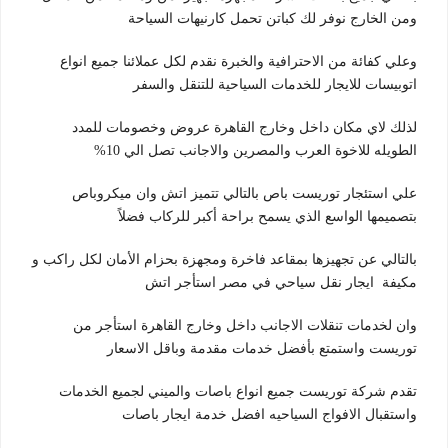
ومن الخارج نوفر لك كباتن تحمل كارنيهات السياحة
وعلي كفائة من الاحترافية والخبرة نقدم لكل عملائنا جميع انواع
اتوبيسات للايجار للخدمات السياحية للتنقل والسفر
لذلك لاي مكان داخل وخارج القاهرة عروض وخصومات للمدد
الطويله للاخوة العرب والمصرين والاجانب تصل الي 10%
علي استئجار توريست باص بالتالي تتميز اتش وان ميكروباص
بتصميمها الواسع الذي يسمح براحة أكبر للركاب فضلاً
بالتالي عن تجهيزها بمقاعد فاخرة ومجهزة بحزام الأمان لكل راكب و
مكيفة ايجار نقل سياحي في مصر استأجر اتش
وان لخدمات تنقلات الاجانب داخل وخارج القاهرة استأجر من
توريست واستمتع بأفضل خدمات مقدمة وباقل الاسعار
تقدم شركة توريست جميع انواع باصات والميني لجميع الخدمات
واستقبال الافواج السياحيه افضل خدمة ايجار باصات