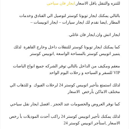
للتنزه والتنقل باقل الاسعار.
ايجار فان سياحى
بالتالي يمكنك ايجار تويوتا كوستر لتوصيل الي الفنادق وخدمات
المطار ,ايضا نقدم لك ايجار سيارات – ايجار اتوبيسات –
ايجار اتش وان,ايجار فان عائلي.
كما يمكنك ايجار تويوتا كوستر للتنقلات داخل وخارج القاهرة لذلك
يتميز اتوبيس كوستر بالمساحة الواسعة ,اتوبيس كوستر
معقم ومكيف من الداخل بالتالي توفر الشركه جميع انواع الباصات
VIP للسفر و السياحه و رحلات اليوم الواحد
لذلك استمتع بتأجير اتوبيس كوستر 24 لرحلات الفيوك و للذهاب الي
مختلف الاماكن بأرخص الاسعار
كما نوفر العروض والخصومات عند الحجز , افضل ايجار نقل سياحي
لذلك يمكنك تأجير اتوبيس كوستر 24 راكب أحدث الموديلات بأ رخص
الاسعار ,استأجر اتوبيس كوستر 24