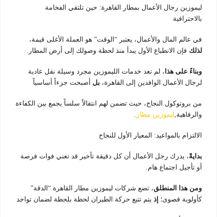
ليموزين رجال الأعمال بمطار القاهرة: حين تلتقي الفخامة
بالاحترافية
في عالم المال والأعمال، يعتبر “الوقت” هو العملة الأغلى قيمة،
لذلك
فإن الانطباع الأول يبدأ منذ لحظة وصولك إلى أرض المطار.
وبناءً على هذا
، لم تعد خدمات الليموزين مجرد وسيلة نقل عادية
لرجال الأعمال الوافدين إلى القاهرة،
بل
أصبحت جزءاً أساسياً
من بروتوكول النجاح، حيث تضمن لهم انتقالاً سلساً يجمع بين الكفاءة
والرفاهية,
ليموزين مطار
.
الالتزام بالمواعيد: المعيار الأول للنجاح
بدايةً
، يدرك رجل الأعمال أن كل دقيقة تأخير قد تعني فوات فرصة
أو تأجيل اجتماع هام.
ومن هذا المنطلق
، تضع شركات ليموزين مطار القاهرة “الدقة”
كأولوية قصوى؛
إذ
يتم تتبع حركة الطيران لحظة بلحظة لضمان تواجد