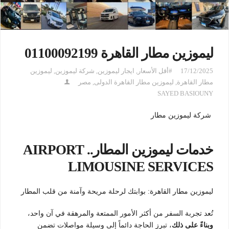
ليموزين مطار القاهرة 01100092199
17/12/2025
#أقل الأسعار
,
ايجار ليموزين
,
شركة ليموزين
,
ليموزين
مطار القاهرة
,
ليموزين مطار القاهرة الدولى
,
مصر
SAYED BASIOUNY
شركة ليموزين مطار
خدمات ليموزين المطار.. AIRPORT
LIMOUSINE SERVICES
ليموزين مطار القاهرة: بوابتك لرحلة مريحة وآمنة من قلب المطار
تُعد تجربة السفر من أكثر الأمور الممتعة والمرهقة في آن واحد،
وبناءً على ذلك
، تبرز الحاجة دائماً إلى وسيلة مواصلات تضمن