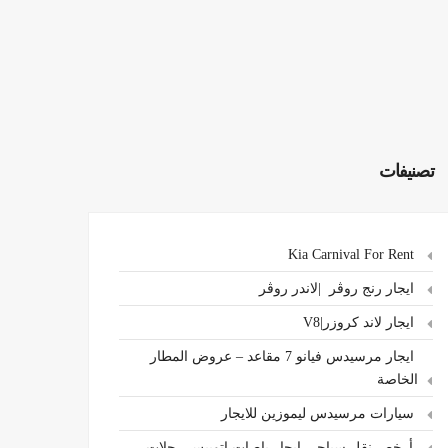
تصنيفات
Kia Carnival For Rent
ايجار رنج روڤر |لاندر روڤر
ايجار لاند كروزر|V8
ايجار مرسيدس فيانو 7 مقاعد – عروض المطار
الخاصة
سيارات مرسيدس ليموزين للايجار
،أرخص نقل سياحي ايجار باصات اتوبيس رحلات