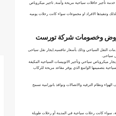
خدمة تأجير حافلات سياحية مريحة وآمنة, تاجير ميكروباص
ذلك وتنفيذها الافراد او مجموعات سواء كانت رحلات يوميه
.عروض وخصومات شركة تورست
دمات النقل السياحي وذلك بأسعار تنافسيه,ايجار نقل سياحى
 ميكروباص سياحي وتأجير الاتوبيسات السياحيه المكيفة
لسياحية بتصميمها الواسع الذي يوفر مقاعد مريحة للركاب
الهواء ونظام الترفيه والاتصالات ونوافذ بانورامية تسمح
اعية، سواء كانت رحلات سياحية في المدينة أو رحلات طويلة