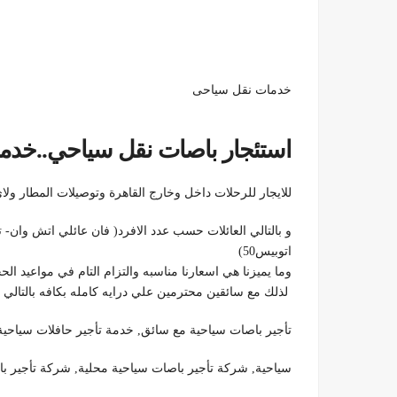
خدمات نقل سياحى
استئجار باصات نقل سياحي..خدم
للايجار للرحلات داخل وخارج القاهرة وتوصيلات المطار و
اتوبيس50)
وما يميزنا هي اسعارنا مناسبه والتزام التام في مواعيد الحجز المتفق عليها,01100092199,و بالتا
لذلك مع سائقين محترمين علي درايه كامله بكافه بالتالي 
تأجير باصات سياحية مع سائق, خدمة تأجير حافلات سياحية
سياحية, شركة تأجير باصات سياحية محلية, شركة تأجير با