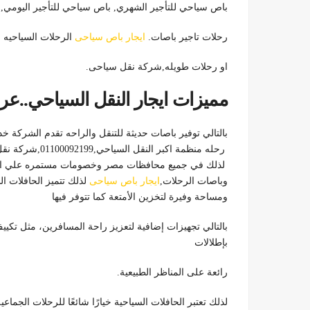
باص سياحي للتأجير الشهري, باص سياحي للتأجير اليومي, 
رحلات تاجير باصات.
ايجار باص سياحى
الرحلات السياحيه ل
او رحلات طويله,شركة نقل سياحى.
مميزات ايجار النقل السياحي.
بالتالي توفير باصات حديثة للتنقل والراحه تقدم الشركة خ
رحله منظمة اكبر النقل السياحي,01100092199,شركة نقل سياحى.
لذلك في جميع محافظات مصر وخصومات مستمره علي ايجار
وباصات الرحلات,
ايجار باص سياحى
لذلك تتميز الحافلات ا
ومساحة وفيرة لتخزين الأمتعة كما تتوفر فيها
بالتالي تجهيزات إضافية لتعزيز راحة المسافرين، مثل تكييف 
بإطلالات
رائعة على المناظر الطبيعية.
لذلك تعتبر الحافلات السياحية خيارًا شائعًا للرحلات الجم