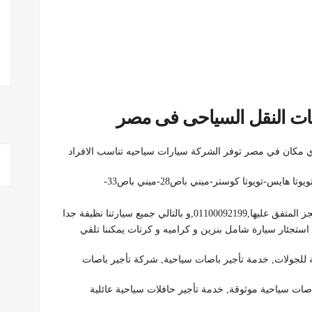
ات النقل السياحى فى مصر
لاي مكان في مصر توفر الشركة سيارات سياحيه تناسب الافراد
و بالتالي العائلات حسب عدد الافرد( فان عائلي اتش وان- تويوتا هايس-تويوتا كوستر-ميني باص28-ميني باص33-
لي جميع سيارتنا نظيفة جدا
استجئار سيارة شامل بنزين و كراميه و كرتات يمكننا تلقي
 للجولات, خدمة تأجير باصات سياحية, شركة تأجير باصات
صات سياحية موثوقة, خدمة تأجير حافلات سياحية عائلية