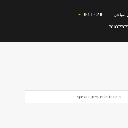
 سياحي
RENT CAR
201003203