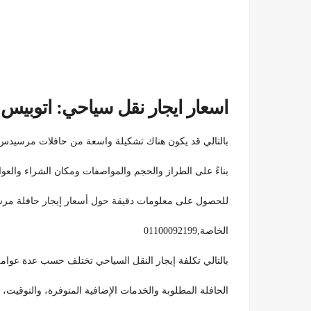
اسعار ايجار نقل سياحي: اتوبي
بالتالي قد يكون هناك تشكيلة واسعة من حافلات مرسيدس ا
بناءً على الطراز والحجم والمواصفات ومكان الشراء والعو
للحصول على معلومات دقيقة حول أسعار إيجار حافلة مرسيدس السياحية بحجم 50 والتوا
الخاصة,01100092199
بالتالي تكلفة إيجار النقل السياحي تختلف حسب عدة عوامل،
الحافلة المطلوبة والخدمات الإضافية المتوفرة، والتوقيت