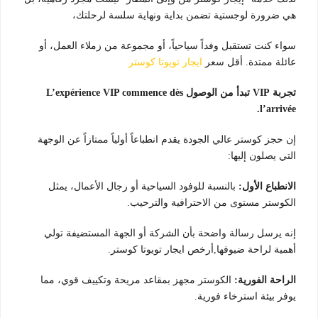
هي ضرورة لوجستية تضمن بداية ونهاية سلسة لرحلتك،
سواء كنت تستقبل وفداً سياحياً، أو مجموعة من زملاء العمل، أو
عائلة ممتدة. أقل سعر
ايجار تويوتا كوستر
تجربة VIP تبدأ من الوصول L’expérience VIP commence dès
l’arrivée.
إن حجز كوستر عالي الجودة يقدم انطباعاً أولياً ممتازاً عن الوجهة
التي يصلون إليها:
الانطباع الأول:
بالنسبة للوفود السياحية أو رجال الأعمال، يمثل
الكوستر مستوى من الاحترافية والترحيب.
إنه يرسل رسالة واضحة بأن الشركة أو الجهة المستضيفة تولي
أهمية لراحة ضيوفها,أرخص ايجار تويوتا كوستر.
الراحة الفورية:
الكوستر مجهز بمقاعد مريحة وتكييف قوي، مما
يوفر بيئة استرخاء فورية.