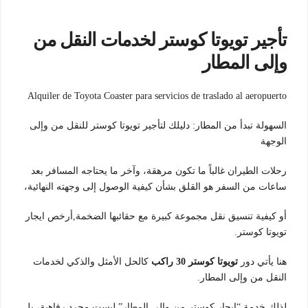
تأجير تويوتا كوستر لخدمات النقل من
وإلى المطار
Alquiler de Toyota Coaster para servicios de traslado al aeropuerto
السهولة تبدأ من المطار: دليلك لتأجير تويوتا كوستر للنقل من وإلى
الوجهة
رحلات الطيران غالباً ما تكون مرهقة، وآخر ما يحتاجه المسافر بعد
ساعات من السفر هو القلق بشأن كيفية الوصول إلى وجهته النهائية،
أو كيفية تنسيق نقل مجموعة كبيرة مع حقائبها الضخمة,أرخص ايجار
تويوتا كوستر.
هنا يأتي دور
تويوتا كوستر 30 راكب
كالحل الأمثل والذكي لخدمات
النقل من وإلى المطار.
لذلك خدمة “إيجار كوستر من وإلى المطار” ليست مجرد رفاهية، بل