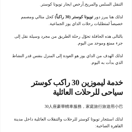
التنقل السلس والمريح,أرخص ايجار تويوتا كوستر.
لذلك هنا يبرز دور
تويوتا كوستر (30 راكباً)
كحل مثالي ومصمم
خصيصاً لمتطلبات رحلات الداي يوز الجماعية.
بالتالى هذه الحافلة تحوّل رحلة الطريق من مجرد وسيلة نقل إلى
جزء ممتع وموحد من اليوم.
لذلك الهدف من الداي يوز هو العودة إلى المنزل بنفس قدر النشاط
الذي بدأت به اليوم.
خدمة ليموزين 30 راكب كوستر
سياحى للرحلات العائلية
30人座豪華轎車服務，家庭旅行旅遊用小巴
لذلك استئجار تويوتا كوستر للرحلات والتنقلات العائلية داخل مدينة
القاهرة الصاخبة: