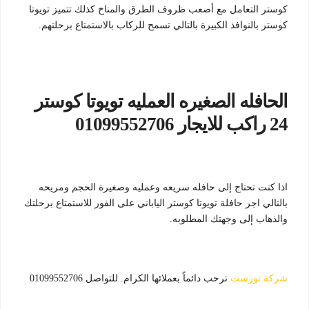
كوستر التعامل مع أصعب ظروف الطرق والمناخ كذلك تتميز تويوتا
كوستر بالنوافذ الكبيرة بالتالي تسمح للركاب بالاستمتاع برحلتهم.
الحافله الصغيره العمليه تويوتا كوستر
24 راكب للايجار 01099552706
اذا كنت تحتاج إلى حافله سريعه وعمليه وصغيرة الحجم ومريحه
بالتالي اجر حافلة تويوتا كوستر الياباني على الفور للاستمتاع برحلتك
والذهاب إلى وجهتك المطلوبه.
شركة تورست
ترحب دائماً بعملائها الكرام. للتواصل 01099552706