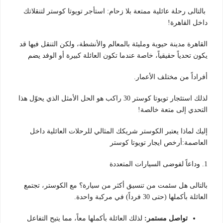
بالتالى رحلة عائلية ممتعة بلا زحام: استأجر تويوتا كوستر لتنقلاتك
داخل القاهرة!
القاهرة مدينة حيوية ومليئة بالمعالم والأنشطة، ولكن التنقل فيها قد
يكون تحدياً حقيقياً، خاصة عندما تكون العائلة كبيرة أو الوفد يضم
أفراداً من مختلف الأعمار.
لذلك استئجار تويوتا كوستر 30 راكب هو الحل الأمثل الذي يحوّل هذا
التحدي إلى متعة خالصة!
إليك لماذا يعتبر الكوستر شريكك المثالي للرحلات العائلية داخل
العاصمة:أرخص ايجار تويوتا كوستر
1. وداعاً لفوضى السيارات المتعددة
بالتالى هل سئمت من تنسيق أكثر من سيارة؟ مع الكوستر، تجتمع
العائلة بأكملها (حتى 30 فرداً) في مركبة واحدة.
تواصل مستمر:
لذلك العائلة بأكملها معاً، مما يتيح التفاعل