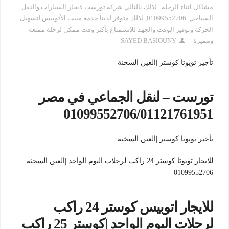
مشاكل اثناء الرحلة . لذلك بالتالي شركة تورست لايجار السيارات والنقل
السياحي 01099552706
,
لذلك متوفر لدينا خدمة مبيت الأتوبيس لتسهيل
الحركة وتوفير الوقت والجهد للاستمتاع بأكثر وقت ممكن لرحلة ممتعة
ومميزة
SAYED BASIOUNY
تأجير تويوتا كوستر |العين السخنة
تورست – لنقل الجماعي في مصر
01099552706/01121761951
تأجير تويوتا كوستر |العين السخنة
للايجار تويوتا كوستر 24 راكب لرحلات اليوم الواحد |العين السخنه
01099552706
للايجار اتوبيس كوستر 24 راكب
لرحلات اليوم الواحد |كوستر 25 راكب