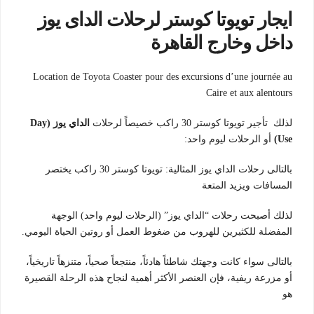
ايجار تويوتا كوستر لرحلات الداى يوز
داخل وخارج القاهرة
Location de Toyota Coaster pour des excursions d’une journée au
Caire et aux alentours
لذلك تأجير تويوتا كوستر 30 راكب خصيصاً لرحلات
الداي يوز (Day
Use)
أو الرحلات ليوم واحد:
بالتالى رحلات الداي يوز المثالية: تويوتا كوستر 30 راكب يختصر
المسافات ويزيد المتعة
لذلك أصبحت رحلات “الداي يوز” (الرحلات ليوم واحد) الوجهة
المفضلة للكثيرين للهروب من ضغوط العمل أو روتين الحياة اليومي.
بالتالى سواء كانت وجهتك شاطئاً هادئاً، منتجعاً صحياً، متنزهاً تاريخياً،
أو مزرعة ريفية، فإن العنصر الأكثر أهمية لنجاح هذه الرحلة القصيرة
هو