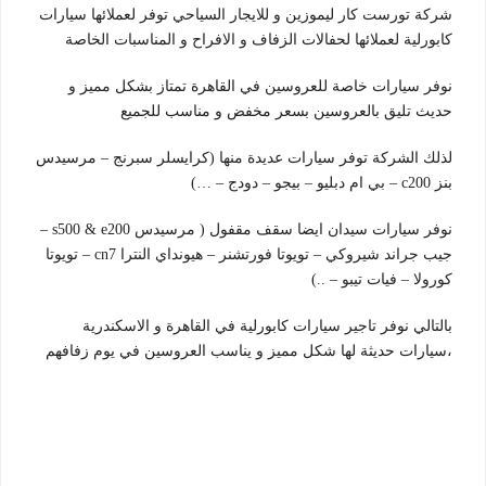
شركة تورست كار ليموزين و للايجار السياحي توفر لعملائها سيارات
كابورلية لعملائها لحفالات الزفاف و الافراح و المناسبات الخاصة
نوفر سيارات خاصة للعروسين في القاهرة تمتاز بشكل مميز و
حديث تليق بالعروسين بسعر مخفض و مناسب للجميع
لذلك الشركة توفر سيارات عديدة منها (كرايسلر سبرنج – مرسيدس
بنز c200 – بي ام دبليو – بيجو – دودج – …)
نوفر سيارات سيدان ايضا سقف مقفول ( مرسيدس s500 & e200 –
جيب جراند شيروكي – تويوتا فورتشنر – هيونداي النترا cn7 – تويوتا
كورولا – فيات تيبو – ..)
بالتالي نوفر تاجير سيارات كابورلية في القاهرة و الاسكندرية
،سيارات حديثة لها شكل مميز و يناسب العروسين في يوم زفافهم