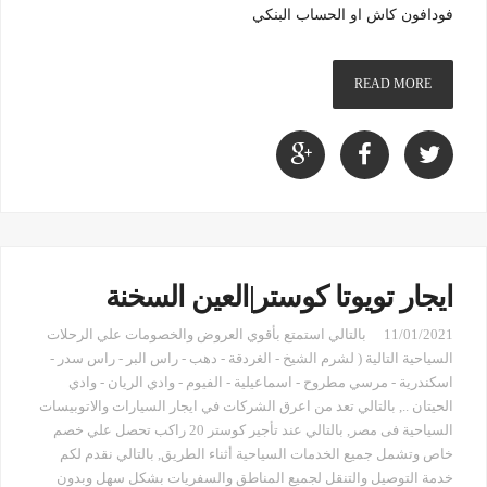
فودافون كاش او الحساب البنكي
READ MORE
ايجار تويوتا كوستر|العين السخنة
11/01/2021
بالتالي استمتع بأقوي العروض والخصومات علي الرحلات
السياحية التالية ( لشرم الشيخ - الغردقة - دهب - راس البر - راس سدر -
اسكندرية - مرسي مطروح - اسماعيلية - الفيوم - وادي الريان - وادي
الحيتان ..
,
بالتالي تعد من اعرق الشركات في ايجار السيارات والاتوبيسات
السياحية فى مصر
,
بالتالي عند تأجير كوستر 20 راكب تحصل علي خصم
خاص وتشمل جميع الخدمات السياحية أثناء الطريق
,
بالتالي نقدم لكم
خدمة التوصيل والتنقل لجميع المناطق والسفريات بشكل سهل وبدون