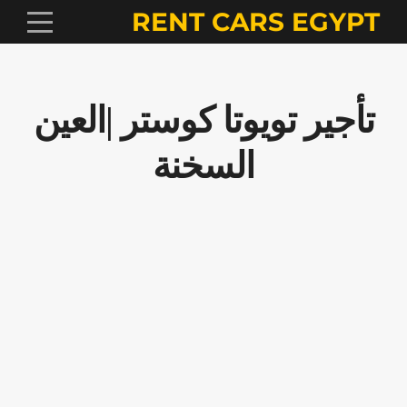
RENT CARS EGYPT
تأجير تويوتا كوستر |العين
السخنة