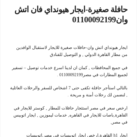
حافلة صغيرة-ايجار هيونداي فان اتش
وان01100092199
ايجار هيونداي اتش وان-حافلات صغيرة للايجار لاستقبال الوافدين
من مطار القاهرة الدولي , و التوصيل للفنادق
في جميع المحافظات , كمان ان لدينا اسرع خدمات توصيل – تسفير
لجميع المطارات في مصر01100092199 .
بالتالي استأجر حافلة تكفى حتى 7 اشخاص للسفر والرحلات العائلية
, لنضمن لك رحلات أمنة و مريحة .
ارخص سعر في مصر استئجار حافلات للمطار , كوستر للايجار في
القاهرة,باصات للايجار في القاهره, خدمات ليموزين , ايجار اتوبيس
في مصر,
ايجار h1 القاهرة,ارخص ايجار اتوبيسات في مصر,اتوبيسات