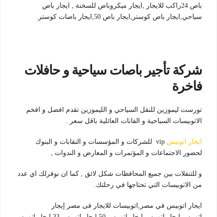
باص 24راكب للايجار ,ايجار ميكروباص للسخنة , ايجار باص
سياحي,ايجار باص كوستر,ايجار باص 50,ايجار باصات كوستر.
شركة تأجير باصات سياحية و حافلات
فاخرة
تورست ليموزين للنقل السياحي و الليموزين تقدم افضل و افخم
الاتوبيسات السياحية و الفانات العائلية باقل سعر .
ايجار اتوبيس
vip للشركات و المؤسسات و النقابات و البنوك
لحضور الاجتماعات و المؤتمرات و المعارض و الندوات ,
و للتنقلات بين جميع المحافظات شكل لائق , كما ان نوفرلك اي عدد
من الاتوبيسات التي تحتاجها في رحلتك.
ايجار اتوبيس في مصر,اتوبيسات للايجار فى مصر إيجار
اتوبيس,ايجار اتوبيس,ايجار اتوبيس 50,ايجار اتوبيس 33,ايجار اتوبيس