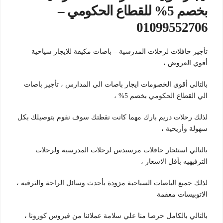
بخصم 5% للقطاع الحكومي –
01099552706
تأجير حافلات لرحلات المدرسية – باصات مكيفة للايجار سياحية
أقوي العروض ،
بالتالي أقوي الخصومات ايجار باصات الي المدارس ، تأجير باصات
الي القطاع الحكومي بخصم 5% ،
لذلك رحلات دريم بارك مهما كانت نقطتك سوف نقوم بتوصيلك بكل
سهولة وأريحية ،
بالتالي استئجار حافلات مرسيدس لرحلات المدرسيه ولرحلات
الترفيهيه بأقل الاسعار ،
لذلك جميع الباصات السياحية مزودة بأحدث وسائل الراحة والترفيه ،
الاتوبيسات معقمة
بالتالي بالكامل حرصا منا علي سلامة عملائنا من فيروس كورونا ،