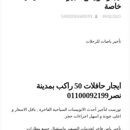
خاصة
SAYED BASIOUNY
09/02/2023
تأجير باصات للرحلات
ايجار حافلات 50 راكب بمدينة
نصر01100092199
تورست لتأجير أحدث الاتوبيسات السياحية الفاخرة , باقل الاسعار و
اعلى جودة و اسهل اجراءات حجز
تأجير باص فاخر لخدمات التسفير واستقبال جميع مطارات