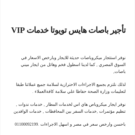
تأجير باصات هايس تويوتا خدمات VIP
نوفر استئجار ميكروباصات حديثة للايجار وبارخص الاسعار في
السوق المصري , كما لدينا اسطول فخم وهائل من ايجار ميني
باصات,
لذلك نلتزم بجميع الاجراءات الاحترازية لسلامة جميع عملائنا طبقا
لتعليمات وزارة الصحة حفاظا علي سلامة كافةالعملاء .
نوفر ايجار ميكروباص هاي اس لخدمات المطار , خدمات ندوات ,
تنظيم مؤتمرات ,خدمات السفر بين المحافظات , خدمات الوافدين
باحسن وارخص سعر في مصر و اسهل الاجراءات .01100092199