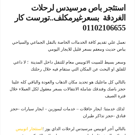
استئجر باص مرسيدس لرحلات
الغردقة بسعرغيرمكلف..تورست كار
01102106655
نعمل علي تقديم كافة الخدماات الخاصة بالنقل الجماعي والسياحي
بباص حديث ومعقم بسعر قليل للايجار اليومي
وسعر بسيط للمبيت الاتوبيس معام للتنقل داخل المدينة ؛ لا داعي
للقلق او البحث عن المكان التي ستقام فيه خلال رحلتك
بالتالي كل ماعليك هو تحديد مكان الذهاب والعودة والباقي كله علينا
حجز باصك وفندقك شاملة الانتقالات بسعر معقول لكل العملاء خلال
فترة الصيف
لذلك خدمتنا: ايجار حافلات – خدمات ليموزين – ايجار سيارات -حجز
فنادق -حجز تذاكر طيران
بالتالي أجر اتوبيس مرسيدس لرحلات الداي يوز ؛
استئجار اتوبيس