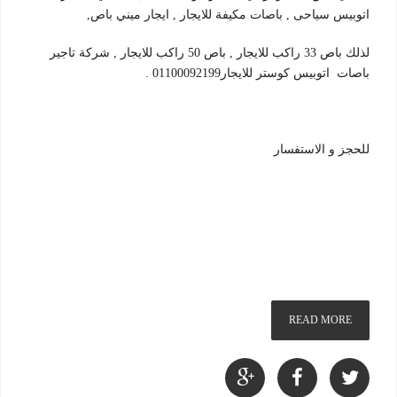
اتوبيس سياحى , باصات مكيفة للايجار , ايجار ميني باص,
لذلك باص 33 راكب للايجار , باص 50 راكب للايجار , شركة تاجير
باصات اتوبيس كوستر للايجار01100092199 .
للحجز و الاستفسار
READ MORE