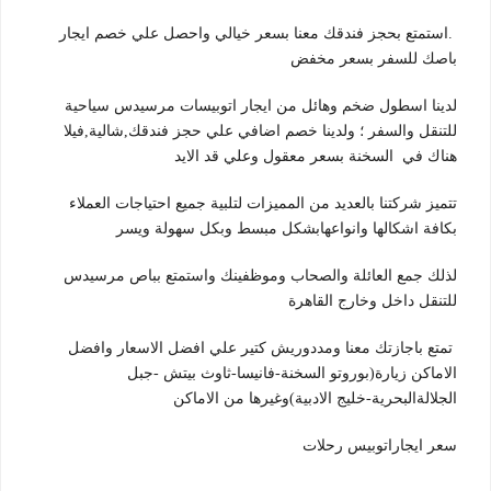
.استمتع بحجز فندقك معنا بسعر خيالي واحصل علي خصم ايجار
باصك للسفر بسعر مخفض
لدينا اسطول ضخم وهائل من ايجار اتوبيسات مرسيدس سياحية
للتنقل والسفر ؛ ولدينا خصم اضافي علي حجز فندقك,شالية,فيلا
هناك في السخنة بسعر معقول وعلي قد الايد
تتميز شركتنا بالعديد من المميزات لتلبية جميع احتياجات العملاء
بكافة اشكالها وانواعهابشكل مبسط وبكل سهولة ويسر
لذلك جمع العائلة والصحاب وموظفينك واستمتع بباص مرسيدس
للتنقل داخل وخارج القاهرة
تمتع باجازتك معنا ومددوريش كتير علي افضل الاسعار وافضل
الاماكن زيارة(بوروتو السخنة-فانيسا-ثاوث بيتش -جبل
الجلالةالبحرية-خليج الادبية)وغيرها من الاماكن
سعر ايجاراتوبيس رحلات