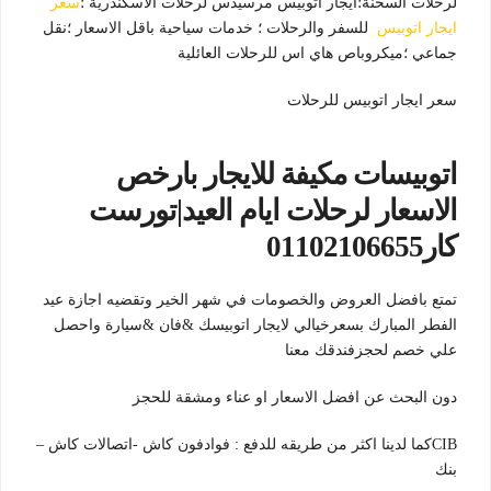
لرحلات السخنة؛ايجار اتوبيس مرسيدس لرحلات الاسكندرية ؛
سعر
ايجار اتوبيس
للسفر والرحلات ؛ خدمات سياحية باقل الاسعار ؛نقل
جماعي ؛ميكروباص هاي اس للرحلات العائلية
سعر ايجار اتوبيس للرحلات
اتوبيسات مكيفة للايجار بارخص
الاسعار لرحلات ايام العيد|تورست
كار01102106655
تمتع بافضل العروض والخصومات في شهر الخير وتقضيه اجازة عيد
الفطر المبارك بسعرخيالي لايجار اتوبيسك &فان &سيارة واحصل
علي خصم لحجزفندقك معنا
دون البحث عن افضل الاسعار او عناء ومشقة للحجز
CIBكما لدينا اكثر من طريقه للدفع : فوادفون كاش -اتصالات كاش –
بنك