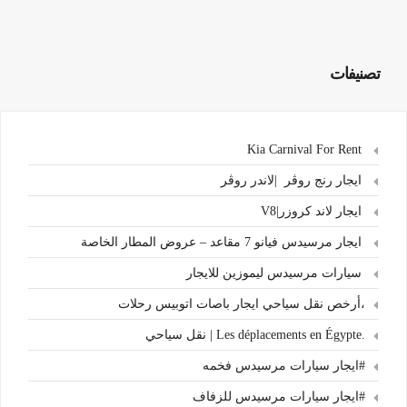
تصنيفات
Kia Carnival For Rent
ايجار رنج روڤر |لاندر روڤر
ايجار لاند كروزر|V8
ايجار مرسيدس فيانو 7 مقاعد – عروض المطار الخاصة
سيارات مرسيدس ليموزين للايجار
،أرخص نقل سياحي ايجار باصات اتوبيس رحلات
.Les déplacements en Égypte | نقل سياحي
#ايجار سيارات مرسيدس فخمه
#ايجار سيارات مرسيدس للزفاف