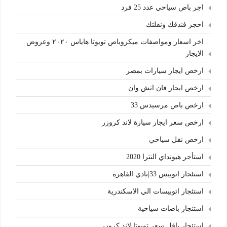
اجر باص سياحي عدد 25 فرد
احجز فندقك ونقلتك
اخر اسعار ومواصفات ميكروباص تويوتا هاياس ٢٠٢٠ وعروض
الايجار
ارخص ايجار سيارات بمصر
ارخص ايجار فان اتش وان
ارخص باص مرسيدس 33
ارخص سعر ايجار سيارة لاند كروزر
ارخص نقل سياحي
استأجر هيونداي النترا 2020
استئجار اتوبيس 33|نادي القاهرة
استئجار اتوبيسات الي الاسكندرية
استئجار باصات سياحية
استئجار باقل سعر تويوتا لاند كروزر