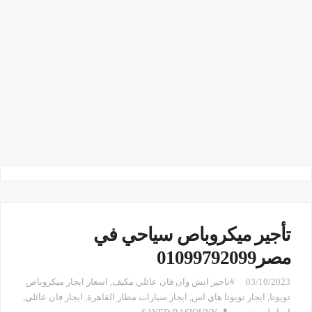
تأجير ميكروباص سياحي في
مصر01099792099
03/10/2023
#تاجير اتش وان فان عائلي مكيف
,
اسعار ايجار ميكروباص
تويوتا
,
ايجار تويوتا هاي اس
,
ايجار سيارات مطار القاهرة
,
ايجار فان عائلي
,