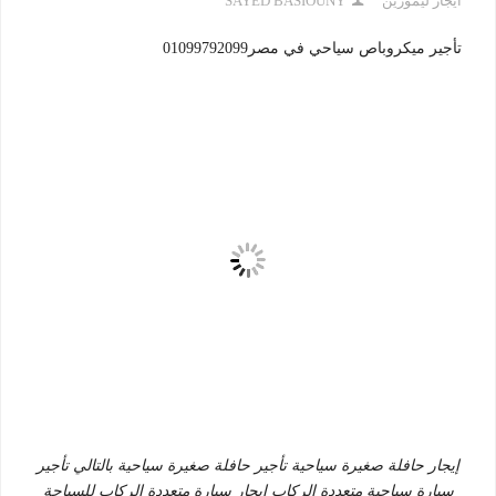
ايجار ليموزين
SAYED BASIOUNY
تأجير ميكروباص سياحي في مصر01099792099
إيجار حافلة صغيرة سياحية تأجير حافلة صغيرة سياحية بالتالي تأجير
سيارة سياحية متعددة الركاب إيجار سيارة متعددة الركاب للسياحة