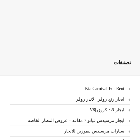
تصنيفات
Kia Carnival For Rent
ايجار رنج روڤر |لاندر روڤر
ايجار لاند كروزر|V8
ايجار مرسيدس فيانو 7 مقاعد – عروض المطار الخاصة
سيارات مرسيدس ليموزين للايجار