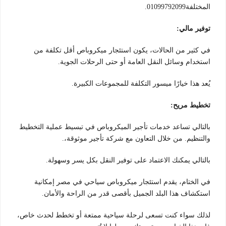
المختلفة01099792099.
توفير مالي:
في كثير من الحالات، يكون استئجار ميكروباص أقل تكلفة من
استخدام وسائل النقل العامة أو حتى الرحلات الجوية.
يُعد هذا خيارًا ميسور التكلفة للمجموعات الكبيرة.
تخطيط مريح:
بالتالي تساعد خدمات تأجير الميكروباص في تبسيط عملية التخطيط
والتنظيم. من خلال التعاون مع شركة تأجير موثوقة،.
بالتالي يمكنك الاعتماد على توفير النقل بكل يسر وسهولة.
في الختام، يقدم استئجار ميكروباص سياحي في مصر إمكانية
استكشاف هذا البلد الجميل بأقصى قدر من الراحة والأمان.
لذلك سواء كنت تسعى لرحلة سياحية ممتعة أو تخطط لحدث خاص،