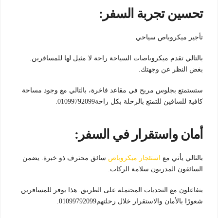
تحسين تجربة السفر:
تأجير ميكروباص سياحي
بالتالي تقدم ميكروباصات السياحة راحة لا مثيل لها للمسافرين.
بغض النظر عن وجهتك.
ستستمتع بجلوس مريح في مقاعد فاخرة، بالتالي مع وجود مساحة
كافية للساقين للتمتع بالرحلة بكل راحة01099792099.
أمان واستقرار في السفر:
بالتالي يأتي مع
استئجار ميكروباص
سائق محترف ذو خبرة. يضمن
السائقون المدربون سلامة الركاب.
يتفاعلون مع التحديات المحتملة على الطريق. هذا يوفر للمسافرين
شعورًا بالأمان والاستقرار خلال رحلتهم01099792099.