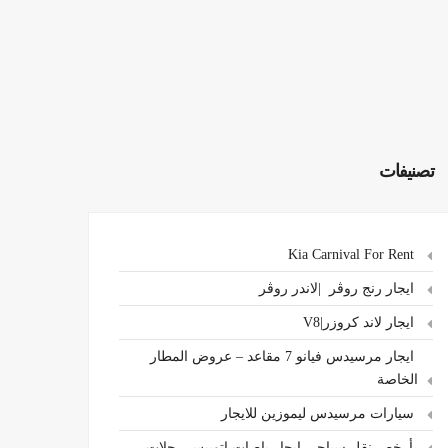
تصنيفات
Kia Carnival For Rent
ايجار رنج روڤر |لاندر روڤر
ايجار لاند كروزر|V8
ايجار مرسيدس فيانو 7 مقاعد – عروض المطار
الخاصة
سيارات مرسيدس ليموزين للايجار
،أرخص نقل سياحي ايجار باصات اتوبيس رحلات