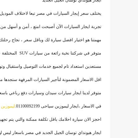
ايجار هيونداي توسان الجيل الجديد
يختلف سعر إيجار السيارات في مصر تبعا لاختلاف الموديل
تجربة ايجار السيارات الآن أصبحت امتع ، أمن و أسهل من
مهمتنا هو اختيار افضل سيارة لك وباقل سعر ، نجاح رحلتك ه
متوفر في شركتنا نخبة رائعة من سيارات SUV المختلفة ، التي لها عشاق وجماهيرية خاصة من بين الجمهور .
مستعدين استعداد تام لجميع خدمات التوصيل واستقبال وتوصي
اقل الاسعار المضمونة لتأجير السيارات المرفهة ستجدها متوفرة في 
متوفر لدينا ايجار سيارات سيدان وسيارات دفع رباعي باسعا
في الاسعار ،ايجار ليموزين سياحى 01100092199.
ليموزين د
احجز الان سيارة احلامك باقل تكلفة ممكنة والتي يتم تجهي
ايجار هيونداي توسان الجيل الجديد في مصر باسعار ليس لها