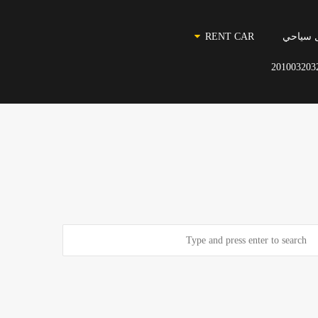
 سياحي
RENT CAR
201003203