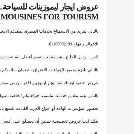
IMOUSINES FOR TOURISM
بالتالي لمزيد من الاستمتاع بخدماتنا المميزة، يمكنكم ال
الاعمال وافواج 01100092199.
العرب ودول الخليج الشقيقة,نحن نقدم أفضل السائقين ذوي 
بالتالي نلتزم بجميع الإجراءات الاحترازية لضمان سلامتكم
عروض خاصة ليومك عند ايجار ليموزين فاخر من تورست باص
بالتالي نهتم بتقديم خدمات تناسب احتياجاتكم الخاصة، سو
لحضور المؤتمرات الهامة أو أفواج العرب القادمة للتمتع ب
لذلك لدينا عروض تخصيصية تضمن أن تحصلوا على أفضل تجربة ممكنة