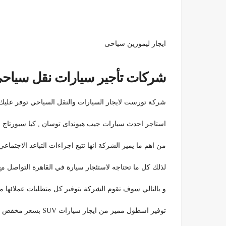
ايجار ليموزين سياحى
شركات تأجير سيارات نقل سياحى.
شركة تورست لايجار السيارات والنقل السياحي توفر عليك الكثير 
استاجر احدث سيارات جيب هيونداى توسان , كيا سبورتاج الجديدة بس
من اهم ما يميز الشركة انها تتبع اجراءات التباعد الاجتماع
لذلك كل ما تحتاجه لاستئجار سيارة في القاهرة التواصل م
و بالتالي سوف تقوم الشركة بتوفير كل متطلبات عملائها 
توفير اسطول مميز من ايجار سيارات SUV بسعر مخفض لفترة قصيرة،ايجار ليموزين سياحى .