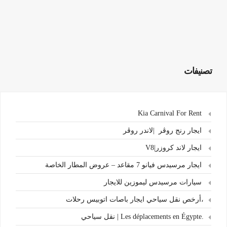
تصنيفات
Kia Carnival For Rent
ايجار رنج روڤر |لاندر روڤر
ايجار لاند كروزر|V8
ايجار مرسيدس فيانو 7 مقاعد – عروض المطار الخاصة
سيارات مرسيدس ليموزين للايجار
،أرخص نقل سياحي ايجار باصات اتوبيس رحلات
.Les déplacements en Égypte | نقل سياحي