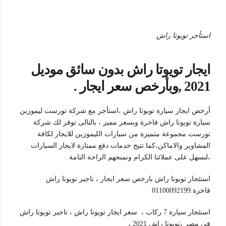
استأجر تويوتا راش
ايجار تويوتا راش بدون سائق موديل
2021 ,وبأرخص سعر ايجار .
أرخص ايجار سيارة تويوتا راش ،استأجر مع شركة تورست ليموزين
سيارة تويوتا راش فاخرة وبسعر مميز ، بالتالى توفر لك شركة
تورست مجموعة متميزة من سيارات الليموزين للايجار لكافة
المشاوير والاماكن،كما تتيح خدمات دفع ممتازة لايجار السيارات
،لنسهل على عملائنا الكرام ونمنحهم الراحة التامة .
استئجار تويوتا راش بارخص سعر ايجار ، تاجير تويوتا راش
فاخرة.01100092199
استئجار سيارة 7 ركاب ، سعر ايجار تويوتا راش ، تاجير تويوتا راش
في مصر ،تويوتا راش 2021 ،