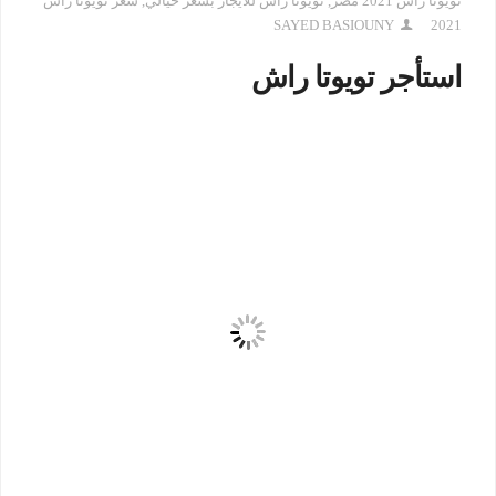
تويوتا راش 2021 مصر
,
تويوتا راش للايجار بسعر خيالي
,
سعر تويوتا راش
SAYED BASIOUNY
2021
استأجر تويوتا راش