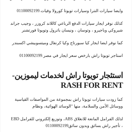
وايضا سيارات النترا وسيارات تويوتا كورولا وفيات.01100092199
كذلك نوفر ايجار سيارات الدفع الرباعي كاللاند كروزر ، وجيب جراند
شيروكي وباجيرو ، وتوسان ، ونيسان باترول وتويوتا فورتشنر
كما نوفر ايضا ايجار كيا سبورتاج وكيا كرنفال وميتسوبيشي اكسبندر
استاجر تويوتا راش بارخص سعر ايجار في مصر.01100092199
استئجار تويوتا راش لخدمات ليموزين-
RASH FOR RENT
كما زودت سيارات تويوتا راش بمجموعة من المواصفات القياسية
ووسائل الأمن والسلامة، منها “الوسائد الهوائية، ونظام
لذلك الفرامل المانعة للانغلاق ABS، وتوزيع إلكتروني للفرامل EBD
، تأجير راش بسائق وبدون سائق01100092199