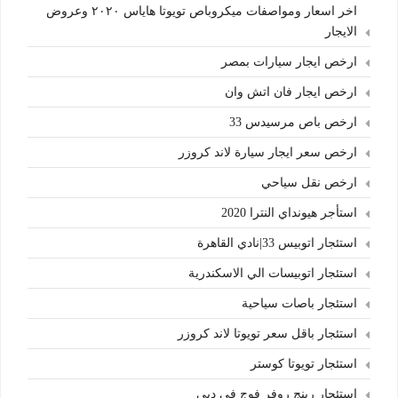
اخر اسعار ومواصفات ميكروباص تويوتا هاياس ٢٠٢٠ وعروض
الايجار
ارخص ايجار سيارات بمصر
ارخص ايجار فان اتش وان
ارخص باص مرسيدس 33
ارخص سعر ايجار سيارة لاند كروزر
ارخص نقل سياحي
استأجر هيونداي النترا 2020
استئجار اتوبيس 33|نادي القاهرة
استئجار اتوبيسات الي الاسكندرية
استئجار باصات سياحية
استئجار باقل سعر تويوتا لاند كروزر
استئجار تويوتا كوستر
استئجار رينج روفر فوج في دبي