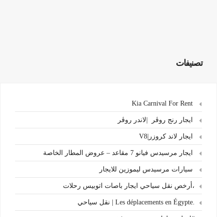
تصنيفات
Kia Carnival For Rent
ايجار رنج روڤر |لاندر روڤر
ايجار لاند كروزر|V8
ايجار مرسيدس فيانو 7 مقاعد – عروض المطار الخاصة
سيارات مرسيدس ليموزين للايجار
،أرخص نقل سياحي ايجار باصات اتوبيس رحلات
.Les déplacements en Égypte | نقل سياحي