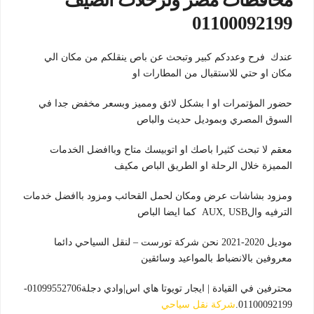
محافظات مصر ولرحلات الصيف
01100092199
عندك فرح وعددكم كبير وتبحث عن باص ينقلكم من مكان الي
مكان او حتي للاستقبال من المطارات او
حضور المؤتمرات او ا بشكل لائق ومميز وبسعر مخفض جدا في
السوق المصري وبموديل حديث والباص
معقم لا تبحث كثيرا باصك او اتوبيسك متاح وباافضل الخدمات
المميزة خلال الرحلة او الطريق الباص مكيف
ومزود بشاشات عرض ومكان لحمل القحائب ومزود باافضل خدمات
الترفيه والAUX, USB كما ايضا الباص
موديل 2020-2021 نحن شركة تورست – لنقل السياحي دائما
معروفين بالانضباط بالمواعيد وسائقين
محترفين في القيادة | ايجار تويوتا هاي اس|وادي دجلة01099552706-
01100092199.
شركة نقل سياحي