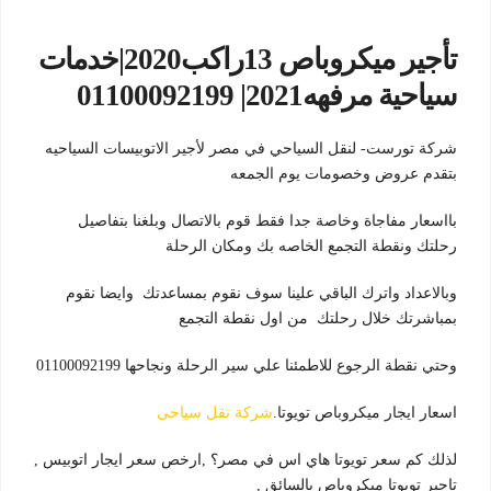
تأجير ميكروباص 13راكب2020|خدمات
سياحية مرفهه2021| 01100092199
شركة تورست- لنقل السياحي في مصر لأجير الاتوبيسات السياحيه
بتقدم عروض وخصومات يوم الجمعه
بااسعار مفاجاة وخاصة جدا فقط قوم بالاتصال وبلغنا بتفاصيل
رحلتك ونقطة التجمع الخاصه بك ومكان الرحلة
وبالاعداد واترك الباقي علينا سوف نقوم بمساعدتك وايضا نقوم
بمباشرتك خلال رحلتك من اول نقطة التجمع
وحتي نقطة الرجوع للاطمئنا علي سير الرحلة ونجاحها 01100092199
اسعار ايجار ميكروباص تويوتا.
شركة نقل سياحى
لذلك كم سعر تويوتا هاي اس في مصر؟ ,ارخص سعر ايجار اتوبيس ,
تاجير تويوتا ميكروباص بالسائق ,