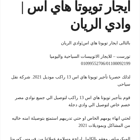
ايجار تويوتا هاي اس |
وادي الريان
بالتالى ايجار تويوتا هاي اس|وادي الريان
تورست – للايجار الاتوبيسات السياحية واليوميا
01099552706/01100092199
لذلك حصريا تأجير تويوتا هاي اس 13 راكب موديل 2021. شركة نقل
سياحى
قوم بتأجير تويوتا هاي اس 13 راكب لتوصيل الي جميع نوادي مصر
خصم خاص لتوصيل الي وادي دجلة
لحتي انهاء يومهم الخاص او حتي تدريبهم استمتع بتوصيلة امنه خاليه
من المشاكل وبموديلات 2021
الميكروباص معقم بالكامل لراحة وسلامة عملائنا من فيروس كورونا