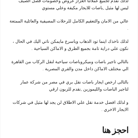
لذلك نقدم لجميع عملائنا العزاز عروض وخصومات فصل الصيف
ليس لها مثيل ,باصات للايجار مكيفة وعلي مستوي
عالي من الامان والتعقيم الكامل للرحلات المصيفية والعائلية الممتعة
.
لذلك ناخذك اينما تود الذهاب وباسرع مايمكن ناتي اليك في الحال ،
نكون علي دراية تامة بجميع الطرق و الاماكن السياحية .
بالتالي تاجير باصات وميكروباصات سياحية لنقل الركاب من القاهرة
الي مختلف الاماكن داخل مدن والقري المصرية .
بالتالى ارخص ايجار باصات نقل بري في مصر من شركة عمار
لتاجير الباصات والليموزين ,نقدم للزبون ارقي
و لذلك افضل خدمة نقل علي الاطلاق لن يجد لها مثيل في شركات
الايجار الاخري .
احجز هنا