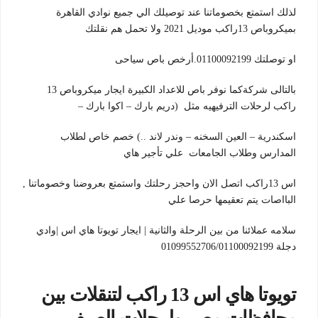
لذلك استمتع بخصوماتنا عند توصيلك الي جميع نوادي القاهرة
بميكروباص 13راكب موديل 2021 ولا تحمل هم نقلتك
او توصلتك 01100092199.أرخص باص سياحى
بالتالى شركةكما نوفر باص للاعداد الكبيرة ايجار ميكروباص 13
راكب لرحلات الترفيهيه مثل (دريم بارك – اكوا بارك –
اسكندرية – العين السخنه – وندر لاند ..) خصم خاص لطلاب
المدارس وطلاب الجامعات علي تأجير هاي
اس 13راكب اتصل الان واحجز رحلتك واستمتع بعروضنا وخصوماتنا ,
البااصات يتم تعقيمها حرصا علي
سلامه عملائنا من بين الرحلة والثانية | ايجار تويوتا هاي اس |وادي
دجلة 01099552706/01100092199
تويوتا هاي اس 13 راكب لتنقلات بين