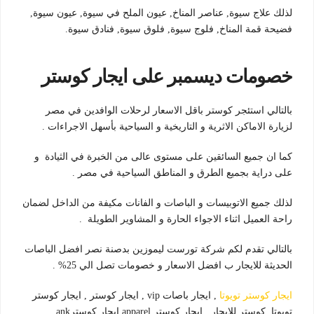
لذلك علاج سيوة, عناصر المناخ, عيون الملح في سيوة, عيون سيوة,
فضيحة قمة المناخ, فلوج سيوة, فلوق سيوة, فنادق سيوة.
خصومات ديسمبر على ايجار كوستر
بالتالي استئجر كوستر باقل الاسعار لرحلات الوافدين في مصر
لزيارة الاماكن الاثرية و التاريخية و السياحية بأسهل الاجراءات .
كما ان جميع السائقين على مستوى عالى من الخبرة في الثيادة و
على دراية بجميع الطرق و المناطق السياحية في مصر .
لذلك جميع الاتوبيسات و الباصات و الفانات مكيفة من الداخل لضمان
راحة العميل اثناء الاجواء الحارة و المشاوير الطويلة .
بالتالي تقدم لكم شركة تورست ليموزين بدصنة نصر افضل الباصات
الحديثة للايجار ب افضل الاسعار و خصومات تصل الي 25% .
ايجار كوستر تويوتا
, ايجار باصات vip , ايجار كوستر , ايجار كوستر
تويوتا ,كوستر للايجار , ايجار كوستر apparel,ايجار كوسترank .