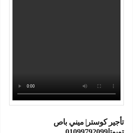
تأجير كوستر| ميني باص
تويوتا01099792099