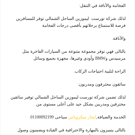
الفخامة والأناقة في التنقل:
لذلك شركة تورست ليموزين الساحل الشمالي توفر للمسافرين
فرصة للاستمتاع برحلاتهم بأقصى درجات الفخامة
والأناقة.
بالتالى فهي توفر مجموعة متنوعة من السيارات الفاخرة مثل
مرسيدس وBMW وأودي وغيرها، مجهزة بجميع وسائل
الراحة لتلبية احتياجات الركاب.
سائقون محترفون ومدربون:
لذلك تضمن شركة تورست ليموزين الساحل الشمالي توفير سائقين
محترفين ومدربين بشكل جيد على أعلى مستوى من
الخدمة والضيافة,
ايجار ميكروباص
سياحى 01100092199.
بالتالى يتميزون بالمهارة والاحترافية في القيادة ويضمنون وصول