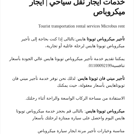
خدمات ايجار نقل سياحي | ايجار
ميكروباص
Tourist transportation rental services Microbus rent
تأجير ميكروباص تويوتا
هايس:بالتالى إذا كنت بحاجة إلى تأجير
ميكروباص تويوتا هايس لرحلة عائلية أو تجارية،
يمكننا تقديم خدمة تأجير ميكروباص تويوتا هايس عالي الجودة بأسعار
تنافسية01100092199.
تأجير ميني فان تويوتا هايس
: لذلك نحن نوفر خدمة تأجير ميني فان
تويوتاهايس بأسعار معقولة، حيث يمكنك
الاستفادة من مساحة الركاب الواسعة والراحة أثناء رحلتك.
ميكروباص تويوتا هايس
: بالتالى قم بحجز خدمة ميكروباص تويوتا
هايس اليوم واحصل على سيارة ممتازة لرحلتك بأسعار
مناسبة وخيارات تأجير مرنة.ايجار سيارة ميكروباص