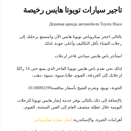
تاجير سيارات تويوتا هايس رخيصة
Дешевая аренда автомобиля Toyota Hiace
بالتالى احجز ميكروباص تويوتا هايس الآن واستمتع برحلتك إلى
رحلات الشتاء بأقل التكاليف وأعلى جودة ،لذلك
استأجر باص هايس سياحي فاخر لرحلات
لذلك نحن نقدم باص هايس تويوتا الفاخر الذي يسع حتى 14 راكبًا
لرحلاتك إلى الغردقة، الفيوم، طابا،سيوة ،سيوة ،دهب،
الجونة، نويبع، وشرم الشيخ بأسعار منافسة01100092199.
بالإضافة إلى ذلك،بالتالى نوفر خدمة إيجار هايس تويوتا للرحلات
اليومية خلال عطلة منتصف العام إلى العين السخنة، الفيوم،
أهرامات الجيزة، والإسكندرية.
ايجار سيارة ميكروباص