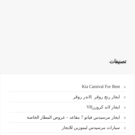
تصنيفات
Kia Carnival For Rent
ايجار رنج روڤر |لاندر روڤر
ايجار لاند كروزر|V8
ايجار مرسيدس فيانو 7 مقاعد – عروض المطار الخاصة
سيارات مرسيدس ليموزين للايجار