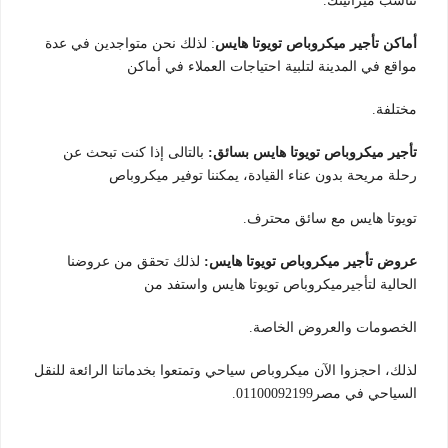
تناسب ميزانيتك.
أماكن تأجير ميكروباص تويوتا هايس
: لذلك نحن متواجدين في عدة
مواقع في المدينة لتلبية احتياجات العملاء في أماكن
مختلفة.
تأجير ميكروباص تويوتا هايس بسائق:
بالتالى إذا كنت تبحث عن
رحلة مريحة بدون عناء القيادة، يمكننا توفير ميكروباص
تويوتا هايس مع سائق محترف.
عروض تأجير ميكروباص تويوتا هايس:
لذلك تحقق من عروضنا
الحالية لتأجيرميكروباص تويوتا هايس واستفد من
الخصومات والعروض الخاصة.
لذلك، احجزوا الآن ميكروباص سياحي وتمتعوا بخدماتنا الرائعة للنقل
السياحي في مصر01100092199.