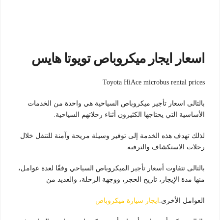
اسعار ايجار ميكروباص تويوتا هايس
Toyota HiAce microbus rental prices
بالتالى اسعار تأجير ميكروباص السياحية هي واحدة من الخدمات
الأساسية التي يحتاجها الكثيرون أثناء رحلاتهم السياحية.
لذلك تهدف هذه الخدمة إلى توفير وسيلة مريحة وآمنة للتنقل خلال
رحلات الاستكشاف والترفيه.
بالتالى تتفاوت أسعار تأجير الميكروباص السياحي وفقًا لعدة عوامل،
منها مدة الإيجار، تاريخ الحجز، ووجهة الرحلة، والعديد من
العوامل الأخرى.
ايجار سيارة ميكروباص