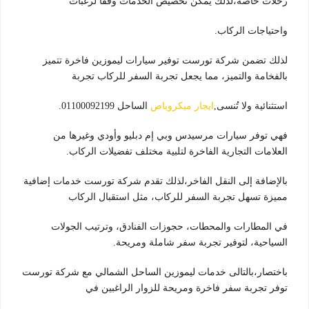
رحلات خاصة،لذلك يمكن تخصيص الخدمات وفقًا لرغبات
واحتياجات الركاب.
لذلك تضمن شركة تورست توفير سيارات ليموزين فاخرة تتميز
بالفخامة والتميز، مما يجعل تجربة السفر للركاب تجربة
استثنائية ولا تُنسى,
ايجار ميكروباص
الساحل 01100092199.
فهي توفر سيارات مرسيدس وبي إم دبليو وأودي وغيرها من
العلامات التجارية الفاخرة لتلبية مختلف تفضيلات الركاب.
بالإضافة إلى النقل الفاخر،لذلك تقدم شركة تورست خدمات إضافية
مميزة تسهل تجربة السفر للركاب، مثل استقبال الركاب
في المطارات والمحطات، حجوزات الفنادق، وترتيب الجولات
السياحية، لتوفير تجربة سفر شاملة ومريحة.
باختصار،بالتالى خدمات ليموزين الساحل الشمالي مع شركة تورست
توفر تجربة سفر فاخرة ومريحة للزوار الراغبين في