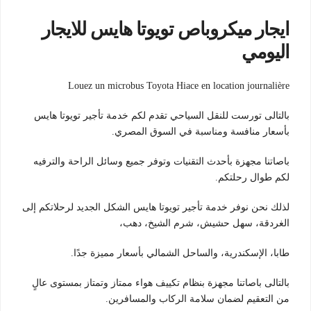
ايجار ميكروباص تويوتا هايس للايجار
اليومي
Louez un microbus Toyota Hiace en location journalière
بالتالى تورست للنقل السياحي تقدم لكم خدمة تأجير تويوتا هايس
بأسعار منافسة ومناسبة في السوق المصري.
باصاتنا مجهزة بأحدث التقنيات وتوفر جميع وسائل الراحة والترفيه
لكم طوال رحلتكم.
لذلك نحن نوفر خدمة تأجير تويوتا هايس الشكل الجديد لرحلاتكم إلى
الغردقة، سهل حشيش، شرم الشيخ، دهب،
طابا، الإسكندرية، والساحل الشمالي بأسعار مميزة جدًا.
بالتالى باصاتنا مجهزة بنظام تكييف هواء ممتاز وتمتاز بمستوى عالٍ
من التعقيم لضمان سلامة الركاب والمسافرين.