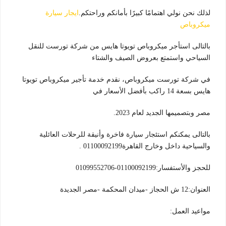
لذلك نحن نولي اهتمامًا كبيرًا بأمانكم وراحتكم.
ايجار سيارة
ميكروباص
بالتالى استأجر ميكروباص تويوتا هايس من شركة تورست للنقل
السياحي واستمتع بعروض الصيف والشتاء
في شركة تورست ميكروباص، نقدم خدمة تأجير ميكروباص تويوتا
هايس بسعة 14 راكب بأفضل الأسعار في
مصر وبتصميمها الجديد لعام 2023.
بالتالى يمكنكم استئجار سيارة فاخرة وأنيقة للرحلات العائلية
والسياحية داخل وخارج القاهرة01100092199 .
للحجز والأستفسار:01100092199-01099552706
العنوان:12 ش الحجاز -ميدان المحكمة -مصر الجديدة
مواعيد العمل: