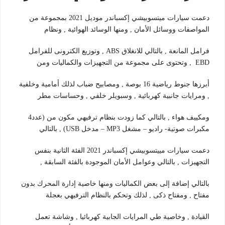
دعمت سيارات ميتسوبيشي إكسباندر موديل 2021 بمجموعة من
المواصفات ووسائل الأمان , ومنها الوسائد الهوائية , ونظام
فرامل المانعة , بالتالي للانغلاق ABS , وتوزيع الكترونى للفرامل
EBD , وتحتوى على مجموعة من التجهيزات والكماليات ومن
أبرزها جنوط رياضية 16 بوصة , ومصابيح ضباب لذلك أمامية وخلفية
, ومرايات جانبية كهربائية , وسبويلر خلفي , وحساسات مطر
ومكييف هواء , بالتالي كما زودت بنظام ترفيهي مكون من (عدد4
مكبرات صوتية- راديو – مشغل MP3 – مدخل USB) , بالتالي
دعمت سيارات مييتسوبيشي إكسباندر 2021 الفئة الثانية بنفس
التجهيزات , بالتالي وعوامل الأمان الموجودة بالفئة السابقة ,
بالتالي إضافة إلى بعض الكماليات ومنها خاصية إدارة المحرك بدون
مفتاح , ومفتاح ذكى , لذلك وتحكم بالنظام الترفيهي بعجلة
القيادة , وخاصية طي المرايات الجابية كهربائيا , وشاشة تعمل