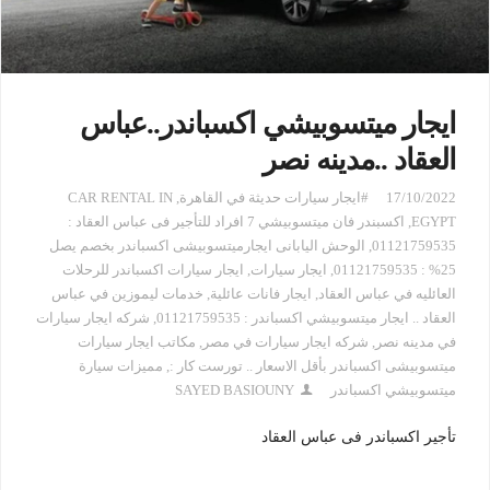
ايجار ميتسوبيشي اكسباندر..عباس
العقاد ..مدينه نصر
17/10/2022
#ايجار سيارات حديثة في القاهرة
,
CAR RENTAL IN
EGYPT
,
اكسبندر فان ميتسوبيشي 7 افراد للتأجير فى عباس العقاد :
01121759535
,
الوحش اليابانى ايجارميتسوبيشى اكسباندر بخصم يصل
25% : 01121759535
,
ايجار سيارات
,
ايجار سيارات اكسباندر للرحلات
العائليه في عباس العقاد
,
ايجار فانات عائلية
,
خدمات ليموزين في عباس
العقاد .. ايجار ميتسوبيشي اكسباندر : 01121759535
,
شركه ايجار سيارات
في مدينه نصر
,
شركه ايجار سيارات في مصر
,
مكاتب ايجار سيارات
ميتسوبيشى اكسباندر بأقل الاسعار .. تورست كار :
,
مميزات سيارة
ميتسوبيشي اكسباندر
SAYED BASIOUNY
تأجير اكسباندر فى عباس العقاد