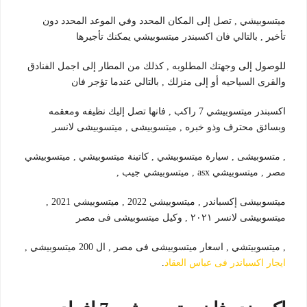
ميتسوبيشي , تصل إلى المكان المحدد وفي الموعد المحدد دون
تأخير , بالتالي فان اكسبندر ميتسوبيشي يمكنك تأجيرها
للوصول إلى وجهتك المطلوبه , كذلك من المطار إلى اجمل الفنادق
والقرى السياحيه أو إلى منزلك , بالتالي عندما تؤجر فان
اكسبندر ميتسوبيشي 7 راكب , فانها تصل إليك نظيفه ومعقمه
وبسائق محترف وذو خبره , ميتسوبيشى , ميتسوبيشى لانسر
, متسوبيشى , سيارة ميتسوبيشي , كاتينة ميتسوبيشي , ميتسوبيشي
مصر , ميتسوبيشي asx , ميتسوبيشي جيب ,
ميتسوبيشى إكسباندر , ميتسوبيشي 2022 , ميتسوبيشي 2021 ,
ميتسوبيشى لانسر ٢٠٢١ , وكيل ميتسوبيشى فى مصر
, ميتسوبيتشي , اسعار ميتسوبيشى فى مصر , ال 200 ميتسوبيشي ,
ايجار اكسباندر فى عباس العقاد
.