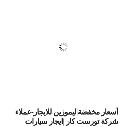
أسعار مخفضة|ليموزين للايجار-عملاء
شركة تورست كار |ايجار سيارات