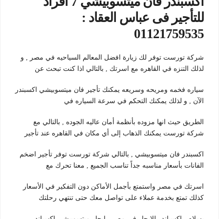
اكسبندر فان ميتسوبيشي 7 افراد
للتأجير فى عباس العقاد :
01121759535
شركة تورست توفر لك زيارة افضل المعالم السياحيه في مصر , و
لذلك التنزه في القاهره مع اسرتك , بالتالي اذا كنت تبحث عن
سياره فخمه ومريحه وسريعه يمكنك تأجير فان ميتسوبيشي اكسبندر
الآن , و لذلك يمكنك التحكم في سرعة السياره في
الطريق حيث انها مزوده بأنظمة أمان عاليه الجوده , بالتالي مع
شركة تورست يمكنك الذهاب إلى أي مكان في القاهره عند تأجير
اكسبندر فان ميتسوبيشي , بالتالي شركة تورست توفر تأجير اضخم
الفانات بأسعار مناسبه جداً تناسب الجميع , معنا تحرك مع
اسرتك في مصر واستمتع بأجمل الأماكن دون التفكير في الأسعار
كذلك تمتع بخدمة عملاء على تواصل معك حتى تنتهي رحلتك
بسلام , اكسباندر للايجار فى مصر , ايجار ميتسوبيشى اكسباندر