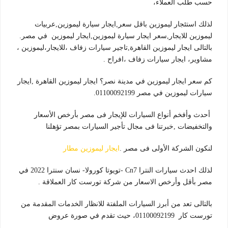
حسب طلب العملاء،
لذلك استئجار ليموزين باقل سعر,
ايجار سيارة ليموزين,عربيات
ليموزين للايجار,سعر ايجار سيارة ليموزين,ايجار ليموزين في مصر.
بالتالى ايجار ليموزين القاهرة,تاجير سيارات زفاف ،للايجار،ليموزين ،
مشاوير، ايجار
سيارات زفاف ،افراح .
كم سعر ايجار ليموزين في مدينة نصر؟ ايجار ليموزين القاهرة ,ايجار
سيارات ليموزين في مصر 01100092199.
أحدث وأفخم أنواع السيارات للإيجار فى مصر بأرخص الأسعار
والتخفيضات ,خبرتنا فى مجال تأجير السيارات بمصر تؤهلنا
لنكون الشركة الأولى فى مصر .
ايجار ليموزين مطار
لذلك احدث سيارات النترا Cn7 -تويوتا كورولا- نسان سنترا 2022 في
مصر بأقل وأرخص الاسعار من شركة تورست كار العملاقة .
بالتالى تعد من أبرز السيارات الملفتة للانظار الخدمات المقدمة من
تورست كار 01100092199، حيث تقدم في صورة عروض