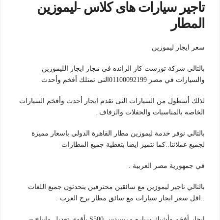
تاجير سيارات هاى كلاس -ليموزين
المطار
سعر ايجار ليموزين
بالتالي شركة تورست كار الرائده في مجار ايجار الليموزين
والسيارات في مصر 01100092199التى تمتلك أفخم وأحدث
لذلك أسطول من السيارات التى تقدم ايجار أحدث وأفخم السيارات
الخاصه بالمناسبات والحفلات والزفاف .
بالتالي نوفر خدمة ليموزين مطار القاهرة الدولي باسعار مميزة
لجميع عملائنا..كما نتميز ايضا بتغطية جميع المطارات
في جمهورية مصر العربية .
بالتالي تاجير ليموزين مع سائقين محترفين يتحدثون جميع اللغات
..اقل سعر ايجار سيارات مع سائق مطار برج العرب .
ايجار أفخم وأشيك سياره مرسيدس S500 بأقوى تعديل مايباخ –