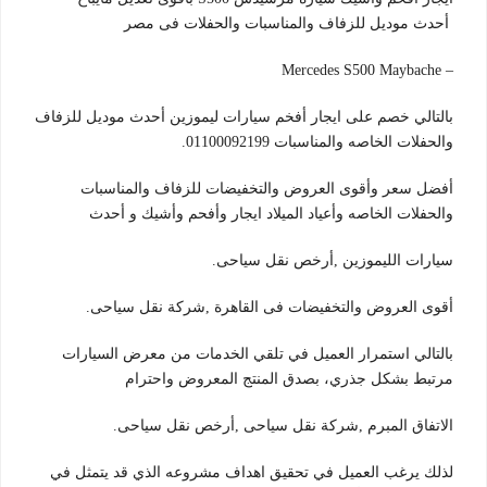
أحدث موديل للزفاف والمناسبات والحفلات فى مصر
– Mercedes S500 Maybache
بالتالي خصم على ايجار أفخم سيارات ليموزين أحدث موديل للزفاف
والحفلات الخاصه والمناسبات 01100092199.
أفضل سعر وأقوى العروض والتخفيضات للزفاف والمناسبات
والحفلات الخاصه وأعياد الميلاد ايجار وأفحم وأشيك و أحدث
سيارات الليموزين ,أرخص نقل سياحى.
أقوى العروض والتخفيضات فى القاهرة ,شركة نقل سياحى.
بالتالي استمرار العميل في تلقي الخدمات من معرض السيارات
مرتبط بشكل جذري، بصدق المنتج المعروض واحترام
الاتفاق المبرم ,شركة نقل سياحى ,أرخص نقل سياحى.
لذلك يرغب العميل في تحقيق اهداف مشروعه الذي قد يتمثل في