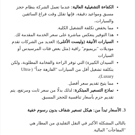
الكفاءة التشغيلية العالية:
عندما تعمل الشركة بنظام حجز
مسبق ومواعيد دقيقة، فإنها تقلل وقت فراغ السائقين
والسيارات،
مما يخفض تكلفة التشغيل الكلية.
هذا التوفير ينعكس مباشرة على سعر الخدمة المقدمة لك.
السيارات الأنيقة (وليست الأغلى):
العديد من الشركات تقدم
موديلات “بريميوم” راقية (مثل بعض فئات المرسيدس أو
السيارات
السيدان الكبيرة) التي توفر الراحة والفخامة المطلوبة، ولكن
بتكلفة تشغيل أقل من السيارات “الفارهة جداً” (Ultra-
Luxury)،
مما يتيح تقديم سعر أفضل.
نماذج التسعير المبتكرة:
لذلك بدلًا من سعر ثابت ومرتفع، يتم
تقديم حزم بأسعار تنافسية للحجز المسبق.
3. الأسعار تبدأ من: هيكل تسعير شفاف بدون رسوم خفية
بالتالى المشكلة الأكبر في النقل التقليدي من المطار هي
“المفاجآت” المالية.