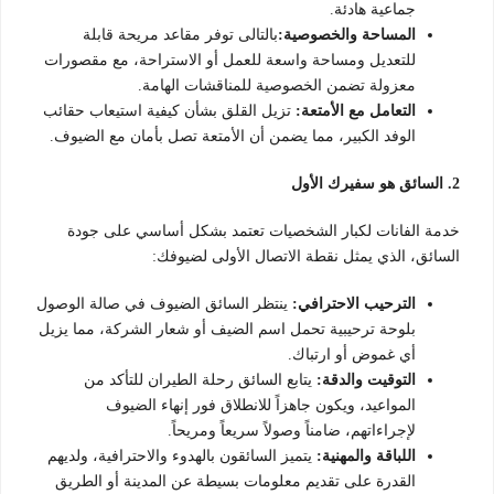
جماعية هادئة.
المساحة والخصوصية:
بالتالى توفر مقاعد مريحة قابلة
للتعديل ومساحة واسعة للعمل أو الاستراحة، مع مقصورات
معزولة تضمن الخصوصية للمناقشات الهامة.
التعامل مع الأمتعة:
تزيل القلق بشأن كيفية استيعاب حقائب
الوفد الكبير، مما يضمن أن الأمتعة تصل بأمان مع الضيوف.
2. السائق هو سفيرك الأول
خدمة الفانات لكبار الشخصيات تعتمد بشكل أساسي على جودة
السائق، الذي يمثل نقطة الاتصال الأولى لضيوفك:
الترحيب الاحترافي:
ينتظر السائق الضيوف في صالة الوصول
بلوحة ترحيبية تحمل اسم الضيف أو شعار الشركة، مما يزيل
أي غموض أو ارتباك.
التوقيت والدقة:
يتابع السائق رحلة الطيران للتأكد من
المواعيد، ويكون جاهزاً للانطلاق فور إنهاء الضيوف
لإجراءاتهم، ضامناً وصولاً سريعاً ومريحاً.
اللباقة والمهنية:
يتميز السائقون بالهدوء والاحترافية، ولديهم
القدرة على تقديم معلومات بسيطة عن المدينة أو الطريق