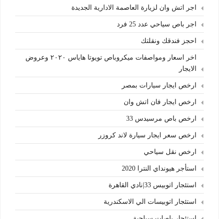
اجر اتش وان لزيارة العاصمة الادارية الجديدة
اجر باص سياحي عدد 25 فرد
احجز فندقك ونقلتك
اخر اسعار ومواصفات ميكروباص تويوتا هاياس ٢٠٢٠ وعروض
الايجار
ارخص ايجار سيارات بمصر
ارخص ايجار فان اتش وان
ارخص باص مرسيدس 33
ارخص سعر ايجار سيارة لاند كروزر
ارخص نقل سياحي
استأجر هيونداي النترا 2020
استئجار اتوبيس 33|نادي القاهرة
استئجار اتوبيسات الي الاسكندرية
استئجار باصات سياحية