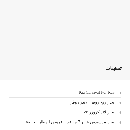
تصنيفات
Kia Carnival For Rent
ايجار رنج روڤر |لاندر روڤر
ايجار لاند كروزر|V8
ايجار مرسيدس فيانو 7 مقاعد – عروض المطار الخاصة