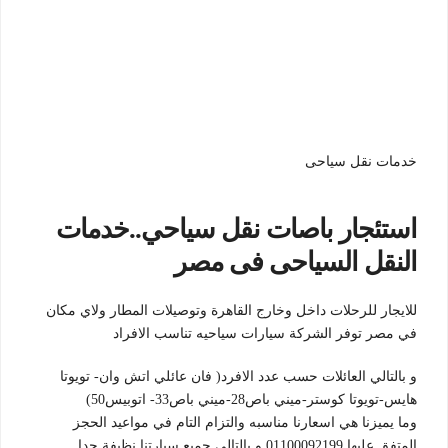
خدمات نقل سياحى
استئجار باصات نقل سياحي..خدمات
النقل السياحى فى مصر
للايجار للرحلات داخل وخارج القاهرة وتوصيلات المطار ولاي مكان
في مصر توفر الشركة سيارات سياحيه تناسب الافراد
و بالتالي العائلات حسب عدد الافرد( فان عائلي اتش وان- تويوتا
هايس-تويوتا كوستر-ميني باص28-ميني باص33- اتوبيس50)
وما يميزنا هي اسعارنا مناسبه والتزام التام في مواعيد الحجز
المتفق عليها,01100092199,و بالتالي جميع سيارتنا نظيفة جدا