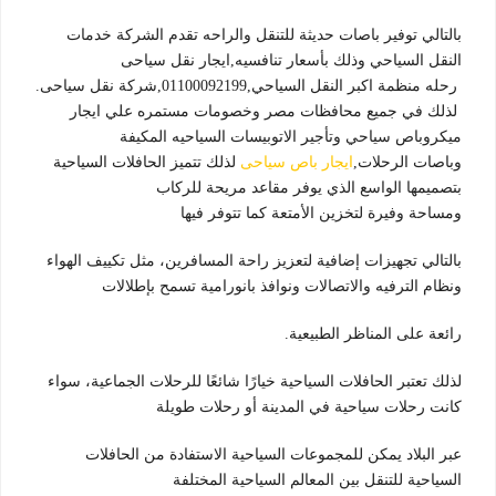
بالتالي توفير باصات حديثة للتنقل والراحه تقدم الشركة خدمات
النقل السياحي وذلك بأسعار تنافسيه,ايجار نقل سياحى
رحله منظمة اكبر النقل السياحي,01100092199,شركة نقل سياحى.
لذلك في جميع محافظات مصر وخصومات مستمره علي ايجار
ميكروباص سياحي وتأجير الاتوبيسات السياحيه المكيفة
وباصات الرحلات,
ايجار باص سياحى
لذلك تتميز الحافلات السياحية
بتصميمها الواسع الذي يوفر مقاعد مريحة للركاب
ومساحة وفيرة لتخزين الأمتعة كما تتوفر فيها
بالتالي تجهيزات إضافية لتعزيز راحة المسافرين، مثل تكييف الهواء
ونظام الترفيه والاتصالات ونوافذ بانورامية تسمح بإطلالات
رائعة على المناظر الطبيعية.
لذلك تعتبر الحافلات السياحية خيارًا شائعًا للرحلات الجماعية، سواء
كانت رحلات سياحية في المدينة أو رحلات طويلة
عبر البلاد يمكن للمجموعات السياحية الاستفادة من الحافلات
السياحية للتنقل بين المعالم السياحية المختلفة