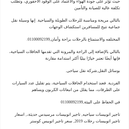
حيث تؤثر على جودة الهواء والاعتماد على الوقود الأحفوري، وتطلب
تكلفة عالية للصيانة والتأمين
بالتالي مريحة ومناسبة للرحلات الطويلة والسياحية. إنها وسيلة نقل
جماعية تتيح للمسافرين استكشاف الوجهات
المختلفه والاستمتاع بالرحلات براحة وأمان,01100092199.
بالتالي بالإضافة إلى الراحة والمرونة التي تقدمها الحافلات السياحية،
فإنها أيضًا تعتبر خيارًا بيئيًا أكثر استدامة مقارنة
بوسائل النقل,شركة نقل سياحى.
الفردية. فعند استخدام الحافلات السياحية، يتم تقليل عدد السيارات
على الطرقات، مما يقلل من انبعاثات الكربون ويساهم
في الحفاظ على البيئة,01100092199
تاجير اتوبيسات سياحيه, تاجير اتوبيسات مرسيدس حديثة،, اسعار
تاجير اتوبيسات رحلات 2019, سعر تاجير اتوبيس كوستر