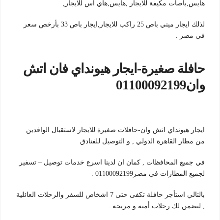
هايس,باصات مكيفة للايجار ,هايس,هاي اس للايجار,
لذلك ايجار ميني باص 25 راكب للايجار,ايجار باص 33 بأرخص سعر
في مصر .
حافلة صغيرة-ايجار هيونداي فان اتش
وان01100092199
ايجار هيونداي اتش وان-حافلات صغيرة للايجار لاستقبال الوافدين
من مطار القاهرة الدولي , و التوصيل للفنادق
في جميع المحافظات , كمان ان لدينا اسرع خدمات توصيل – تسفير
لجميع المطارات في مصر01100092199 .
بالتالي استأجر حافلة تكفى حتى 7 اشخاص للسفر والرحلات العائلية
, لنضمن لك رحلات أمنة و مريحة .