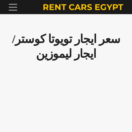
RENT CARS EGYPT
سعر ايجار تويوتا كوستر/
ايجار ليموزين