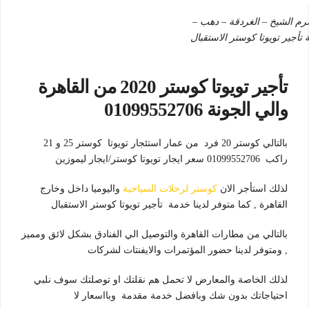
شرم الشيخ – الغردقة – دهب –
 تأجير تويوتا كوستر الاستقبال
تأجير تويوتا كوستر 2020 من القاهرة
والي الجونة 01099552706
بالتالي كوستر 20 فرد من عمار استئجار تويوتا كوستر 25 و 21
راكب 01099552706 سعر ايجار تويوتا كوستر/ايجار ليموزين
لذلك استأجر الان
كوستر لرحلات السياحية
واليوميا داخل وخارج
القاهرة , كما متوفر لدينا خدمة تأجير تويوتا كوستر الاستقبال
بالتالي من مطارات القاهرة والتوصيل الي الفنادق بشكل لائق ومميز
, ومتوفر لدينا حضور المؤتمرات والايفنتات لشركات
لذلك الخاصة والمعارض لا تحمل هم نقلتك او توصلتك سوف نلبي
احتياجاتك بدون شك وبافضل خدمة مقدمة وبااسعار لا