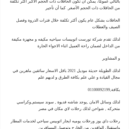
بالتالي عمومًا، يمكن أن تكون الحافلات ذات الحجم الأكبر أكثر تكلفة
من الحافلات ذات الحجم الأصغر. كما أن تأجير
الحافلات بشكل عام يكون أكثر تكلفة خلال فترات الذروة وفصل
الصيف والعطلات
لذلك تقدم شركة تورست اتوبيسات سياحيه مكيفه و مجهزة مكيفة
من الداخل لضمان راحة العميل اثناء الاجواء الحارة
و المشاوير
لذلك الطويلة حديثة موديل 2021 باقل الاسعار سائقين ماهرين في
مجال القيادة و علي علم بكافة الطرق و لديهم علم
بكافة,01100092199
لذلك وسائل الامان ,يوجد شاشه فديوة , سوند سيستم,وكراسي
متحركه , شواحن لذلك رحلات لاي مكان في مصر
رحلات داي يوز ورحلات يوميه ايجار اتوبيس سياحي لخدمات المطار
واستقبال الوافدين من الخارج وتوصيل المسافرين