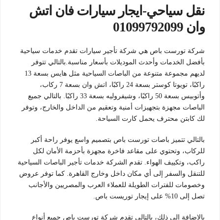
نقل سياحي-ايجار سيارات فان اتش
وان 01099792099
شركة تورست باص هي شركة تأجير سيارات تقدم خدمات سياحية
بأفضل الخدمات وأحدث الموديلات بأسعار مناسبة.بالتالي تتوفر
لديهم مجموعة متنوعة من الباصات السياحية مثل هايس بسعة 13
راكبًا، تويوتا كوستر بسعة 24 راكبًا، اتش وان بسعة 7 ركاب،
وأتوبيس بسعة 50 راكبًا، وشيفروليه بسعة 33 راكبًا. بالتالي جميع
الباصات مجهزة بتجهيزات أمنية وتعقيم من الداخل والخارج، وتوفر
لك كابتن محترف يحمل كارت السياحة.
بالتالي تتميز باصات تورست باص بتصميم واسع يوفر راحة أكبر
للركاب، وتحتوي على مقاعد فاخرة مجهزة بأحزمة الأمان لكل
راكب، وتكييف الهواء. تقدم الشركة خدمات تأجير الباصات السياحية
للتنقل والسفر إلى أي مكان داخل وخارج القاهرة. كما توفر عروض
وخصومات للفترات الطويلة للعملاء العرب والمصريين والأجانب
تصل إلى 10% على إيجار توريست باص.
بالإضافة إلى ذلك، بالتالي تقدم شركة تورست باص جميع أنواع