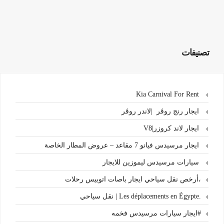
تصنيفات
Kia Carnival For Rent
ايجار رنج روڤر |لاندر روڤر
ايجار لاند كروزر|V8
ايجار مرسيدس فيانو 7 مقاعد – عروض المطار الخاصة
سيارات مرسيدس ليموزين للايجار
،أرخص نقل سياحي ايجار باصات اتوبيس رحلات
.Les déplacements en Égypte | نقل سياحي
#ايجار سيارات مرسيدس فخمه