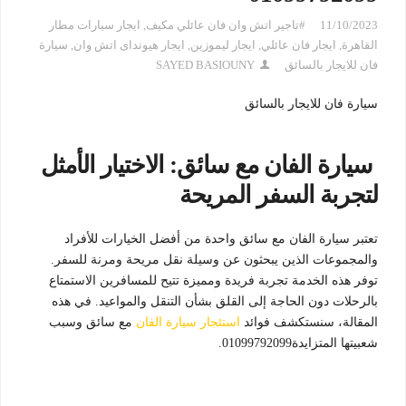
11/10/2023
#تاجير اتش وان فان عائلي مكيف
,
ايجار سيارات مطار
القاهرة
,
ايجار فان عائلي
,
ايجار ليموزين
,
ايجار هيونداى اتش وان
,
سيارة
فان للايجار بالسائق
SAYED BASIOUNY
سيارة فان للايجار بالسائق
سيارة الفان مع سائق: الاختيار الأمثل
لتجربة السفر المريحة
تعتبر سيارة الفان مع سائق واحدة من أفضل الخيارات للأفراد
والمجموعات الذين يبحثون عن وسيلة نقل مريحة ومرنة للسفر.
توفر هذه الخدمة تجربة فريدة ومميزة تتيح للمسافرين الاستمتاع
بالرحلات دون الحاجة إلى القلق بشأن التنقل والمواعيد. في هذه
المقالة، سنستكشف فوائد
استئجار سيارة الفان
مع سائق وسبب
شعبيتها المتزايدة01099792099.