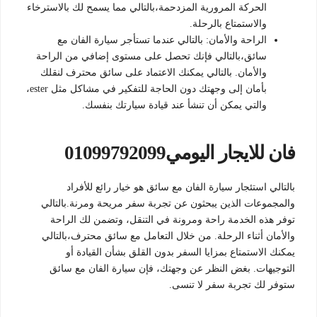
الحركة المرورية المزدحمة،بالتالي مما يسمح لك بالاسترخاء
والاستمتاع بالرحلة.
الراحة والأمان: بالتالي عندما تستأجر سيارة الفان مع
سائق،بالتالي فإنك تحصل على مستوى إضافي من الراحة
والأمان. بالتالي يمكنك الاعتماد على سائق محترف لنقلك
بأمان إلى وجهتك دون الحاجة للتفكير في مشاكل مثل ester،
والتي يمكن أن تنشأ عند قيادة سيارتك بنفسك.
فان للايجار اليومي01099792099
بالتالي استئجار سيارة الفان مع سائق هو خيار رائع للأفراد
والمجموعات الذين يبحثون عن تجربة سفر مريحة ومرنة.بالتالي
توفر هذه الخدمة راحة ومرونة في التنقل، وتضمن لك الراحة
والأمان أثناء الرحلة. من خلال التعامل مع سائق محترف،بالتالي
يمكنك الاستمتاع بمزايا السفر بدون القلق بشأن القيادة أو
التوجيهات. بغض النظر عن وجهتك، فإن سيارة الفان مع سائق
ستوفر لك تجربة سفر لا تنسى.