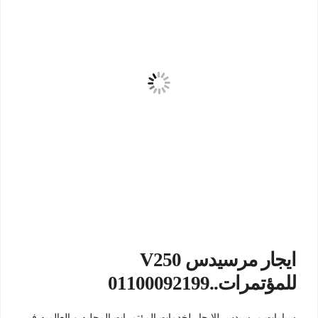
ايجار مرسيدس V250
للمؤتمرات..01100092199
سيارات مرسيدس للايجار لخدمات المؤتمرات المحليه و العالميه في