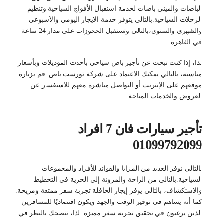
الباصات والميني باصات لخدمة استقبال الأفواج السياحية وتنظيم
الرحلات السياحية.بالتالي يتوفر خدمة الايجار اليومي والأسبوعي
والشهري والسنوي،بالتالي وتستقبل الحجوزات على مدار 24 ساعة
في القاهرة.
لذا، إذا كنت تبحث عن تأجير باص سياحي بأحدث الموديلات وبأسعار
مناسبة، بالتالي يمكنك الاعتماد على شركة تورست باص. قم بزيارة
موقعهم على الإنترنت أو التواصل مباشرة معهم للاستفسار عن
العروض والخدمات المتاحة.
تأجير سيارات فان 7 افراد
01099792099
بالتالي نوفر العديد من المزايا والفوائد للأفراد والمجموعات
السياحية.بالتالي من الراحة والمرونة إلى الحرية في التخطيط
والاستكشاف، بالتالي يوفر إيجار الحافلة تجربة سفر ممتعة ومريحة.
كما أنه يساهم في توفير الوقت والجهد ويكون اقتصاديًا للمسافرين
الذين يرغبون في تحقيق تجربة سفر مميزة. لذا، ننصحك بالنظر في