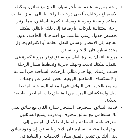
راحة ومرونة: عندما تستأجر سيارة الفان مع سائق، يمكنك
الاستمتاع برحلتك بأقصى درجات الراحة.بالتالي تتميز الفانات
بمقاعد واسعة ومريحة ومساحة كبيرة للساقين، مما يوفر
راحة استثنائية للركاب. بالإضافة إلى ذلك، بالتالي يمكنك
تخصيص جدول زمني يتناسب مع احتياجاتك الخاصة، بدون
الحاجة إلى الانتظار لوسائل النقل العامة أو الالتزام بجدول
محدد.سيارة فان للايجار بالسائق
مرونة التنقل: سيارة الفان مع سائق توفر مرونة كبيرة في
التنقل. يمكنك تحديد وجهتك بحرية وتخطيط مسار الرحلة
حسب رغبتك. إنها خيار مثالي للرحلات السياحية في المدينة
أو لاستكشاف المناطق الريفية. بغض النظر عن وجهتك،
ستتمتع بالحرية في التوقف في المعالم السياحية المفضلة
لديك واستكشاف المزيد من المناطق ذات المناظر الطبيعية
الخلابة.
خدمة السائق المحترف: استئجار سيارة الفان مع سائق يعني
أنك ستتعامل مع سائق محترف ومدرب. يتمتع السائقون
بمعرفة تامة بالمنطقة والمسارات الأمثل للوصول إلى
الوجهات المختلفة سيارة فان للايجار بالسائق. إن وجود سائق
يعني أنك لن تشعر بالقلق بشأن الاتجاهات أو القيادة في