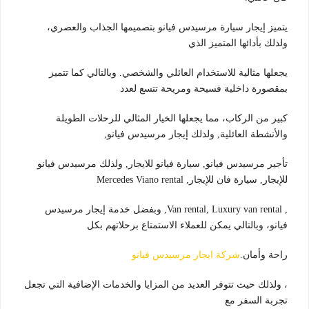
يتميز إيجار سيارة مرسيدس فيانو بتصميمها الجذاب والعصري،
ولذلك بأدائها المتميز الذي
يجعلها مثالية للاستخدام العائلي والشخصي. وبالتالي كما تتميز
بمقصورة داخلية فسيحة ومريحة تتسع لعدد
كبير من الركاب، مما يجعلها الخيار المثالي للرحلات الطويلة
والأنشطة العائلية, ولذلك إيجار مرسيدس فيانو,
تأجير مرسيدس فيانو, سيارة فيانو للايجار, ولذلك مرسيدس فيانو
للإيجار, سيارة فان للإيجار, Mercedes Viano rental
, Van rental, Luxury van rental, وبفضل خدمة إيجار مرسيدس
فيانو، وبالتالي يمكن للعملاء الاستمتاع برحلاتهم بكل
راحة وأمان.
شركة ايجار مرسيدس فيانو
، ولذلك حيث تتوفر العديد من المزايا والخدمات الإضافية التي تجعل
تجربة السفر مع