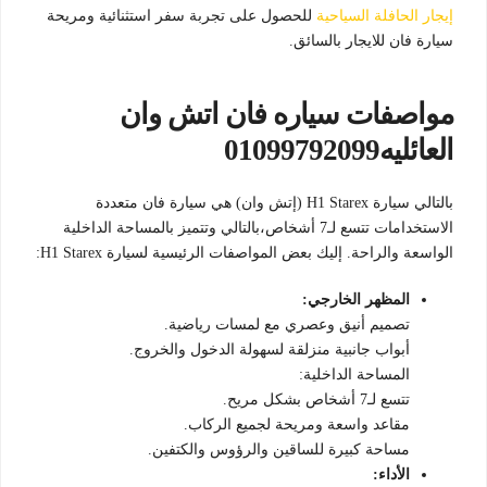
إيجار الحافلة السياحية
للحصول على تجربة سفر استثنائية ومريحة
سيارة فان للايجار بالسائق.
مواصفات سياره فان اتش وان
العائليه01099792099
بالتالي سيارة H1 Starex (إتش وان) هي سيارة فان متعددة
الاستخدامات تتسع لـ7 أشخاص،بالتالي وتتميز بالمساحة الداخلية
الواسعة والراحة. إليك بعض المواصفات الرئيسية لسيارة H1 Starex:
المظهر الخارجي:
تصميم أنيق وعصري مع لمسات رياضية.
أبواب جانبية منزلقة لسهولة الدخول والخروج.
المساحة الداخلية:
تتسع لـ7 أشخاص بشكل مريح.
مقاعد واسعة ومريحة لجميع الركاب.
مساحة كبيرة للساقين والرؤوس والكتفين.
الأداء: