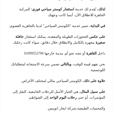
لذلك،
نُقدم لك خدمة
استئجار كوستر سياحي فوري
؛ المركبة
الجاهزة للانطلاق الآن، أينما كانت وجهتك.
في البداية،
تتميز خدمة “الكوستر السياحي” لدينا بالجاهزية القصوى.
على عكس
الحجوزات الطويلة والمعقدة، يمكنك استئجار
حافلة
صغيرة
مجهزة بالكامل والانطلاق خلال دقائق، سواء كانت رحلتك
داخل
القاهرة
أو تتجه نحو أي مدينة خارجها 01099552706 .
نحن نفهم قيمة الوقت،
وبالتالي
نضمن سرعة الاستجابة لمتطلباتك
اللوجستية.
علاوة على ذلك،
الكوستر السياحي مثالي لمختلف الأغراض.
على سبيل المثال،
هي الخيار الأمثل للرحلات الجامعية، النقل إلى
المؤتمرات، أو حتى
رحلات اليوم الواحد
إلى الشواطئ
والمحميات الطبيعية,شركة ايجار اتوبيس.