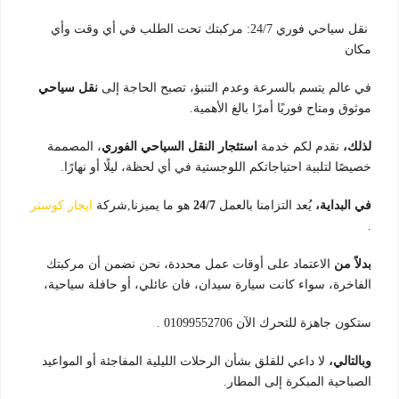
نقل سياحي فوري 24/7: مركبتك تحت الطلب في أي وقت وأي
مكان
في عالم يتسم بالسرعة وعدم التنبؤ، تصبح الحاجة إلى
نقل سياحي
موثوق ومتاح فوريًا أمرًا بالغ الأهمية.
لذلك،
نقدم لكم خدمة
استئجار النقل السياحي الفوري
، المصممة
خصيصًا لتلبية احتياجاتكم اللوجستية في أي لحظة، ليلًا أو نهارًا.
في البداية،
يُعد التزامنا بالعمل
24/7
هو ما يميزنا,شركة
ايجار كوستر
.
بدلاً من
الاعتماد على أوقات عمل محددة، نحن نضمن أن مركبتك
الفاخرة، سواء كانت سيارة سيدان، فان عائلي، أو حافلة سياحية،
ستكون جاهزة للتحرك الآن 01099552706 .
وبالتالي،
لا داعي للقلق بشأن الرحلات الليلية المفاجئة أو المواعيد
الصباحية المبكرة إلى المطار.