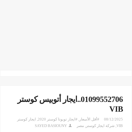
01099552706..ايجار أتوبيس كوستر
VIB
08/12/2025
#أقل الأسعار
,
#ايجار تويوتا كوستر 2020
,
ايجار كوستر
VIB
,
شركة ايجار كوستر
,
مصر
SAYED BASIOUNY