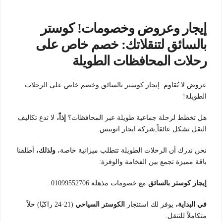
إيجار وعروض وخصومات! كوستر
بالسائق لتنقلاتك: خصم خاص على
رحلات المحافظات الطويلة
عروض لا تُقاوم: إيجار كوستر بالسائق وخصم خاص على الرحلات
الطويلة!
هل تخطط لرحلة جماعية طويلة عبر المحافظات؟
إذاً،
لا تدع تكاليف
النقل تشكل عائقاً,شركة ايجار اتوبيس.
نحن ندرك أن الرحلات الطويلة تتطلب ميزانية خاصة،
ولذلك،
أطلقنا
باقة مميزة تجمع بين الفخامة والوفرة:
إيجار كوستر بالسائق
مع خصومات مذهلة 01099552706 .
في البداية،
يوفر لك استئجار
الكوستر السياحي
(21-24 راكبًا) حلاً
متكاملاً للتنقل.