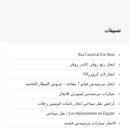
تصنيفات
Kia Carnival For Rent
ايجار رنج روڤر |لاندر روڤر
ايجار لاند كروزر|V8
ايجار مرسيدس فيانو 7 مقاعد – عروض المطار الخاصة
سيارات مرسيدس ليموزين للايجار
،أرخص نقل سياحي ايجار باصات اتوبيس رحلات
.Les déplacements en Égypte | نقل سياحي
#ايجار سيارات مرسيدس فخمه