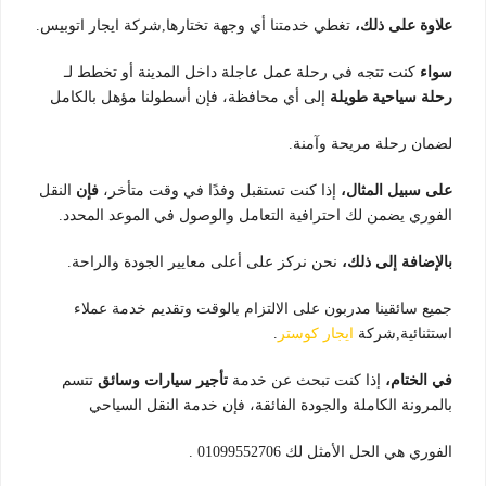
علاوة على ذلك،
تغطي خدمتنا أي وجهة تختارها,شركة ايجار اتوبيس.
سواء
كنت تتجه في رحلة عمل عاجلة داخل المدينة أو تخطط لـ
رحلة سياحية طويلة
إلى أي محافظة، فإن أسطولنا مؤهل بالكامل
لضمان رحلة مريحة وآمنة.
على سبيل المثال،
إذا كنت تستقبل وفدًا في وقت متأخر،
فإن
النقل
الفوري يضمن لك احترافية التعامل والوصول في الموعد المحدد.
بالإضافة إلى ذلك،
نحن نركز على أعلى معايير الجودة والراحة.
جميع سائقينا مدربون على الالتزام بالوقت وتقديم خدمة عملاء
استثنائية,شركة
ايجار كوستر
.
في الختام،
إذا كنت تبحث عن خدمة
تأجير سيارات وسائق
تتسم
بالمرونة الكاملة والجودة الفائقة، فإن خدمة النقل السياحي
الفوري هي الحل الأمثل لك 01099552706 .