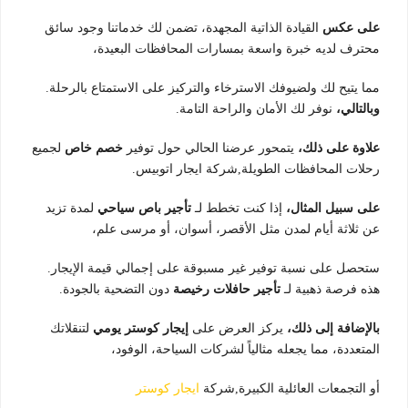
على عكس
القيادة الذاتية المجهدة، تضمن لك خدماتنا وجود سائق
محترف لديه خبرة واسعة بمسارات المحافظات البعيدة،
مما يتيح لك ولضيوفك الاسترخاء والتركيز على الاستمتاع بالرحلة.
وبالتالي،
نوفر لك الأمان والراحة التامة.
علاوة على ذلك،
يتمحور عرضنا الحالي حول توفير
خصم خاص
لجميع
رحلات المحافظات الطويلة,شركة ايجار اتوبيس.
على سبيل المثال،
إذا كنت تخطط لـ
تأجير باص سياحي
لمدة تزيد
عن ثلاثة أيام لمدن مثل الأقصر، أسوان، أو مرسى علم،
ستحصل على نسبة توفير غير مسبوقة على إجمالي قيمة الإيجار.
هذه فرصة ذهبية لـ
تأجير حافلات رخيصة
دون التضحية بالجودة.
بالإضافة إلى ذلك،
يركز العرض على
إيجار كوستر يومي
لتنقلاتك
المتعددة، مما يجعله مثالياً لشركات السياحة، الوفود،
أو التجمعات العائلية الكبيرة,شركة
ايجار كوستر