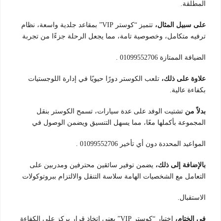
المطلقة.
على سبيل المثال،
تتميز “كوستر VIP” بمقاعد جلدية واسعة، نظام
ترفيه متكامل، وخصوصية تامة، مما يجعل الرحلة جزءًا من تجربة
الضيافة الممتازة 01099552706 .
علاوة على ذلك،
تلعب الكوستر دورًا حيويًا في إدارة اللوجستيات
بكفاءة عالية.
بدلاً من
تشتيت الوفد على عدة سيارات، تسمح الكوستر بنقل
المجموعة بأكملها معًا، مما يسهل التنسيق ويضمن الوصول في
المواعيد المحددة دون أي تأخير 01099552706 .
بالإضافة إلى ذلك،
يضمن توفير سائقين محترفين ومدربين على
التعامل مع الشخصيات الهامة سلاسة التنقل والالتزام ببروتوكولات
الاستقبال.
في الختام،
اختيار “كوستر VIP” يعني اتخاذ قرار يركز على الكفاءة