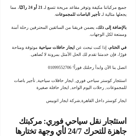
جميع مركباتنا مكيفة وتوفر مقاعد مريحة تتسع لـ
21 أو 24 راكبًا
، مما
يجعلها مثالية لـ
تأجير الباصات للمجموعات
.
بالإضافة إلى ذلك،
يضمن فريقنا من السائقين المحترفين رحلة آمنة
وممتعة لكل الوجهات.
في الختام،
إذا كنت تبحث عن
ايجار حافلات سياحية
موثوقة ومتاحة
فورًا، فإن خدمتنا تقدم لك الحل الأمثل بمرونة لا تُضاهى.
اتصل بنا الآن وابدأ رحلتك فوراً! 01099552706
استئجار كوستر سياحي فوري, ايجار حافلات سياحية, تأجير باصات
للمجموعات, رحلات اليوم الواحد, ايجار حافلة صغيرة
ايجار كوستر داخل القاهرة,شركة ايجار اتوبيس
استئجار نقل سياحي فوري: مركبتك
جاهزة للتحرك 24/7 لأي وجهة تختارها