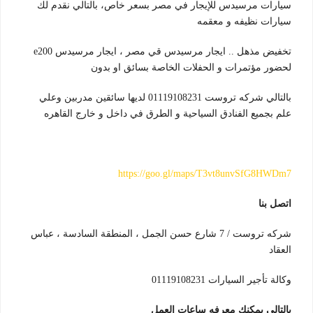
سيارات مرسيدس للإيجار في مصر بسعر خاص، بالتالي نقدم لك
سيارات نظيفه و معقمه
تخفيض مذهل .. ايجار مرسيدس قي مصر ، ايجار مرسيدس e200
لحضور مؤتمرات و الحفلات الخاصة بسائق او بدون
بالتالي شركه تروست 01119108231 لديها سائقين مدربين وعلي
علم بجميع الفنادق السياحية و الطرق في داخل و خارج القاهره
https://goo.gl/maps/T3vt8unvSfG8HWDm7
اتصل بنا
شركه تروست / 7 شارع حسن الجمل ، المنطقة السادسة ، عباس
العقاد
وكالة تأجير السيارات 01119108231
بالتالي يمكنك معرفه ساعات العمل