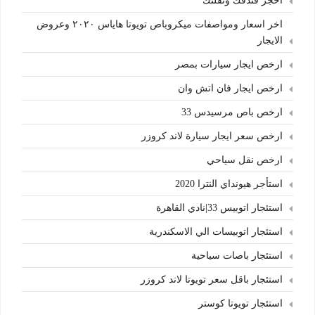
احجز فندقك ونقلتك
اخر اسعار ومواصفات ميكروباص تويوتا هاياس ٢٠٢٠ وعروض
الايجار
ارخص ايجار سيارات بمصر
ارخص ايجار فان اتش وان
ارخص باص مرسيدس 33
ارخص سعر ايجار سيارة لاند كروزر
ارخص نقل سياحي
استأجر هيونداي النترا 2020
استئجار اتوبيس 33|نادي القاهرة
استئجار اتوبيسات الي الاسكندرية
استئجار باصات سياحية
استئجار باقل سعر تويوتا لاند كروزر
استئجار تويوتا كوستر