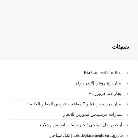
تصنيفات
Kia Carnival For Rent
ايجار رنج روڤر |لاندر روڤر
ايجار لاند كروزر|V8
ايجار مرسيدس فيانو 7 مقاعد – عروض المطار الخاصة
سيارات مرسيدس ليموزين للايجار
،أرخص نقل سياحي ايجار باصات اتوبيس رحلات
.Les déplacements en Égypte | نقل سياحي