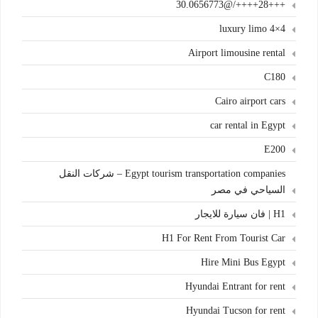
+++28++++/@30.0656773
4×4 luxury limo
Airport limousine rental
C180
Cairo airport cars
car rental in Egypt
E200
Egypt tourism transportation companies – شركات النقل
السياحي في مصر
H1 | فان سيارة للايجار
H1 For Rent From Tourist Car
Hire Mini Bus Egypt
Hyundai Entrant for rent
Hyundai Tucson for rent