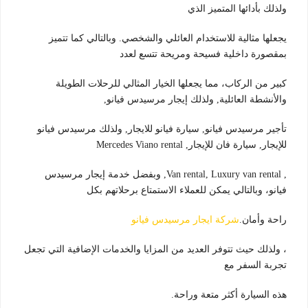
ولذلك بأدائها المتميز الذي
يجعلها مثالية للاستخدام العائلي والشخصي. وبالتالي كما تتميز
بمقصورة داخلية فسيحة ومريحة تتسع لعدد
كبير من الركاب، مما يجعلها الخيار المثالي للرحلات الطويلة
والأنشطة العائلية, ولذلك إيجار مرسيدس فيانو,
تأجير مرسيدس فيانو, سيارة فيانو للايجار, ولذلك مرسيدس فيانو
للإيجار, سيارة فان للإيجار, Mercedes Viano rental
, Van rental, Luxury van rental, وبفضل خدمة إيجار مرسيدس
فيانو، وبالتالي يمكن للعملاء الاستمتاع برحلاتهم بكل
راحة وأمان.
شركة ايجار مرسيدس فيانو
، ولذلك حيث تتوفر العديد من المزايا والخدمات الإضافية التي تجعل
تجربة السفر مع
هذه السيارة أكثر متعة وراحة.