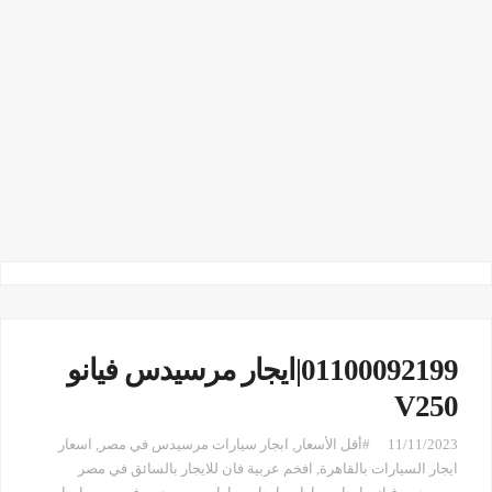
01100092199|ايجار مرسيدس فيانو
V250
11/11/2023
#أقل الأسعار
,
ابجار سيارات مرسيدس في مصر
,
اسعار
ايجار السيارات بالقاهرة
,
افخم عربية فان للايجار بالسائق في مصر