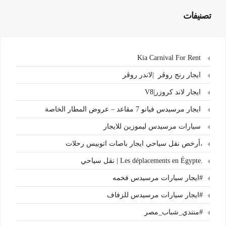
تصنيفات
Kia Carnival For Rent
ايجار رنج روڤر |لاندر روڤر
ايجار لاند كروزر|V8
ايجار مرسيدس فيانو 7 مقاعد – عروض المطار الخاصة
سيارات مرسيدس ليموزين للايجار
،أرخص نقل سياحي ايجار باصات اتوبيس رحلات
.Les déplacements en Égypte | نقل سياحي
#ايجار سيارات مرسيدس فخمه
#ايجار سيارات مرسيدس للزفاف
#منتدي_شباب_مصر