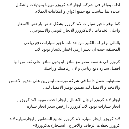
لذلك يتوافر في شركتنا ايجار لاند كروزر تويوتا بموديلات واشكال
عديدة بما يتناسب مع جميع اذواق و امكانيات العملاء.
كما نوفر تاجير سيارات لاند كروزر بشكل خاص بارخص الاسعار
واعلى الخدمات , لاندكروزر للايجار اليومي والاسبوعي .
بالتالي نوفر لك الكثير من خدمات تاجير سيارات دفع رباعي
المختلفة حيث ان يعتبر ارقي اختيار للايجار تويوتا لاند
كروزر في عاصمة مصر مع سائق او بدون سائق علي ثقة من انها
افضل سيارة دفع رباعي و لان رفاهيتك وراحتك
مسئوليتنا نعمل دائما في شركة تورست ليموزين علي تقديم الاحسن
والافخم و الافضل لك نضمن توفير الافضل لك .
ايجار لاند كروزر لرجال الاعمال , ايجار احدث تويوتا لاند كروزر ,
ايجار سيارات تويوتا لاند كروزر , ارخص سعر ايجار سيارة
لاند كروزر ,ايجار سيارة لاند كروزر لجميع المشاوير , ايجارسيارة لاند
كروزر لحفلات الزفاف والافراح , استئجارلاندكروزرv8 .