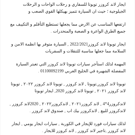
ايجار لاند كروزر تويوتا للسفاري و رحلات الواحات و الرحلات
الجيلوجية ؛ حيث ان السيارة تتميز بهيكلها القوي الصعب و
ارتفعها المناسب عن الارض مما يجعلها تستطيع التأقلم و التكييف مع
جميع الطرق الواعرة و الصعبة والمنحدرات .
ايجار تويوتا لاند كروزر2022/2021 , السيارة متوفر بها انظمة الامن و
السلامة مما جعلها مناسبة للتنقلات و السفريات
المهمة لذلك استأجر سيارات تويوتا لاند كروزر التي تعبتر السيارة
المفضلة الشهيرة في الخليج العربي 01100092199 .
تويوتا لاند كروزر,تويوتا , لاند كروزر , تويوتا لاند كروزر ٢٠٢٢ , تويوتا
لاند كروزر ٢٠٢١ , تويوتا لاند كروزر 2020, ايجار تويوتا
لاندكروزر4*4 , لاند كروزر٢٠٢١ , لاندكروزر٢٠٢٢ , 2020لاند كروزر ,
لاندكروزر للبيع , لاندكروزر بيك اب , صندوق لاند كروزر .
لذلك سيارات فورد للإيجار في الكوربة , سيارات ايجار يومي , ايجار
لاند كروزر ,تاجير لاند كروزر , لاند كروزر للايجار .