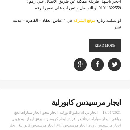
احجز باسهل طريقة ممكنة عن طريق الاتصال علي رقم :
01011322559 او التواصل واتس اب علي نفس الرقم
او يمكنك زيارة
موقع الشركة
في 4 عباس العقاد – القاهرة – مدينة
نصر
READ MORE
ايجار مرسيدس كابورلية
18/01/2021
ايجار بي ام دبليو كابورلية
,
ايجار بيجو
,
ايجار سيارات دفع
رباعي
,
ايجار سيارات زفاف و افراح
,
ايجار كريسلر سبرنج
,
ايجار ليموزين
,
ايجار مرسيدس 2020
,
ايجار مرسيدس VIP
,
ايجار مرسيدس كابورلية
,
ايجار