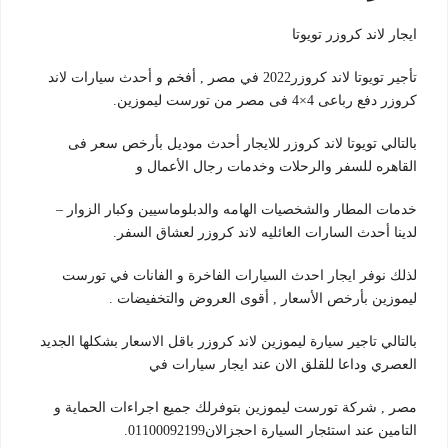
ايجار لاند كروزر تويوتا
تأجير تويوتا لاند كروزر2022 في مصر , أفخم و أحدث سيارات لاند
كروزر دفع رباعى 4×4 فى مصر من تورست ليموزين.
بالتالي تويوتا لاند كروزر للايجار أحدث موديل بأرخص سعر فى
القاهره للسفر والرحلات وخدمات رجال الأعمال و
خدمات المطار والشخصيات الهامه والدبلوماسيين وكبار الزوار –
لدينا أحدث السارات العائليه لاند كروزر لعشاق السفر.
لذلك نوفر ايجار احدث السيارات الفاخرة و الفانات في تورست
ليموزين بأرخص الأسعار , أقوى العروض والتخفيضات .
بالتالي تاجير سيارة ليموزين لاند كروزر باقل الاسعار بشكلها الجديد
العصري وداعا للقلق الان عند ايجار سيارات في
مصر , شركة تورست ليموزين بتوفرلك جميع اجراءات الحماية و
التامين عند استئجار السيارة احجزالان01100092199.