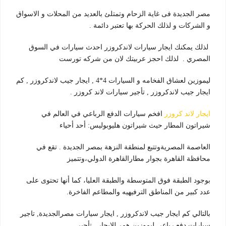
مصر الجديدة فى غاية الزحام وتمتلئ بالعديد من المحلات و الاسواق
و الشركات و لذلك الحركة بها تعتبر دائمة .
لذلك يمكنك ايجار سيارات لاندكروزر احدث سيارات في السوق
المصري . لذلك احجز عربيتك لان من شركه تورست
ليموزين لعشاق الفخامه و السيارات 4*4 , ايجار جيب لاندكروزر , كم
ايجار جيب لاندكروزر , تأجير سيارات لاند كروزر .
ايجار لاند كروزر
افخم سيارات الدفع الرباعي في العالم في
شيراتون المطار حيث شيراتون هليوبوليس: أحد أحياء
العاصمة المصريةوتتبع لمنطقة النزهة بمصر الجديدة . تقع في
محافظة القاهرة بجوار مطارالقاهرة الدولي،وتتميز
بوجود الطبقة فوق المتوسطة والطبقة العليا، كما أنها تحتوى على
عدد كبير من المناطق الترفيهيه والمطاعم الفاخرة.
بالتالي كم ايجار جيب لاندكروزر , ايجار سيارات مصرالجديدة, تاجير
سيارات دفع رباعي,ليموزين همر للايجار , تأجير