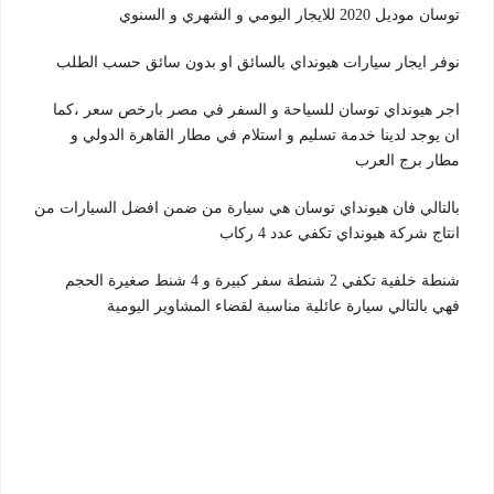
توسان موديل 2020 للايجار اليومي و الشهري و السنوي
نوفر ايجار سيارات هيونداي بالسائق او بدون سائق حسب الطلب
اجر هيونداي توسان للسياحة و السفر في مصر بارخص سعر ،كما
ان يوجد لدينا خدمة تسليم و استلام في مطار القاهرة الدولي و
مطار برج العرب
بالتالي فان هيونداي توسان هي سيارة من ضمن افضل السيارات من
انتاج شركة هيونداي تكفي عدد 4 ركاب
شنطة خلفية تكفي 2 شنطة سفر كبيرة و 4 شنط صغيرة الحجم
فهي بالتالي سيارة عائلية مناسبة لقضاء المشاوير اليومية