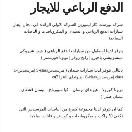
الدفع الرباعي للايجار
شركة تورست كار ليموزين الشركة الاولي الرائدة في مجال ايجار
سيارات الدفع الرباعي و السيدان و المكروباصات و الباصات
السياحية
يتوفر لدينا اسطول من سيارات الدفع الرباعي ( جيب شيروكي |
ميتسوبيشي باجيرو | رانج روفر | تويوتا فورتشنر )
بالتالي يتوفر لدينا سيارات سيدان ( مرسيدسS-class |مرسيدسE-
class |مرسيدسC-class | هيونداي النترا cn7
تويوتا كورولا – هيونداي توسان – كيا سبورتاج – نيسان قشقاي –
نيسان صني )
كما ان يتوفر لدينا مجموعة كبيرة من الباصات المرسيدس التي
تكفي 50 راكب و ميكروباصات و كوستر و فانات سياحية