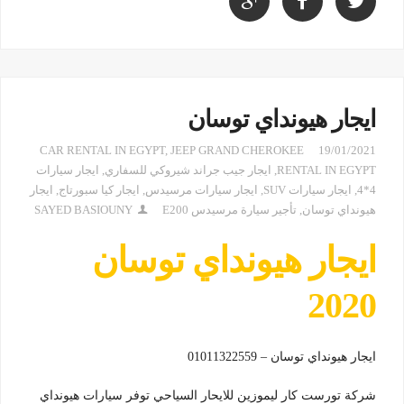
ايجار هيونداي توسان
CAR RENTAL IN EGYPT
,
JEEP GRAND CHEROKEE
19/01/2021
RENTAL IN EGYPT
,
ايجار جيب جراند شيروكي للسفاري
,
ايجار سيارات
4*4
,
ايجار سيارات SUV
,
ايجار سيارات مرسيدس
,
ايجار كيا سبورتاج
,
ايجار
هيونداي توسان
,
تأجير سيارة مرسيدس E200
SAYED BASIOUNY
ايجار هيونداي توسان
2020
ايجار هيونداي توسان – 01011322559
شركة تورست كار ليموزين للايحار السياحي توفر سيارات هيونداي