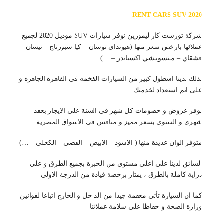
RENT CARS SUV 2020
شركة تورست كار ليموزين توفر سيارات SUV موديل 2020 لجميع
عملائها بارخص سعر منها (هيونداي توسان – كيا سبورتاج – نيسان
قشقاي – ميتسوبيشي اكسباندر – …)
لذلك لدينا اسطول كبير من السيارات الفخمة في القاهرة الجاهزة و
علي اتم استعداد لخدمتك
نوفر عروض و خصومات كل شهر في السنة علي الايجار بعقد
شهري و السنوي بسعر مميز و منافس في الاسواق المصرية
متوفر الوان عديدة منها ( الاسود – الابيض – الفضي – الكحلي – …)
السائق لدينا علي اعلي مستوي من الخبرة بجميع الطرق و علي
دراية كاملة بالطرق ، يمتاز برخصة قيادة من الدرجة الاولي
كما ان السيارة تأتي معقمة جيدا من الداخل و الخارج اتباعا لقوانين
وزارة الصحة و حفاظا علي سلامة عملائنا