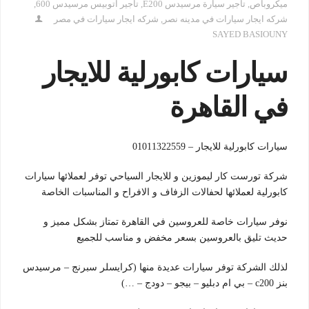
ميكروباص
,
تأجير سيارة مرسيدس E200
,
تاجير اتوبيس مرسيدس 600
,
شركه ايجار سيارات في مدينه نصر
,
شركه ايجار سيارات في مصر
SAYED BASIOUNY
سيارات كابورلية للايجار
في القاهرة
سيارات كابورلية للايجار – 01011322559
شركة تورست كار ليموزين و للايجار السياحي توفر لعملائها سيارات
كابورلية لعملائها لحفالات الزفاف و الافراح و المناسبات الخاصة
نوفر سيارات خاصة للعروسين في القاهرة تمتاز بشكل مميز و
حديث تليق بالعروسين بسعر مخفض و مناسب للجميع
لذلك الشركة توفر سيارات عديدة منها (كرايسلر سبرنج – مرسيدس
بنز c200 – بي ام دبليو – بيجو – دودج – …)