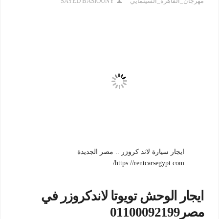
مهرجان_القاهره_السينمايي
SAYED BASIOUNY
ايجار سيارة لاند كروزر .. مصر الجديدة
https://rentcarsegypt.com/
ايجار الوحش تويوتا لاندكروزر في
مصر01100092199