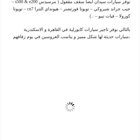
نوفر سيارات سيدان ايضا سقف مقفول ( مرسيدس s500 & e200 –
جيب جراند شيروكي – تويوتا فورتشنر – هيونداي النترا cn7 – تويوتا
كورولا – فيات تيبو – ..)
بالتالي نوفر تاجير سيارات كابورلية في القاهرة و الاسكندرية
،سيارات حديثة لها شكل مميز و يناسب العروسين في يوم زفافهم