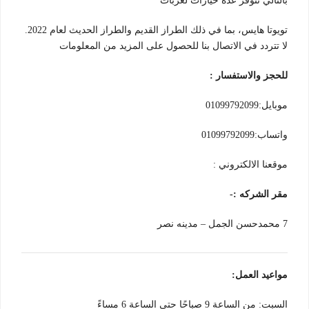
بالتالي تتوفر عدة خيارات لعربات
تويوتا هايس، بما في ذلك الطراز القديم والطراز الحديث لعام 2022.
لا تتردد في الاتصال بنا للحصول على المزيد من المعلومات
للحجز والاستفسار :
موبايل:01099792099
واتساب:01099792099
موقعنا الالكتروني :
مقر الشركه :-
7 محمدحسن الجمل – مدينه نصر
مواعيد العمل:
السبت: من الساعة 9 صباحًا حتى الساعة 6 مساءً