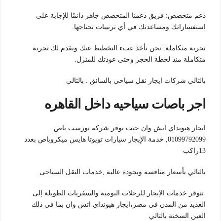
دعم متخصص: فريق دعمنا المتخصص جاهز دائمًا للإجابة على
استفساراتك ومساعدتك في أي ترتيبات تحتاجها.
تجربة متكاملة: نحن نأخذ عبء التخطيط عنك ونقدم لك تجربة
متكاملة منذ لحظة الحجز وحتى عودتك للمنزل.
بالتالي شركات ايجار نقل سياحي بالسائق . بالتالي
اجر باصات سياحيه داخل القاهره
ايجار هيونداي اتش وان حيث توفر شركه تورست باص
01099792099, خدمة الإيجار سيارات تويوتا هايس ميكروباص بعدد
13راكب
بالتالي بأسعار منافسة وبجودة عالية ,خدمات النقل السياحى.
تتوفر خدمات الإيجار للرحلات اليومية والسفريات الطويلة إلى
العديد من المدن في مصر،ايجار هيونداي اتش وان بما في ذلك
العين السخنة بالتالي