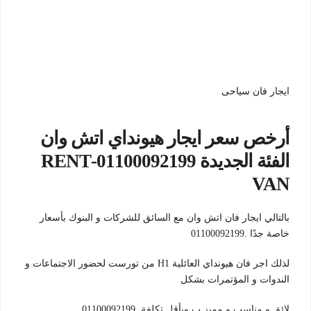
ايجار فان سياحى
أرخص سعر ايجار هيونداي اتش وان
الفئة الجديدة 01100092199-RENT
VAN
بالتالي ايجار فان اتش وان مع السائق للشركات و البنوك بأسعار
خاصة جدًا .01100092199
لذلك اجر فان هيونداي العائلية H1 من تورست لحضور الاجتماعات و
الندوات و المؤتمرات بشكل
لائق و مناسب و مميز ب وبأقل تكلفة .01100092199