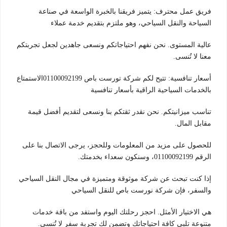
فريق عمل محترف: يتميز فريقنا بالخبرة الواسعة في صناعة
السياحة والنقل السياحي، وهو ملتزم بتقديم خدمة عملاء
عالية المستوى. نحن نفهم احتياجاتكم ونسعى جاهدين لجعل تجربتكم
معنا لا تُنسى.
أسعار تنافسية: تتيح لكم شركة تورست باص 01100092199الاستمتاع
بالخدمات السياحية الراقية بأسعار تنافسية
تناسب ميزانيتكم. نحن نقدر ثقتكم بنا ونسعى لتقديم أفضل قيمة
مقابل المال.
للحصول على مزيد من المعلومات وللحجز، يرجى الاتصال بنا على
الرقم 01100092199، وسنكون سعداء بخدمتك.
إذا كنت تبحث عن شركة موثوقة ومتميزة في مجال النقل السياحي
والسفر، فإن شركة نورست باص للنقل السياحي
هي الاختيار الأمثل. احجز رحلتك اليوم واستفد من باقة خدمات
متنوعة تلبي كافة احتياجاتك وتضمن لك تجربة سفر لا تُنسى.