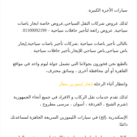
سيارات الأجرة الكبيرة.
لذلك عروض شركات النقل السياحي,عروض خاصة ايجار باصات
سياحية, عروض رائعة لتأجير حافلات سياحية – 01100092199.
بالتالى تأجير باصات سياحية ,شركات تأجير باصات سياحية,إيجار
باص سياحي,باص سياحي للإيجار,تأجير حافلات سياحية .
بالطبع نحن فخورون بجولاتنا التي تشمل جولة ليوم واحد في مواقع
القاهرة أو أي محافظة أخرى ، وسائق محترف،
وانتظار أثناء الرحلة.
ايجار ليموزين مطار
لذلك نقدم خدمات نقل الركاب و الافراد في جميع أنحاء الجمهورية
(شرم الشيخ ، الغردقة ، أسوان ، مرسى مطروح ،
الإسكندرية ،إلخ) في سيارات الليموزين السريعة الجاهزة لمساعدتك
دائمًا.