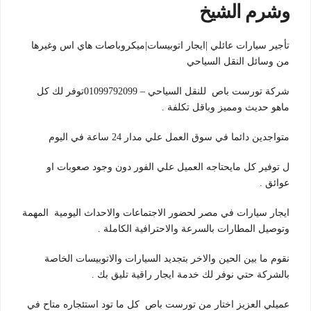
وشرم الشيخ
تأجير سيارات عائلي |ايجار اتوبيسات|ميكروباصات هاي اس وغيرها
من وسائل النقل السياحي
شركة تورست باص للنقل السياحي – 01099792099توفر لك كل
ماهو حديث ومميز وباقل تكلفة .
متواجدين دائما في سوق العمل علي مدار 24 ساعة في اليوم
ل توفير كل مايحتاجه العميل علي الفور دون وجود صعوبات او
عوائق .
ايجار سيارات في مصر لحضور الاجتماعات والاحداث اليومية المهمة
وتوصيل المطارات بالسرعة والاحترافية الكاملة .
نقوم ما بين الحين والاخر بتجديد السيارات والاتوبيسات الخاصة
بالشركة حتي نوفر لك خدمة ايجار راقية تليق بك .
عميلي العزيز اختار من تورست باص كل ما تود استئجاره متاح في