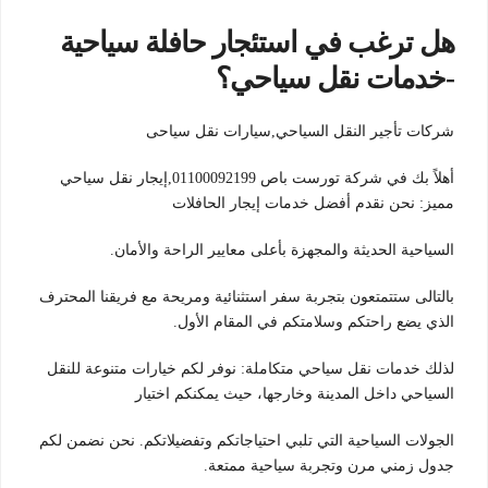
هل ترغب في استئجار حافلة سياحية
-خدمات نقل سياحي؟
شركات تأجير النقل السياحي,سيارات نقل سياحى
أهلاً بك في شركة تورست باص 01100092199,إيجار نقل سياحي
مميز: نحن نقدم أفضل خدمات إيجار الحافلات
السياحية الحديثة والمجهزة بأعلى معايير الراحة والأمان.
بالتالى ستتمتعون بتجربة سفر استثنائية ومريحة مع فريقنا المحترف
الذي يضع راحتكم وسلامتكم في المقام الأول.
لذلك خدمات نقل سياحي متكاملة: نوفر لكم خيارات متنوعة للنقل
السياحي داخل المدينة وخارجها، حيث يمكنكم اختيار
الجولات السياحية التي تلبي احتياجاتكم وتفضيلاتكم. نحن نضمن لكم
جدول زمني مرن وتجربة سياحية ممتعة.