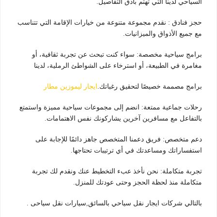
السياحي لدينا التي تهتم بأدق التفاصيل.
حجز فنادق : نقدم مجموعة متنوعة من خيارات الإقامة التي تتناسب
مع جميع الأذواق والميزانيات.
برامج سياحية مخصصة: سواء كنت تبحث عن تجربة ثقافية، أو
مغامرة في الطبيعة، أو استرخاء على الشواطئ الرملية، لدينا
برامج مصممة خصيصًا لتحقيق رغباتك.
ايجار ليموزين مطار
رحلات جماعية ممتعة: انضم إلى مجموعات سياحية مميزة واستمتع
بالتفاعل مع مسافرين آخرين يشاركونك نفس الاهتمامات.
دعم متخصص: فريق دعمنا المتخصص جاهز دائمًا للإجابة على
استفساراتك ومساعدتك في أي ترتيبات تحتاجها.
تجربة متكاملة: نحن نأخذ عبء التخطيط عنك ونقدم لك تجربة
متكاملة منذ لحظة الحجز وحتى عودتك للمنزل.
بالتالي شركات ايجار نقل سياحي بالسائق,سيارات نقل سياحى .