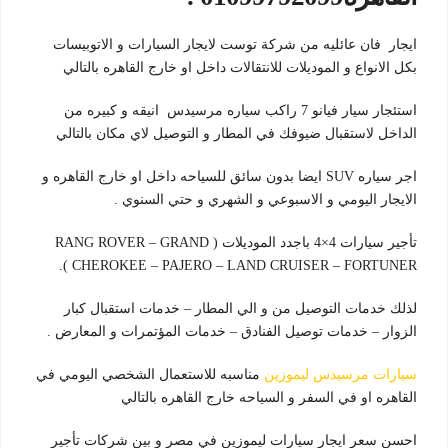
ايجار فان عائليه من شركة توست لايجار السيارات و الاتوبيسات
بكل الانواع و الموديلات للانتقالات داخل او خارج القاهره بالتالي
استئجار سيار فيانو 7 راكب سياره مرسيدس انيقه و كبيره من
الداخل لاستقبال ضيوفك في المطار و التوصيل لاي مكان بالتالي
اجر سياره SUV ايضا بدون سائق للسياحه داخل او خارج القاهره و
الايجار اليومي و الاسبوعي و الشهري و حتي السنوي .
تأجير سيارات 4×4 باجدد الموديلات ( RANG ROVER – GRAND
CHEROKEE – PAJERO – LAND CRUISER – FORTUNER ).
لذلك خدمات التوصيل من و الي المطار – خدمات استقبال كبار
الزوار – خدمات توصيل الفنادق – خدمات المؤتمرات و المعارض .
سيارات مرسيدس ليموزين
مناسبه للاستعمال الشخصي اليومي في
القاهره او في السفر و السياحه خارج القاهره بالتالي
احسن سعر ايجار سيارات ليموزين في مصر و بين شركات تأجير