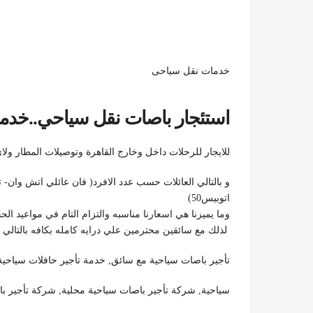
خدمات نقل سياحى
استئجار باصات نقل سياحي..خدم
للايجار للرحلات داخل وخارج القاهرة وتوصيلات المطار و
اتوبيس50)
وما يميزنا هي اسعارنا مناسبه والتزام التام في مواعيد الحجز المتفق عليها,01100092199,و بالتا
لذلك مع سائقين محترمين علي درايه كامله بكافه بالتالي 
تأجير باصات سياحية مع سائق, خدمة تأجير حافلات سياحية
سياحية, شركة تأجير باصات سياحية محلية, شركة تأجير با