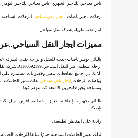
باص سياحي للتأجير الشهري, باص سياحي للتأجير اليومي, 
رحلات تاجير باصات.
ايجار باص سياحى
الرحلات السياحيه ل
او رحلات طويله,شركة نقل سياحى.
مميزات ايجار النقل السياحي.
بالتالي توفير باصات حديثة للتنقل والراحه تقدم الشركة خ
رحله منظمة اكبر النقل السياحي,01100092199,شركة نقل سياحى.
لذلك في جميع محافظات مصر وخصومات مستمره علي ايجار
وباصات الرحلات,
ايجار باص سياحى
لذلك تتميز الحافلات ا
ومساحة وفيرة لتخزين الأمتعة كما تتوفر فيها
بالتالي تجهيزات إضافية لتعزيز راحة المسافرين، مثل تكييف 
بإطلالات
رائعة على المناظر الطبيعية.
لذلك تعتبر الحافلات السياحية خيارًا شائعًا للرحلات الجم