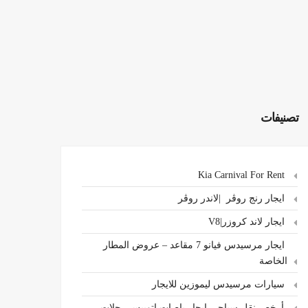
تصنيفات
Kia Carnival For Rent
ايجار رنج روڤر |لاندر روڤر
ايجار لاند كروزر|V8
ايجار مرسيدس فيانو 7 مقاعد – عروض المطار
الخاصة
سيارات مرسيدس ليموزين للايجار
،أرخص نقل سياحي ايجار باصات اتوبيس رحلات