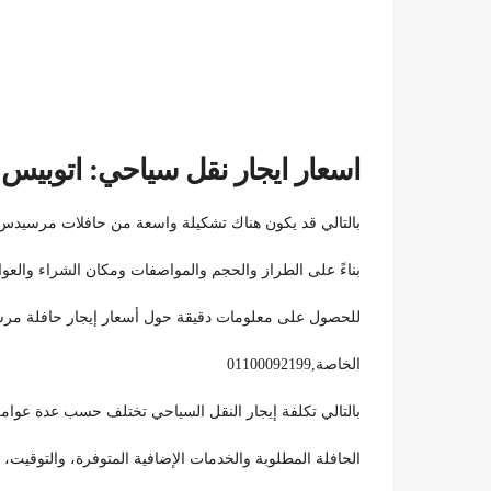
اسعار ايجار نقل سياحي: اتوبي
بالتالي قد يكون هناك تشكيلة واسعة من حافلات مرسيدس ا
بناءً على الطراز والحجم والمواصفات ومكان الشراء والعو
للحصول على معلومات دقيقة حول أسعار إيجار حافلة مرسيدس السياحية بحجم 50 والتوا
الخاصة,01100092199
بالتالي تكلفة إيجار النقل السياحي تختلف حسب عدة عوامل،
الحافلة المطلوبة والخدمات الإضافية المتوفرة، والتوقيت