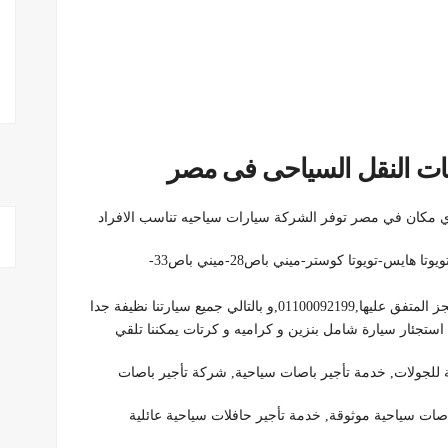
ات النقل السياحى فى مصر
لاي مكان في مصر توفر الشركة سيارات سياحيه تناسب الافراد
و بالتالي العائلات حسب عدد الافرد( فان عائلي اتش وان- تويوتا هايس-تويوتا كوستر-ميني باص28-ميني باص33-
لي جميع سيارتنا نظيفة جدا
استجئار سيارة شامل بنزين و كراميه و كرتات يمكننا تلقي
 للجولات, خدمة تأجير باصات سياحية, شركة تأجير باصات
صات سياحية موثوقة, خدمة تأجير حافلات سياحية عائلية