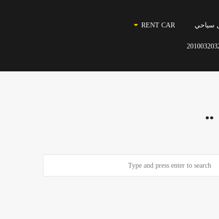
 سياحي
RENT CAR
201003203
.