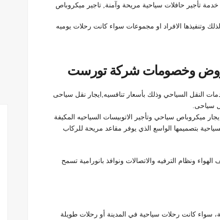
خدمة تأجير حافلات سياحية مريحة وآمنة, تاجير ميكروباص
ذلك وتنفيذها الافراد او مجموعات سواء كانت رحلات يوميه
.عروض وخصومات شركة تورست
دمات النقل السياحي وذلك بأسعار تنافسيه,ايجار نقل سياحى
 ميكروباص سياحي وتأجير الاتوبيسات السياحيه المكيفة
لسياحية بتصميمها الواسع الذي يوفر مقاعد مريحة للركاب
الهواء ونظام الترفيه والاتصالات ونوافذ بانورامية تسمح
اعية، سواء كانت رحلات سياحية في المدينة أو رحلات طويلة