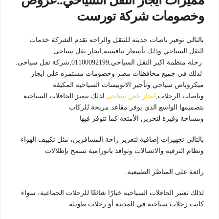
مميزات ايجار النقل السياحي..عروض
وخصومات شركة تورست
بالتالي توفير باصات حديثة للتنقل والراحه تقدم الشركة خدمات
النقل السياحي وذلك بأسعار تنافسيه,ايجار نقل سياحى
رحله منظمة اكبر النقل السياحي,01100092199,شركة نقل سياحى.
لذلك في جميع محافظات مصر وخصومات مستمره علي ايجار
ميكروباص سياحي وتأجير الاتوبيسات السياحيه المكيفة
وباصات الرحلات,
ايجار باص سياحى
لذلك تتميز الحافلات السياحية
بتصميمها الواسع الذي يوفر مقاعد مريحة للركاب
ومساحة وفيرة لتخزين الأمتعة كما تتوفر فيها
بالتالي تجهيزات إضافية لتعزيز راحة المسافرين، مثل تكييف الهواء
ونظام الترفيه والاتصالات ونوافذ بانورامية تسمح بإطلالات
رائعة على المناظر الطبيعية.
لذلك تعتبر الحافلات السياحية خيارًا شائعًا للرحلات الجماعية، سواء
كانت رحلات سياحية في المدينة أو رحلات طويلة