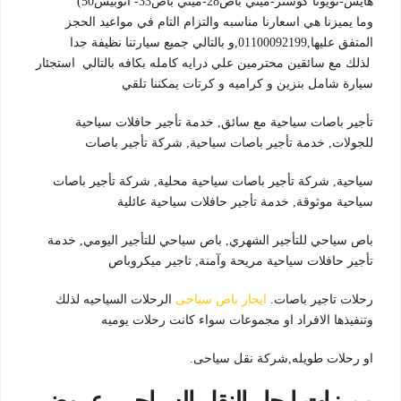
هايس-تويوتا كوستر-ميني باص28-ميني باص33- اتوبيس50)
وما يميزنا هي اسعارنا مناسبه والتزام التام في مواعيد الحجز
المتفق عليها,01100092199,و بالتالي جميع سيارتنا نظيفة جدا
لذلك مع سائقين محترمين علي درايه كامله بكافه بالتالي استجئار
سيارة شامل بنزين و كراميه و كرتات يمكننا تلقي
تأجير باصات سياحية مع سائق, خدمة تأجير حافلات سياحية
للجولات, خدمة تأجير باصات سياحية, شركة تأجير باصات
سياحية, شركة تأجير باصات سياحية محلية, شركة تأجير باصات
سياحية موثوقة, خدمة تأجير حافلات سياحية عائلية
باص سياحي للتأجير الشهري, باص سياحي للتأجير اليومي, خدمة
تأجير حافلات سياحية مريحة وآمنة, تاجير ميكروباص
رحلات تاجير باصات.
ايجار باص سياحى
الرحلات السياحيه لذلك
وتنفيذها الافراد او مجموعات سواء كانت رحلات يوميه
او رحلات طويله,شركة نقل سياحى.