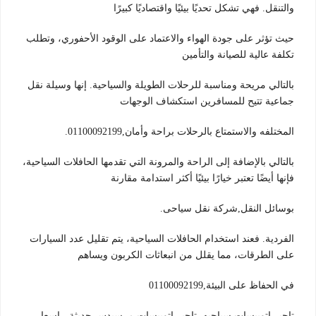
والتنقل. فهي تشكل تحديًا بيئيًا واقتصاديًا كبيرًا
حيث تؤثر على جودة الهواء والاعتماد على الوقود الأحفوري، وتطلب
تكلفة عالية للصيانة والتأمين
بالتالي مريحة ومناسبة للرحلات الطويلة والسياحية. إنها وسيلة نقل
جماعية تتيح للمسافرين استكشاف الوجهات
المختلفه والاستمتاع بالرحلات براحة وأمان,01100092199.
بالتالي بالإضافة إلى الراحة والمرونة التي تقدمها الحافلات السياحية،
فإنها أيضًا تعتبر خيارًا بيئيًا أكثر استدامة مقارنة
بوسائل النقل,شركة نقل سياحى.
الفردية. فعند استخدام الحافلات السياحية، يتم تقليل عدد السيارات
على الطرقات، مما يقلل من انبعاثات الكربون ويساهم
في الحفاظ على البيئة,01100092199
تاجير اتوبيسات سياحيه, تاجير اتوبيسات مرسيدس حديثة،, اسعار