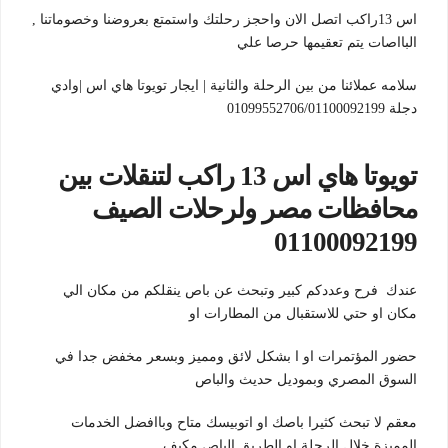
اس 13راكب اتصل الان واحجز رحلتك واستمتع بعروضنا وخصوماتنا ,
البااصات يتم تعقيمها حرصا علي
سلامه عملائنا من بين الرحلة والثانية | ايجار تويوتا هاي اس |وادي
دجلة 01099552706/01100092199
تويوتا هاي اس 13 راكب لتنقلات بين
محافظات مصر ولرحلات الصيف
01100092199
عندك فرح وعددكم كبير وتبحث عن باص ينقلكم من مكان الي
مكان او حتي للاستقبال من المطارات او
حضور المؤتمرات او ا بشكل لائق ومميز وبسعر مخفض جدا في
السوق المصري وبموديل حديث والباص
معقم لا تبحث كثيرا باصك او اتوبيسك متاح وباافضل الخدمات
المميزة خلال الرحلة او الطريق الباص مكيف