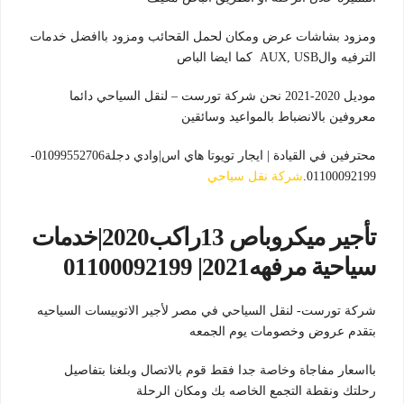
ومزود بشاشات عرض ومكان لحمل القحائب ومزود باافضل خدمات
الترفيه والAUX, USB كما ايضا الباص
موديل 2020-2021 نحن شركة تورست – لنقل السياحي دائما
معروفين بالانضباط بالمواعيد وسائقين
محترفين في القيادة | ايجار تويوتا هاي اس|وادي دجلة01099552706-
01100092199.
شركة نقل سياحي
تأجير ميكروباص 13راكب2020|خدمات
سياحية مرفهه2021| 01100092199
شركة تورست- لنقل السياحي في مصر لأجير الاتوبيسات السياحيه
بتقدم عروض وخصومات يوم الجمعه
بااسعار مفاجاة وخاصة جدا فقط قوم بالاتصال وبلغنا بتفاصيل
رحلتك ونقطة التجمع الخاصه بك ومكان الرحلة