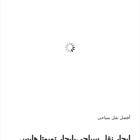
أفضل نقل سياحى
ايجار نقل سياحي-ايجار تويوتا هايس