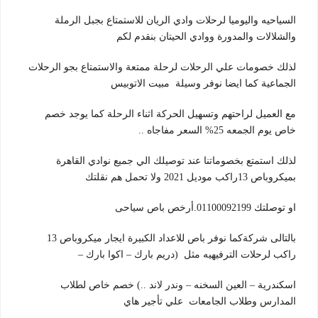
السياحيه واليوميا لرحلات وادي الريان للاستمتاع بجبل الرملة
والشلالات والمدورة ووادي الحيتان بنقدم لكم
لذلك خصومات علي الرحلات لرحلة ممتعة والاستمتاع بجو الرحلات
الجماعية كما ايضا نوفر وسيلة مبيت الاتوبيس
مع العميل لراحتهم وتسهيل الحركة اثناء الرحلة كما يوجد خصم
خاص يوم الجمعه 25% السعر مفاجاه ..
لذلك استمتع بخصوماتنا عند توصيلك الي جميع نوادي القاهرة
بميكروباص 13راكب موديل 2021 ولا تحمل هم نقلتك
او توصلتك 01100092199.أرخص باص سياحى
بالتالى شركةكما نوفر باص للاعداد الكبيرة ايجار ميكروباص 13
راكب لرحلات الترفيهيه مثل (دريم بارك – اكوا بارك –
اسكندرية – العين السخنه – وندر لاند ..) خصم خاص لطلاب
المدارس وطلاب الجامعات علي تأجير هاي