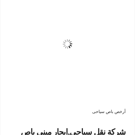
أرخص باص سياحى
شركة نقل سياحي,ايجار ميني باص