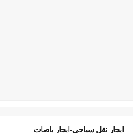
ايجار نقل سياحى-ايجار باصات