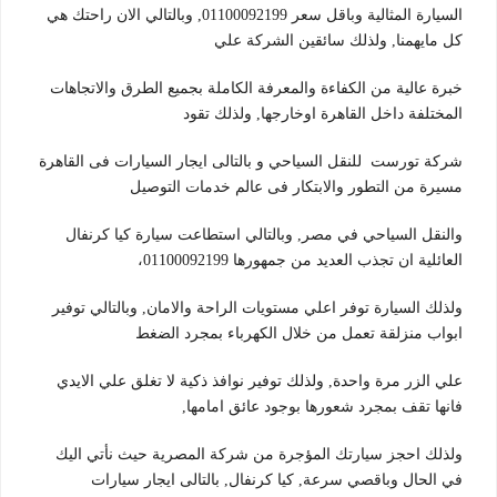
السيارة المثالية وباقل سعر 01100092199, وبالتالي الان راحتك هي
كل مايهمنا, ولذلك سائقين الشركة علي
خبرة عالية من الكفاءة والمعرفة الكاملة بجميع الطرق والاتجاهات
المختلفة داخل القاهرة اوخارجها, ولذلك تقود
شركة تورست للنقل السياحي و بالتالى ايجار السيارات فى القاهرة
مسيرة من التطور والابتكار فى عالم خدمات التوصيل
والنقل السياحي في مصر, وبالتالي استطاعت سيارة كيا كرنفال
العائلية ان تجذب العديد من جمهورها 01100092199،
ولذلك السيارة توفر اعلي مستويات الراحة والامان, وبالتالي توفير
ابواب منزلقة تعمل من خلال الكهرباء بمجرد الضغط
علي الزر مرة واحدة, ولذلك توفير نوافذ ذكية لا تغلق علي الايدي
فانها تقف بمجرد شعورها بوجود عائق امامها,
ولذلك احجز سيارتك المؤجرة من شركة المصرية حيث نأتي اليك
في الحال وباقصي سرعة, كيا كرنفال, بالتالى ايجار سيارات