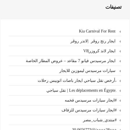
تصنيفات
Kia Carnival For Rent
ايجار رنج روڤر |لاندر روڤر
ايجار لاند كروزر|V8
ايجار مرسيدس فيانو 7 مقاعد – عروض المطار الخاصة
سيارات مرسيدس ليموزين للايجار
،أرخص نقل سياحي ايجار باصات اتوبيس رحلات
.Les déplacements en Égypte | نقل سياحي
#ايجار سيارات مرسيدس فخمه
#ايجار سيارات مرسيدس للزفاف
#منتدي_شباب_مصر
+++28++++/@30.0656773