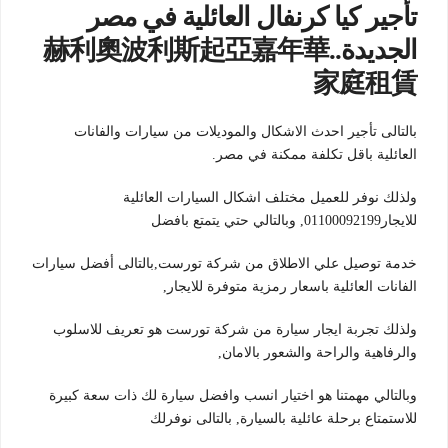
تأجير كيا كرنفال العائلية في مصر
الجديدة..赫利奧波利斯起亞嘉年華
家庭租賃
بالتالى تأجير احدث الاشكال والموديلات من سيارات والفانات
العائلية باقل تكلفة ممكنة في مصر.
ولذلك نوفر للعميل مختلف اشكال السيارات العائلية
للايجار01100092199, وبالتالي حتي يتمتع بافضل
خدمة توصيل علي الاطلاق من شركة تورست,بالتالى أفضل سيارات
الفانات العائلية باسعار رمزية متوفرة للايجار,
ولذلك تجربة ايجار سيارة من شركة تورست هو تعريف للاسلوب
والرفاهية والراحة والشعور بالامان,
وبالتالي مهمتنا هو اختيار انسب وافضل سيارة لك ذات سعة كبيرة
للاستمتاع برحلة عائلية بالسيارة, بالتالى نوفرلك