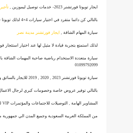
ايجار تويوتا فورتشنر 2023- خدمات توصيل ليموزين ,
تأجير
بالتالي كن دائما متفرد في اختيار سيارات 4×4 لذلك تويوتا فورتشنر الأقرب لك
سيارة المهام الشاقة ,
ايجار فورتشنر مدينة نصر
لذلك استمتع بتجربة قيادة لا مثيل لها عند اختيار استئجار فوتشنر سي
سيارة متعددة الاستخدام رياضية صاحبة المهمات الشاقة بال
01099792099
سيارة تويوتا فورتشنر 2023 , 2020 , 2019 للايجار بالسائق وبدون سائق عقود سنوية وشهرية
بالتالي توفير عروض خاصة وخصومات كبري لرجال الاعمال ,
المشاوير الهامة , التوصيلات للاجتماعات والمؤتمرات VIP لكبار الزائرين القادمين
من المملكة العربية السعودية وجميع المدن الي جمهورية مصر العربية 