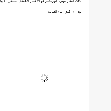
لذلك ايجار تويوتا فورتشنر هو الاختيار الافضل للسفر , لأنها
بون اي قلق اثناء القيادة