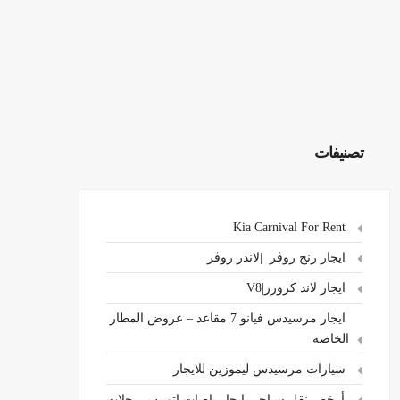
تصنيفات
Kia Carnival For Rent
ايجار رنج روڤر |لاندر روڤر
ايجار لاند كروزر|V8
ايجار مرسيدس فيانو 7 مقاعد – عروض المطار
الخاصة
سيارات مرسيدس ليموزين للايجار
،أرخص نقل سياحي ايجار باصات اتوبيس رحلات