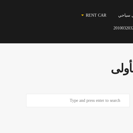
 سياحي
RENT CAR
201003203