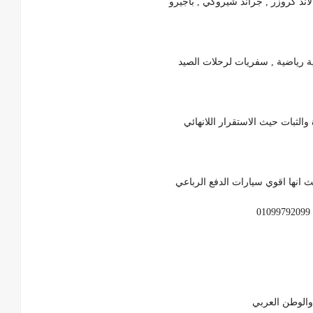
اند كروزر , جراند شيروكي , باجيرو
ة رياضية , سفريات لرحلات الصيد
الثبات حيث الاستقرار اللانهائي
 انها اقوي سيارات الدفع الرباعي
ج والوطن العربي