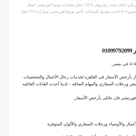
ريكي
,
ايجار جيب رنج روفر 2021
,
ايجار سيارات تويوتا فورتشنر اسعار
4×4 احدث موديل للسياحة
,
تأجير تويوتا فورتشنر
,
سيارات 4×4 ايجار
01
ى أحدث موديل للايجار بأرخص الأسعار فى القاهره لخدمات رجال الأعمال والشخصيات
فر ورحلات السفارى والمهام الشاقه – لدينا أحدث الفانات العائليه
 فورتشنر فان عائلى بأرخص الأسعار,