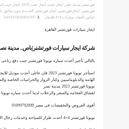
فورتشنر مدينة نصر
,
ايجار جيب
,
ايجار جيب 2020
,
ايجار جيب ام
فورتشنر
,
ايجار فورتشنر
,
ايجار فورتشنر الجديدة بدون سائق
,
باجيرو 
عباس العقاد
,
سيارات 4×4 للايجار
SAYED BASIOUNY
ايجار سيارات فورتشنر القاهرة
شركة ايجار سيارات فورتشنر|باص.. مدينة نصر 099792099
بالتالي تأجير أحدث سياره تويوتا فورتشنر جيب دفع رباعى 4×4 فى مصر,
استأجر تويوتا فورتشنر 2023 فان عائل
الهامه والدبلوماسيين وكبار الزوار والحراسات الخاصه والس
تويوتا فورتشنر 2023 مدينة نصر
لعشاق الفخامه والسفر والرحلات لدينا أحدث سياره تويوتا
أقوى العروض والتخفيضات فى مصر 01099792099
تويوتا فورتشنر 4×4 أحدث طراز للسياحة وخدمات رجال الأعمال والأوصياء ورحلات السفاري والألوان المتوفرة