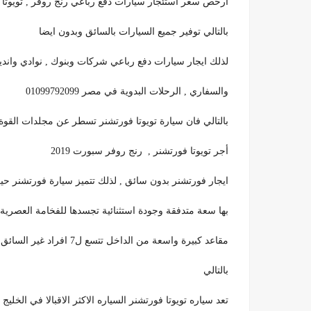
ارخص سعر استئجار سيارات دفع رباعي رنج روفر , تويوتا ل
بالتالي توفير جميع السيارات بالسائق وبدون ايضا
لذلك ايجار سيارات دفع رباعي شركات وبنوك , نوادي واندي
والسفاري , الرحلات البدوية في مصر 01099792099
بالتالي فان سيارة تويوتا فورتشنر تسطر عن مجلدات القوة و
أجر تويوتا فورتشنر , رنج روفر سبورت 2019
ايجار فورتشنر بدون سائق , لذلك تتميز سيارة فورتشنر حيث
بها سعة متدفقة وجودة استثنائية تجسدها للفخامة العصرية 01099792099
مقاعد كبيرة واسعة من الداخل تتسع ل7 افراد غير السائق
بالتالي
تعد سياره تويوتا فورتشنر السياره الاكثر الاقبالا في الخلي