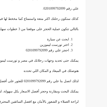
علي رقم 0201099792099.
كذلك ستكون رحلتك اكثر متعة واستمتاع كما مخخط لها ف
بالتالي تتكون عملية الحجز على موقعنا من 3 خطوات سهلة فقط:
ابحث عن سيارة
اختر تورست ليموزين
احجز علي رقم 0201099792099
يمكنك حتى تحديد وجهات رحلاتك في مصر و تورست ليموزين 099792099
هتوصلك في الميعاد و المكان اللي تحدده
لذلك اتصل بنا علي رقم 0201099792099 للعثور على أفضل سيارة لك.
يمكنك البحث ومقارنة وحجز أفضل الاسعار بكل سهولة، لدين
لراحة العملاء و الشعور بالأمان مع افضل السائقين المحترف