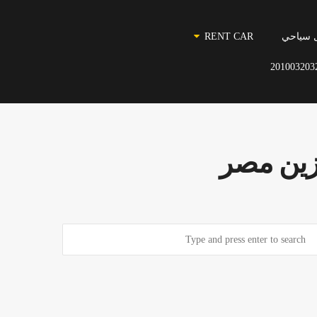
 سياحي
RENT CAR
201003203
وزين مصر