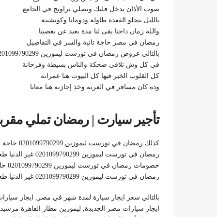
صوت الأذان يدخل قلبك ونصلي تراويح في الجامع
بالليل بتحلو القعدة طاولة ودومانا وكوتشينة
والله زمان داحنا بقى لنا مدة بعيد عن بعضينا
رمضان في مصر حاجة تانية والسر في التفاصيل
بالتالي عروض رمضان في تورست ليموزين 0201099790299 غير الدنيا طعمه بطعم النيل
في كل وش تلاقي ضحكة والناس بسيطة وفرحانة
كل القلوب الخير فيها كل البيوت هنا عمرانه
وده كان مسافر في الغربة وخذ إجازته هنا معانا
تأجير سيارت | رمضان تملي مقربنا
كذلك رمضان في تورست ليموزين 0201099790299 حاجة ثانية والسر في التفاصيل
رمضان في تورست ليموزين 0201099790299 غير الدنيا طعمه بطعم النيل
خصومات رمضان في تورست ليموزين 0201099790299 حاجة ثانية والسر في التفاصيل
رمضان في تورست ليموزين 0201099790299 غير الدنيا طعمه بطعم النيل
بالتالي سعر ايجار سيارة لمدة شهر في مصر, ايجار سيارا
ايجار سيارات مصر الجديدة, ليموزين مطار القاهرة مرسيدس