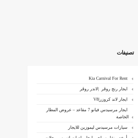
تصنيفات
Kia Carnival For Rent
ايجار رنج روڤر |لاندر روڤر
ايجار لاند كروزر|V8
ايجار مرسيدس فيانو 7 مقاعد – عروض المطار
الخاصة
سيارات مرسيدس ليموزين للايجار
،أرخص نقل سياحي ايجار باصات اتوبيس رحلات