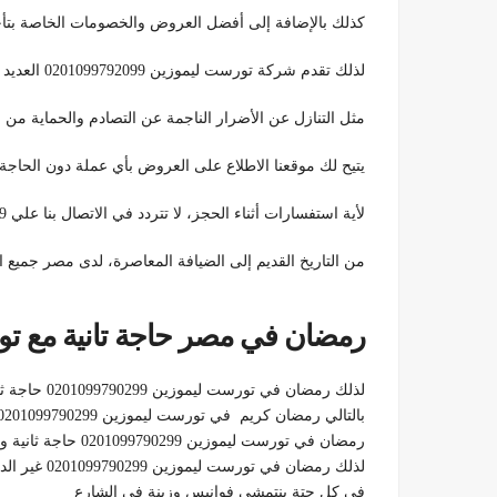
كذلك بالإضافة إلى أفضل العروض والخصومات الخاصة بتأج
لذلك تقدم شركة تورست ليموزين 0201099792099 العديد من التأمينات
مثل التنازل عن الأضرار الناجمة عن التصادم والحماية من 
يتيح لك موقعنا الاطلاع على العروض بأي عملة دون الحاجة 
لأية استفسارات أثناء الحجز، لا تتردد في الاتصال بنا علي 0201099792099.
من التاريخ القديم إلى الضيافة المعاصرة، لدى مصر جميع ا
رمضان في مصر حاجة تانية مع تورست ليمو
لذلك رمضان في تورست ليموزين 0201099790299 حاجة ثانية والسر في التفاصيل
بالتالي رمضان كريم في تورست ليموزين 0201099790299 غير الدنيا طعمه بطعم النيل
رمضان في تورست ليموزين 0201099790299 حاجة ثانية والسر في التفاصيل
لذلك رمضان في تورست ليموزين 0201099790299 غير الدنيا طعمه بطعم النيل
في كل حتة بنتمشى فوانيس وزينة في الشارع