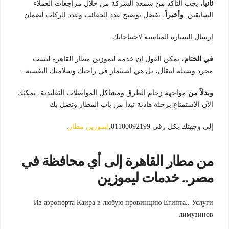
ثانياً
، يجب التأكد من سمعة الشركة من خلال مراجعات العملاء
السابقين.
وأخيراً
، يفضل توضيح عدد الحقائب وعدد الركاب لضمان
إرسال السيارة المناسبة لاحتياجاتك.
في الختام
، يمكن القول إن خدمة ليموزين مطار القاهرة ليست
مجرد وسيلة انتقال، بل هي استثمار في راحتك وسلامتك النفسية.
وبدلاً من
مواجهة زحام الطرق ومشاكل المواصلات التقليدية، يمكنك
الآن الاستمتاع برحلة هادئة تبدأ من باب المطار وتصل بك
إلى وجهتك بكل رقي 01100092199,
ليموزين مطار
.
من مطار القاهرة إلى أي محافظة في
مصر.. خدمات ليموزين
Из аэропорта Каира в любую провинцию Египта.. Услуги
лимузинов