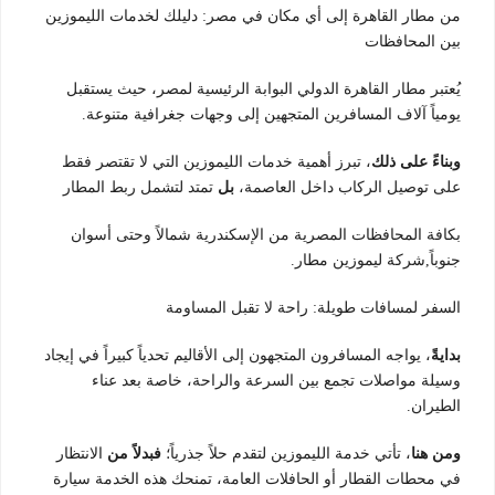
من مطار القاهرة إلى أي مكان في مصر: دليلك لخدمات الليموزين
بين المحافظات
يُعتبر مطار القاهرة الدولي البوابة الرئيسية لمصر، حيث يستقبل
يومياً آلاف المسافرين المتجهين إلى وجهات جغرافية متنوعة.
وبناءً على ذلك
، تبرز أهمية خدمات الليموزين التي لا تقتصر فقط
على توصيل الركاب داخل العاصمة،
بل
تمتد لتشمل ربط المطار
بكافة المحافظات المصرية من الإسكندرية شمالاً وحتى أسوان
جنوباً,شركة ليموزين مطار.
السفر لمسافات طويلة: راحة لا تقبل المساومة
بدايةً
، يواجه المسافرون المتجهون إلى الأقاليم تحدياً كبيراً في إيجاد
وسيلة مواصلات تجمع بين السرعة والراحة، خاصة بعد عناء
الطيران.
ومن هنا
، تأتي خدمة الليموزين لتقدم حلاً جذرياً؛
فبدلاً من
الانتظار
في محطات القطار أو الحافلات العامة، تمنحك هذه الخدمة سيارة