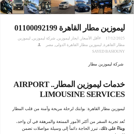
ليموزين مطار القاهرة 01100092199
17/12/2025
#أقل الأسعار
,
ايجار ليموزين
,
شركة ليموزين
,
ليموزين
مطار القاهرة
,
ليموزين مطار القاهرة الدولى
,
مصر
SAYED BASIOUNY
شركة ليموزين مطار
خدمات ليموزين المطار.. AIRPORT
LIMOUSINE SERVICES
ليموزين مطار القاهرة: بوابتك لرحلة مريحة وآمنة من قلب المطار
تُعد تجربة السفر من أكثر الأمور الممتعة والمرهقة في آن واحد،
وبناءً على ذلك
، تبرز الحاجة دائماً إلى وسيلة مواصلات تضمن