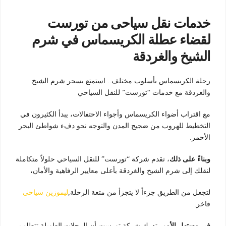
خدمات نقل سياحى من تورست
لقضاء عطلة الكريسماس في شرم
الشيخ والغردقة
رحلة الكريسماس بأسلوب مختلف.. استمتع بسحر شرم الشيخ
والغردقة مع خدمات “تورست” للنقل السياحي
مع اقتراب أضواء الكريسماس وأجواء الاحتفالات، يبدأ الكثيرون في
التخطيط للهروب من ضجيج المدن والتوجه نحو دفء شواطئ البحر
الأحمر.
وبناءً على ذلك
، تقدم شركة “تورست” للنقل السياحي حلولاً متكاملة
لنقلك إلى شرم الشيخ والغردقة بأعلى معايير الرفاهية والأمان،
لتجعل من الطريق جزءاً لا يتجزأ من متعة الرحلة,
ليموزين سياحى
فاخر.
في مستهل الأمر
، تدرك شركة تورست أن الرحلات الطويلة تتطلب