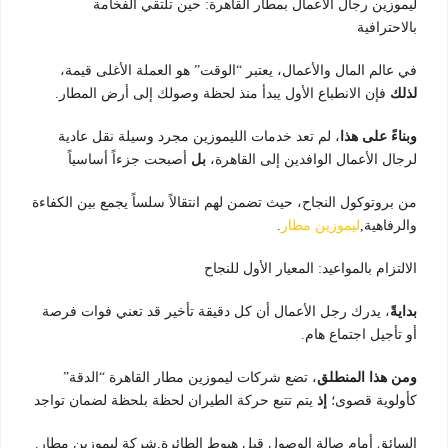
ليموزين رجال الأعمال بمطار القاهرة: حين تلتقي الفخامة
بالاحترافية
في عالم المال والأعمال، يعتبر “الوقت” هو العملة الأغلى قيمة،
لذلك
فإن الانطباع الأول يبدأ منذ لحظة وصولك إلى أرض المطار.
وبناءً على هذا
، لم تعد خدمات الليموزين مجرد وسيلة نقل عادية
لرجال الأعمال الوافدين إلى القاهرة،
بل
أصبحت جزءاً أساسياً
من بروتوكول النجاح، حيث تضمن لهم انتقالاً سلساً يجمع بين الكفاءة
والرفاهية,
ليموزين مطار
.
الالتزام بالمواعيد: المعيار الأول للنجاح
بدايةً
، يدرك رجل الأعمال أن كل دقيقة تأخير قد تعني فوات فرصة
أو تأجيل اجتماع هام.
ومن هذا المنطلق
، تضع شركات ليموزين مطار القاهرة “الدقة”
كأولوية قصوى؛
إذ
يتم تتبع حركة الطيران لحظة بلحظة لضمان تواجد
السائق أمام صالة الوصول قبل هبوط الطائرة,شركة ليموزين مطار.