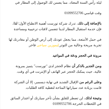
ليلة رأس السنة المعتاد، مما يضمن لك الوصول إلى المطار في
وقت قياسي.01099552706
بالإضافة إلى ذلك
، تدرك شركة تورست أهمية الانطباع الأول؛
لذا
،
فإن خدمة استقبال المطار لدينا تتضمن لافتات ترحيبية ومساعدة
في حمل الأمتعة، مما يجعل عودتك إلى أرض الوطن أو مغادرتك لها
تجربة مريحة وخالية من التوتر,
ليموزين سياحى
فاخر.
مرونة في الحجز ودقة في المواعيد
ومن الجدير بالذكر أن
نظام الحجز لدى “تورست” يتميز بمرونة
عالية، حيث يمكنك الحجز عبر الهاتف أو الإنترنت في أي وقت.
وعلى الرغم من
الإقبال الشديد في نهاية ديسمبر، إلا أن الشركة
قامت بزيادة عدد سياراتها المتاحة لتغطية كافة الطلبات.
ونتيجة لذلك
، لن تضطر للقلق بشأن تأخر سيارتك أو اعتذار السائق
في اللحظات الحرجة.01099552706