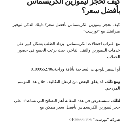
كيف تحجز ليموزين الكريسماس
بأفضل سعر؟
كيف تحجز ليموزين الكريسماس بأفضل سعر؟ دليلك الذكي لتوفير
ميزانيتك مع “تورست”
مع اقتراب احتفالات الكريسماس، يزداد الطلب بشكل كبير على
خدمات الليموزين والنقل الفاخر، حيث يرغب الجميع في حضور
الحفلات
أو السفر للوجهات السياحية بأناقة وراحة.01099552706
ومع ذلك
، قد يقلق البعض من ارتفاع التكاليف خلال هذا الموسم
المزدحم.
لذلك
، سنستعرض في هذه المقالة أهم النصائح التي تساعدك على
حجز ليموزين الكريسماس بأفضل سعر ممكن مع
شركة “تورست”.01099552706