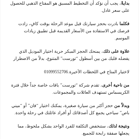
بدايةً
، يجب أن نؤكد أن التخطيط المسبق هو المفتاح الذهبي للحصول
على سعر عادل.
فكلما
بادرت بحجز سيارتك قبل موعد الرحلة بوقت كافٍ، زادت
فرصك في الاستفادة من الأسعار القديمة قبل تطبيق زيادات
الموسم.
علاوة على ذلك
، يمنحك الحجز المبكر حرية اختيار الموديل الذي
يفضله قلبك من بين أسطول “تورست” المتنوع، بدلاً من الاضطرار
لاختيار المتاح في اللحظات الأخيرة.01099552706
من ناحية أخرى
، تقدم شركة “تورست” باقات خاصة جداً خلال فترة
الكريسماس تستهدف العائلات والمجموعات.
وبدلاً من
حجز أكثر من سيارة صغيرة، يمكنك اختيار “فان” أو “ميني
باص” سياحي يجمع كل أصدقائك أو أفراد عائلتك في رحلة واحدة.
ونتيجة لذلك
، ستنخفض التكلفة للفرد الواحد بشكل ملحوظ، مما
يجعلها صفقة رابحة للجميع.