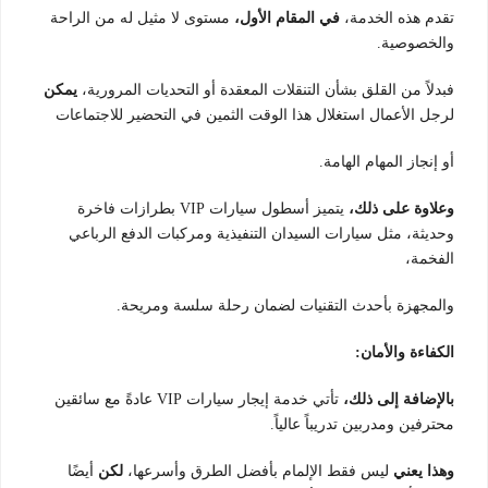
تقدم هذه الخدمة،
في المقام الأول،
مستوى لا مثيل له من الراحة
والخصوصية.
فبدلاً من القلق بشأن التنقلات المعقدة أو التحديات المرورية،
يمكن
لرجل الأعمال استغلال هذا الوقت الثمين في التحضير للاجتماعات
أو إنجاز المهام الهامة.
وعلاوة على ذلك،
يتميز أسطول سيارات VIP بطرازات فاخرة
وحديثة، مثل سيارات السيدان التنفيذية ومركبات الدفع الرباعي
الفخمة،
والمجهزة بأحدث التقنيات لضمان رحلة سلسة ومريحة.
الكفاءة والأمان:
بالإضافة إلى ذلك،
تأتي خدمة إيجار سيارات VIP عادةً مع سائقين
محترفين ومدربين تدريباً عالياً.
وهذا يعني
ليس فقط الإلمام بأفضل الطرق وأسرعها،
لكن
أيضًا