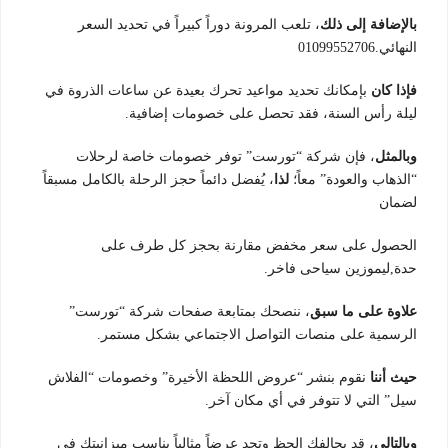
بالإضافة إلى ذلك
، تلعب المرونة دوراً كبيراً في تحديد السعر
النهائي.01099552706
فإذا كان
بإمكانك تحديد مواعيد تحرك بعيدة عن ساعات الذروة في
ليلة رأس السنة، فقد تحصل على خصومات إضافية.
وبالمثل
، فإن شركة “تورست” توفر خصومات خاصة لرحلات
“الذهاب والعودة” معاً؛
لذا
، يُفضل دائماً حجز الرحلة بالكامل مسبقاً
لضمان
الحصول على سعر مخفض مقارنة بحجز كل طرف على
حدة,ليموزين سياحى فاخر.
علاوة على ما سبق
، ننصحك بمتابعة صفحات شركة “تورست”
الرسمية على منصات التواصل الاجتماعي بشكل مستمر.
حيث أننا
نقوم بنشر “عروض اللحظة الأخيرة” وخصومات “الفلاش
سيل” التي لا تتوفر في أي مكان آخر.
وبالتالي
، قد يحالفك الحظ وتجد عرضاً مثالياً يناسب ميزانيتك في