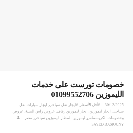
خصومات تورست على خدمات
الليموزين 01099552706
30/12/2025
#أقل الأسعار
,
#ايجار نقل سياحى
,
ايجار سيارات نقل
سياحى
,
ايجار ليموزين
,
ايجار ليموزين زفاف
,
عروض راس السنة
,
عروض
وخصومات الكريسماس
,
ليموزين المطار
,
ليموزين سياحى
,
مصر
SAYED BASIOUNY