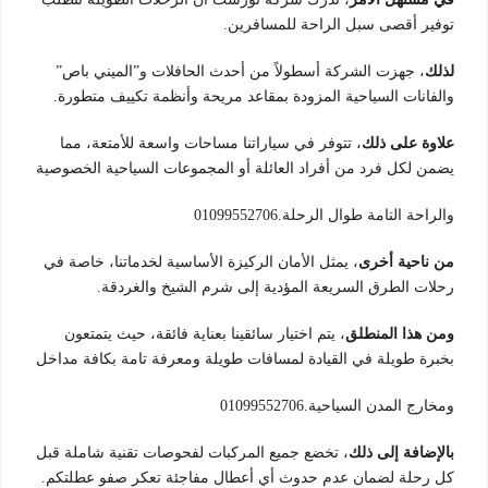
توفير أقصى سبل الراحة للمسافرين.
لذلك
، جهزت الشركة أسطولاً من أحدث الحافلات و”الميني باص”
والفانات السياحية المزودة بمقاعد مريحة وأنظمة تكييف متطورة.
علاوة على ذلك
، تتوفر في سياراتنا مساحات واسعة للأمتعة، مما
يضمن لكل فرد من أفراد العائلة أو المجموعات السياحية الخصوصية
والراحة التامة طوال الرحلة.01099552706
من ناحية أخرى
، يمثل الأمان الركيزة الأساسية لخدماتنا، خاصة في
رحلات الطرق السريعة المؤدية إلى شرم الشيخ والغردقة.
ومن هذا المنطلق
، يتم اختيار سائقينا بعناية فائقة، حيث يتمتعون
بخبرة طويلة في القيادة لمسافات طويلة ومعرفة تامة بكافة مداخل
ومخارج المدن السياحية.01099552706
بالإضافة إلى ذلك
، تخضع جميع المركبات لفحوصات تقنية شاملة قبل
كل رحلة لضمان عدم حدوث أي أعطال مفاجئة تعكر صفو عطلتكم.