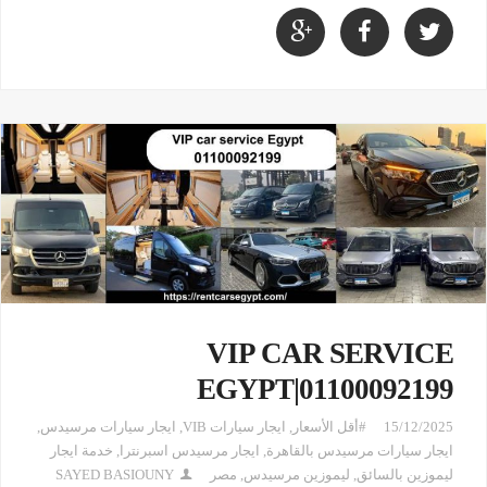
VIP CAR SERVICE
EGYPT|01100092199
15/12/2025
#أقل الأسعار
,
ايجار سيارات VIB
,
ايجار سيارات مرسيدس
,
ايجار سيارات مرسيدس بالقاهرة
,
ايجار مرسيدس اسبرنترا
,
خدمة ايجار
ليموزين بالسائق
,
ليموزين مرسيدس
,
مصر
SAYED BASIOUNY