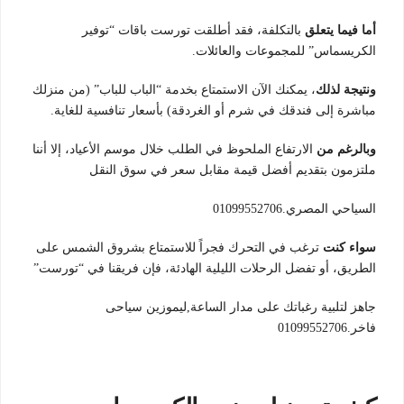
أما فيما يتعلق
بالتكلفة، فقد أطلقت تورست باقات “توفير
الكريسماس” للمجموعات والعائلات.
ونتيجة لذلك
، يمكنك الآن الاستمتاع بخدمة “الباب للباب” (من منزلك
مباشرة إلى فندقك في شرم أو الغردقة) بأسعار تنافسية للغاية.
وبالرغم من
الارتفاع الملحوظ في الطلب خلال موسم الأعياد، إلا أننا
ملتزمون بتقديم أفضل قيمة مقابل سعر في سوق النقل
السياحي المصري.01099552706
سواء كنت
ترغب في التحرك فجراً للاستمتاع بشروق الشمس على
الطريق، أو تفضل الرحلات الليلية الهادئة، فإن فريقنا في “تورست”
جاهز لتلبية رغباتك على مدار الساعة,ليموزين سياحى
فاخر.01099552706