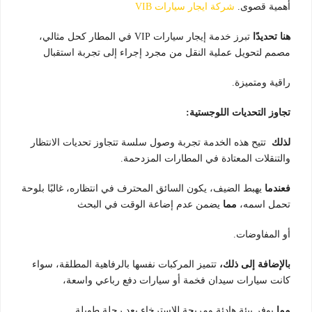
أهمية قصوى.
شركة ايجار سيارات VIB
هنا تحديدًا
تبرز خدمة إيجار سيارات VIP في المطار كحل مثالي،
مصمم لتحويل عملية النقل من مجرد إجراء إلى تجربة استقبال
راقية ومتميزة.
تجاوز التحديات اللوجستية:
لذلك
تتيح هذه الخدمة تجربة وصول سلسة تتجاوز تحديات الانتظار
والتنقلات المعتادة في المطارات المزدحمة.
فعندما
يهبط الضيف، يكون السائق المحترف في انتظاره، غالبًا بلوحة
تحمل اسمه،
مما
يضمن عدم إضاعة الوقت في البحث
أو المفاوضات.
بالإضافة إلى ذلك،
تتميز المركبات نفسها بالرفاهية المطلقة، سواء
كانت سيارات سيدان فخمة أو سيارات دفع رباعي واسعة،
مما
يوفر بيئة هادئة ومريحة للاسترخاء بعد رحلة طويلة.