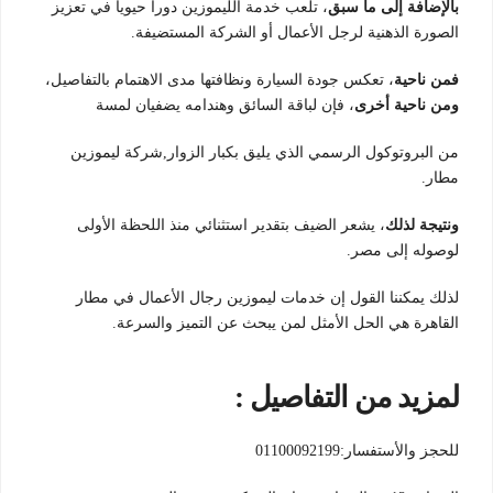
بالإضافة إلى ما سبق
، تلعب خدمة الليموزين دوراً حيوياً في تعزيز
الصورة الذهنية لرجل الأعمال أو الشركة المستضيفة.
فمن ناحية
، تعكس جودة السيارة ونظافتها مدى الاهتمام بالتفاصيل،
ومن ناحية أخرى
، فإن لباقة السائق وهندامه يضفيان لمسة
من البروتوكول الرسمي الذي يليق بكبار الزوار,شركة ليموزين
مطار.
ونتيجة لذلك
، يشعر الضيف بتقدير استثنائي منذ اللحظة الأولى
لوصوله إلى مصر.
لذلك يمكننا القول إن خدمات ليموزين رجال الأعمال في مطار
القاهرة هي الحل الأمثل لمن يبحث عن التميز والسرعة.
لمزيد من التفاصيل :
للحجز والأستفسار:01100092199