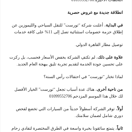
انطلاقة جديدة مع عروض حصرية
في البداية
، أعلنت شركة “تورست” للنقل السياحي والليموزين عن
إطلاق حزمة خصومات استثنائية تصل إلى 11% على كافة خدمات
توصيل مطار القاهرة الدولي.
علاوة على ذلك
، لم تكتفِ الشركة بخفض الأسعار فحسب، بل ركزت
على تحسين جودة الخدمة لتقديم تجربة تليق ببهجة العام الجديد.
لماذا تختار “تورست” في احتفالات رأس السنة؟
من ناحية أخرى
، هناك عدة أسباب تجعل “تورست” الخيار الأفضل
لك خلال هذا الموسم المزدحم.01099552706
أولاً
، توفر الشركة أسطولاً حديثاً من السيارات التي تخضع لفحص
دوري شامل لضمان سلامتك.
ث
انياً
، يتمتع سائقونا بخبرة واسعة في الطرق المختصرة لتفادي زحام