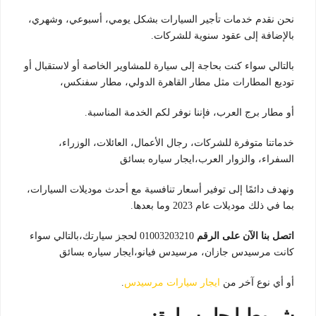
نحن نقدم خدمات تأجير السيارات بشكل يومي، أسبوعي، وشهري،
بالإضافة إلى عقود سنوية للشركات.
بالتالي سواء كنت بحاجة إلى سيارة للمشاوير الخاصة أو لاستقبال أو
توديع المطارات مثل مطار القاهرة الدولي، مطار سفنكس،
أو مطار برج العرب، فإننا نوفر لكم الخدمة المناسبة.
خدماتنا متوفرة للشركات، رجال الأعمال، العائلات، الوزراء،
السفراء، والزوار العرب،ايجار سياره بسائق
ونهدف دائمًا إلى توفير أسعار تنافسية مع أحدث موديلات السيارات،
بما في ذلك موديلات عام 2023 وما بعدها.
اتصل بنا الآن على الرقم
01003203210 لحجز سيارتك،بالتالي سواء
كانت مرسيدس جازان، مرسيدس فيانو،ايجار سياره بسائق
أو أي نوع آخر من
ايجار سيارات مرسيدس
.
شروط ايجار سيارة: