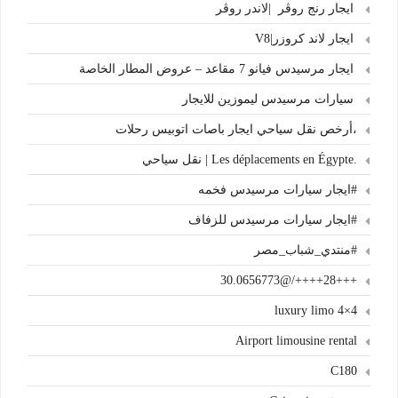
ايجار رنج روڤر |لاندر روڤر
ايجار لاند كروزر|V8
ايجار مرسيدس فيانو 7 مقاعد – عروض المطار الخاصة
سيارات مرسيدس ليموزين للايجار
،أرخص نقل سياحي ايجار باصات اتوبيس رحلات
.Les déplacements en Égypte | نقل سياحي
#ايجار سيارات مرسيدس فخمه
#ايجار سيارات مرسيدس للزفاف
#منتدي_شباب_مصر
+++28++++/@30.0656773
4×4 luxury limo
Airport limousine rental
C180