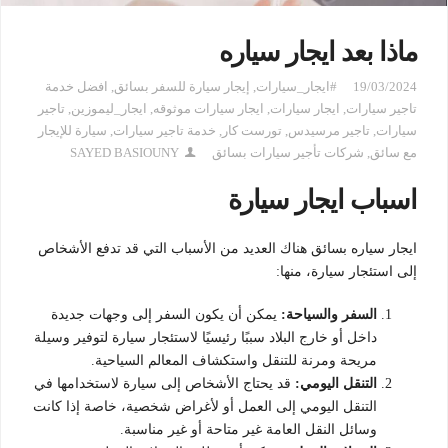
ماذا بعد ايجار سياره
19/03/2024
#ايجار_سيارات
,
إيجار سيارة للسفر بسائق
,
افضل خدمة
تاجير سيارات
,
ايجار سيارات
,
ايجار سيارات موثوقه
,
ايجار_ليموزين
,
تاجير
سيارات
,
تاجير مرسيدس
,
تورست كار
,
خدمة تاجير سيارات
,
سيارة للإيجار
مع سائق
,
شركات تأجير سيارات بسائق
SAYED BASIOUNY
اسباب ايجار سيارة
ايجار سياره بسائق هناك العديد من الأسباب التي قد تدفع الأشخاص
إلى استئجار سيارة، منها:
السفر والسياحة:
يمكن أن يكون السفر إلى وجهات جديدة
داخل أو خارج البلاد سببًا رئيسيًا لاستئجار سيارة لتوفير وسيلة
مريحة ومرنة للتنقل واستكشاف المعالم السياحية.
التنقل اليومي:
قد يحتاج الأشخاص إلى سيارة لاستخدامها في
التنقل اليومي إلى العمل أو لأغراض شخصية، خاصة إذا كانت
وسائل النقل العامة غير متاحة أو غير مناسبة.