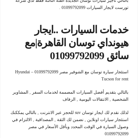
بالتالي تأجير سيارات توسان الجديدة الفئة الثالثة فقط لدي شركة
تورست لايجار السيارات 01099792099 .
خدمات السيارات ..ايجار
هيونداي توسان القاهرة|مع
سائق 01099792099
استئجار سيارة توسان مع الشوفير مصر 01099792099 – Hyundai
Tucson for rent
بالتالي بتقديم أفضل السيارات المصممة لخدمات السفر , المشاوير
الشخصية , الانتقالات اليومية , الزفاف
لذلك نقدم لك ايجار توسان suv للحجز عبر الانترنت , بالتالي يمككنك
استئجار سيارات اونلاين , نضمن لك الثقة , المصداقية , الالتزام في
وصول السيارة في الوقت المحدد وبأقل الأسعار في مصر
01099792099