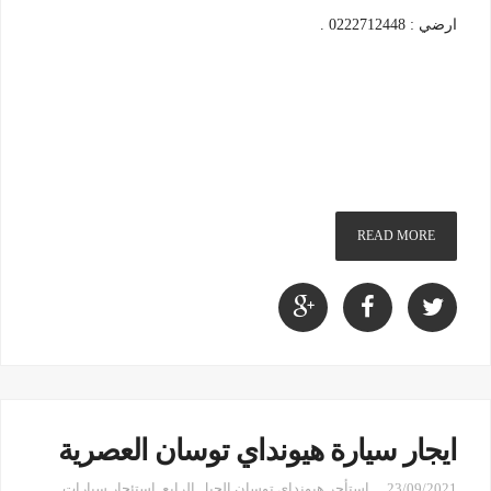
ارضي : 0222712448 .
READ MORE
ايجار سيارة هيونداي توسان العصرية
23/09/2021
استأجر هيونداي توسان الجيل الرابع
,
استئجار سيارات