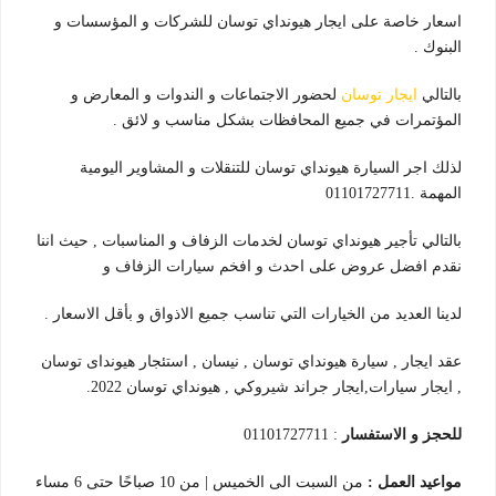
اسعار خاصة على ايجار هيونداي توسان للشركات و المؤسسات و
البنوك .
بالتالي
ايجار توسان
لحضور الاجتماعات و الندوات و المعارض و
المؤتمرات في جميع المحافظات بشكل مناسب و لائق .
لذلك اجر السيارة هيونداي توسان للتنقلات و المشاوير اليومية
المهمة .01101727711
بالتالي تأجير هيونداي توسان لخدمات الزفاف و المناسبات , حيث اننا
نقدم افضل عروض على احدث و افخم سيارات الزفاف و
لدينا العديد من الخيارات التي تناسب جميع الاذواق و بأقل الاسعار .
عقد ايجار , سيارة هيونداي توسان , نيسان , استئجار هيونداى توسان
, ايجار سيارات,ايجار جراند شيروكي , هيونداي توسان 2022.
للحجز و الاستفسار
: 01101727711
مواعيد العمل :
من السبت الى الخميس | من 10 صباحًا حتى 6 مساء