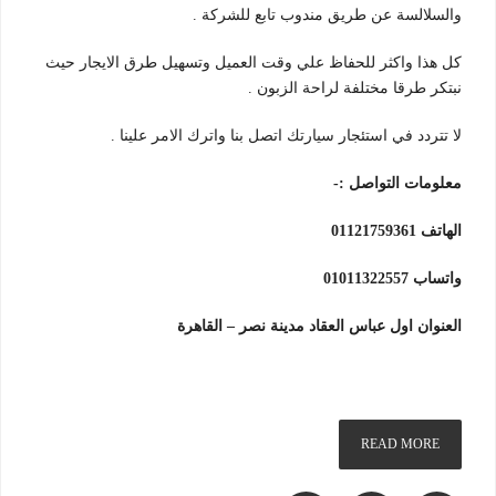
والسلالسة عن طريق مندوب تابع للشركة .
كل هذا واكثر للحفاظ علي وقت العميل وتسهيل طرق الايجار حيث
نبتكر طرقا مختلفة لراحة الزبون .
لا تتردد في استئجار سيارتك اتصل بنا واترك الامر علينا .
معلومات التواصل :-
الهاتف 01121759361
واتساب 01011322557
العنوان اول عباس العقاد مدينة نصر – القاهرة
READ MORE