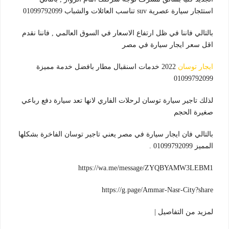
استئجار سيارة عصرية suv تناسب العائلات والشباب 01099792099
بالتالي فاننا في ظل ارتفاع الاسعار في السوق العالمي , فاننا نقدم
اقل سعر ايجار سيارة في مصر
ايجار توسان
2022 خدمات اسنقبال مطار بافضل خدمة مميزة
01099792099
لذلك تاجير سيارة توسان لرحلات الفاري لانها تعد سيارة دفع رباعي
صغيرة الحجم
بالتالي فان ايجار سيارة في مصر يعني تاجير توسان الفاخرة بشكلها
المميز 01099792099 .
https://wa.me/message/ZYQBYAMW3LEBM1
https://g.page/Ammar-Nasr-City?share
لمزيد من التفاصيل |