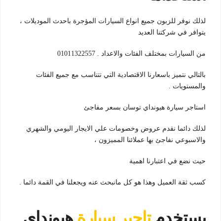
لذلك نوفر للزبون جميع انواع السيارات المؤجرة باحدث الموديلات ،
يتوافر في شركتنا العديد
من السيارات بمختلف الفئات والاعداد . 01011322557
بالتالي نتميز باسعارنا الاقتصادية التي تتناسب مع جميع الفئات
والمستويات .
استاجر سيارة هيونداي توسان بسعر مفاجئ
لذلك دائما نقدم عروض وخصومات علي الايجار اليومي والشهري
والاسبوعي نفاجئ بها عملائنا المميزون ،
حيث نضع في اعتبارنا اهمية
كسب ثقة العميل وهذا هو كل مانبحث عنه ويجعلنا في القمة دائما .
يستخدم
تاجير سيارة
هيونداي