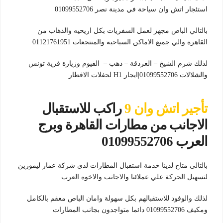
استئجار اتش وان سياحة في مدينة نصر 01099552706
بالتالي الباص مجهز لعمل السفريات بكل اريحيه والذهاب من
القاهرة والي جميع الاماكن السياحيه والمنتجعات 01121761951
لذلك شرم الشيخ – الغردقة – دهب – الفيوم وزيارة قرية تونس
والشلالات 01099552706|ايجار H1 لحفلات الافطار
تأجير اتش وان 9
راكب للاستقبال
الاجانب من مطارات القاهرة وبرج
العرب 01099552706
بالتالي متاح لدينا خدمة استقبال المطارات لدي شركة عمار ليموزين
لتسهيل الحركة علي عملائنا والاجانب والاخوه العرب
لذلك والوفود للاستقبالهم بكل سهولة وامان الباص معقم بالكامل
ومكيف 01099552706 دائما متواجدون بجانب المطارات