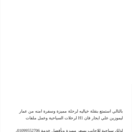
بالتالي استمتع بنقلة خياليه لرحلة مميزة وسفرة امنه من عمار
ليموزين علي ايجار فان H1 لرحلات السياحية وعمل ملفات
لذلك سياحية للاجانب بسعر مميزة وبأفضل خدمة 01099552706،