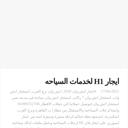
ايجار H1 لخدمات السياحه
17/04/2021
#ايجار اتش وان 2020
,
اتش وان برج العرب
,
استئجار اتش
وات
,
استئجار اتش وان 7 راكب
,
استئجار اتش وان سياحة في مدينة نصر
,
استئجار اتش وان لتوصيل عملائنا الي حفلات الافطار 01099552706
وايضا لرحلات السياحية والاستقبال من مطارا ت القاهرة وبرج العرب
اسكندرية
,
استمتع بنقلة خياليه لرحلة مميزة وسفرة امنه من عمار
ليموزين علي ايجار فان H1 لرحلات السياحية وعمل ملفات لذلك سياحية