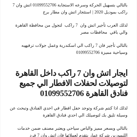
بالتالي بتسهيل الحركة وسرعه الاستجابة 01099552706 اتش وان 7
راكب بموديل 2020 | استئجار اتش وان مطار برج
لذلك العرب تأجير اتش وان 7 راكب لتجول من محافظة القاهرة
والي باقي محافظات مصر
بالتالي تأجير فان 7 راكب الي اسكندرية وعمل جولات ترفيهيه
وسياحية مميزة 01099552706
ايجار اتش وان 7 راكب داخل القاهرة
لتوصيلات لحفلات الافطار الي جميع
فنادق القاهرة 01099552706
لذلك اذا كنتم شركة وتوجد حفل افطار في احدي الفنادق وتبحث عن
وسيلة تليق بك لتوصيلك الي احدي فنادق القاهرة
بالتالي وبسعر مميز والباص سياحي ويعتبر مصنف ضمن خدمات
الليموزين شركة عمار بتقدم لعملائها فان اتش وان 7 فرد