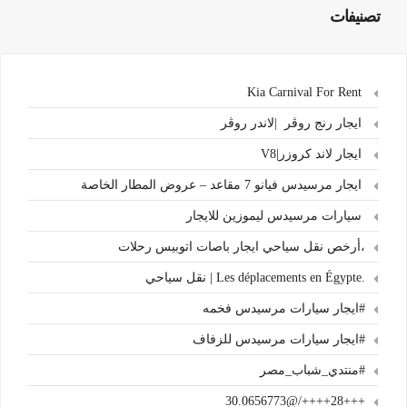
تصنيفات
Kia Carnival For Rent
ايجار رنج روڤر |لاندر روڤر
ايجار لاند كروزر|V8
ايجار مرسيدس فيانو 7 مقاعد – عروض المطار الخاصة
سيارات مرسيدس ليموزين للايجار
،أرخص نقل سياحي ايجار باصات اتوبيس رحلات
.Les déplacements en Égypte | نقل سياحي
#ايجار سيارات مرسيدس فخمه
#ايجار سيارات مرسيدس للزفاف
#منتدي_شباب_مصر
+++28++++/@30.0656773