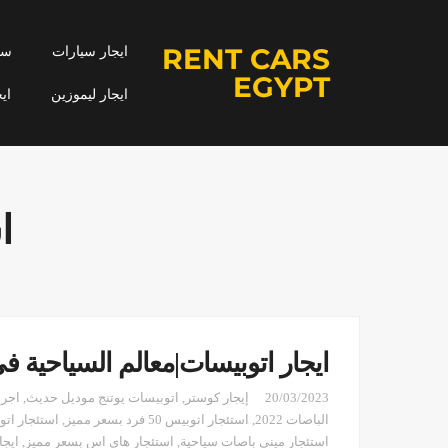
RENT CARS
ايجار سيارات
سيا
EGYPT
ايجار ليموزين
اي
ا
ايجار اتوبيسات|معالم السياحية 
20/03/2023
إيجار كوستر
,
اتوبيسات يوتنج موديل حديث
,
اجر 
الباصات 2022
,
استئجار اتوبيس 50 فرد بسعر مميز
,
استئجار اتوبي
استئجار ميني باصات سياحية
,
استئجار هاي اس بسعر مميز
,
ايجا