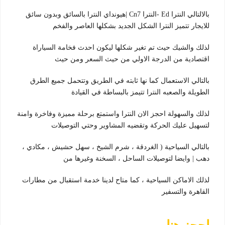
بالالتالي النترا Ed -النترا Cn7 |هيونداي النترا بالسائق وبدون سائق
للايجار تتميز النترا الشكل الجديد بشكلها العاصر والفخم
لذلك والشيك حيث تم تغير شكلها ليكون احدث فخامة السياراة
اقتصادية من الدرجة الاولي من حيث السعر ومن حيث
بالتالي الاستعمال كما نها ثابته في الطريق وتتحمل جميع الطرق
الطويلة والصعبه النترا تتيمز بالبساطة في القيادة
لذلك والسهولة احجز الان النترا واستمتع برحلة مميزة وفاخرة وامنة
لتسهيل عليك الحركة وتقضيه المشاوير وحتي التوصيلات
بالتالي السياحية ( الغردقة ، شرم الشيخ ، سهل حشيش ، مكادي ،
دهب | وايضا لتوصيلات الساحل ، السخنة وغيرها من
لذلك الاماكن السياحية ، كما متاح لدينا خدمة استقبال من مطارات
القاهرة والتسفير