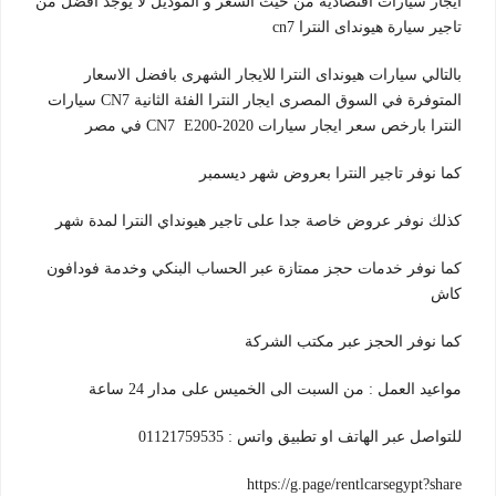
ايجار سيارات اقتصادية من حيث السعر و الموديل لا يوجد افضل من
تاجير سيارة هيونداى النترا cn7
بالتالي سيارات هيونداى النترا للايجار الشهرى بافضل الاسعار
المتوفرة في السوق المصرى ايجار النترا الفئة الثانية CN7 سيارات
النترا بارخص سعر ايجار سيارات CN7 E200-2020 في مصر
كما نوفر تاجير النترا بعروض شهر ديسمبر
كذلك نوفر عروض خاصة جدا على تاجير هيونداي النترا لمدة شهر
كما نوفر خدمات حجز ممتازة عبر الحساب البنكي وخدمة فودافون
كاش
كما نوفر الحجز عبر مكتب الشركة
مواعيد العمل : من السبت الى الخميس على مدار 24 ساعة
للتواصل عبر الهاتف او تطبيق واتس : 01121759535
https://g.page/rentlcarsegypt?share