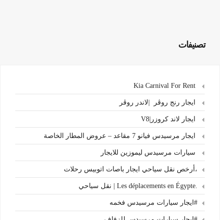
تصنيفات
Kia Carnival For Rent
ايجار رنج روڤر |لاندر روڤر
ايجار لاند كروزر|V8
ايجار مرسيدس فيانو 7 مقاعد – عروض المطار الخاصة
سيارات مرسيدس ليموزين للايجار
،أرخص نقل سياحي ايجار باصات اتوبيس رحلات
.Les déplacements en Égypte | نقل سياحي
#ايجار سيارات مرسيدس فخمه
#ايجار سيارات مرسيدس للزفاف