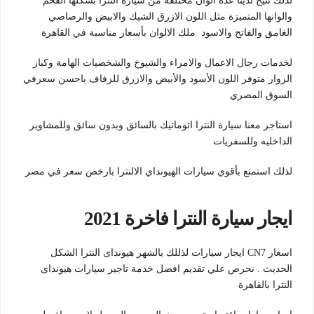
لذلك نتيح لدينا عدة الوان مختلفة من سيارة النترا بشكلها الفخم
والوانها المتميزة مثل اللون الازرق الشيك والابيض والرصاصي
الغامق والفاتح والاسود ملك الالوان بأسعار مناسبة في القاهرة
لخدمات رجال الاعمال والامراء والشيوخ والشخصيات الهامة وكبار
الزوار متوفر اللون الأسود والأبيض والازرق للزفاف باحسن سعرفي
السوق المصري
استاجر معنا سيارة النترا اتوماتيك بالسائق وبدون سائق وللمشاوير
الداخليه وللسفريات
لذلك استمتع بأقوي سيارات الهيونداي الالنترا بارخص سعر في مصر
ايجار سيارة النترا فاخرة 2021
اسعار CN7 ايجار سيارات لذللك بالشهر هيونداى النترا الشكل
الحديث . نحرص علي تقديم افضل خدمة تاجير سيارات هيونداى
النترا بالقاهرة