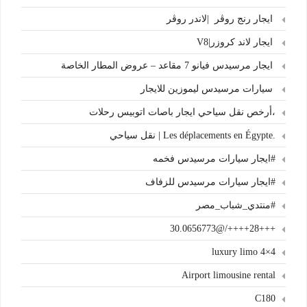
ايجار رنج روڤر |لاندر روڤر
ايجار لاند كروزر|V8
ايجار مرسيدس فيانو 7 مقاعد – عروض المطار الخاصة
سيارات مرسيدس ليموزين للايجار
،أرخص نقل سياحي ايجار باصات اتوبيس رحلات
.Les déplacements en Égypte | نقل سياحي
#ايجار سيارات مرسيدس فخمه
#ايجار سيارات مرسيدس للزفاف
#منتدي_شباب_مصر
+++28++++/@30.0656773
4×4 luxury limo
Airport limousine rental
C180