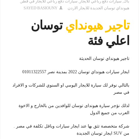
باك
,
سيارات دفع رباعي للايجار
,
سيارات دفع رباعي للايجار في قطر
,
هيونداي توسان الجديدة للايجار الاردن
SAYED BASIOUNY
تاجير هيونداي
توسان
اعلي فئة
تاجير هيونداي توسان الحديثة
ايجار سيارات هيونداي توسان 2022 بمدينة نصر 01011322557
بالتالي نوفر لك سيارة للايجار اليومي او السنوي للشركات و الافراد
في مصر
لذلك نؤجر سيارة هيونداى توسان للوافدين من بالخارج و الاخوة
العرب من جميع الدول
شركة متخصصة تثق بها عند ايجار سيارات وباقل تكلفة في مصر .
من SUV ايجار توسان الجديدة