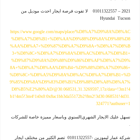
2021 – 01011322557 لا تفوت فرصة ايجار احدث موديل من
Hyundai Tucson
https://www.google.com/maps/place/%D8%A7%D9%8A%D8%AC
%D8%A7%D8%B1+%D8%AA%D9%88%D9%8A%D9%88%D8
%AA%D8%A7+%D9%87%D8%A7%D9%8A+%D8%A7%D8%B
3+%D8%8C+%D8%A7%D9%8A%D8%AC%D8%A7%D8%B1+
%D9%87%D9%8A%D9%88%D9%86%D8%AF%D8%A7%D9%
8A+%D8%A7%D8%AA%D8%B4+%D9%88%D8%A7%D9%86+
%D8%8C+%D8%A5%D9%8A%D8%AC%D8%A7%D8%B1+%D
9%85%D9%8A%D9%83%D8%B1%D9%88%D8%A8%D8%A7%
D8%B5%E2%80%AD/@30.068531,31.3269597,17z/data=!3m1!4
b1!4m5!3m4!1s0x0:0x8ac1bb3da55172b2!8m2!3d30.068531!4d31.
324771?authuser=1
نسهل عليك الايجار الشهري|السنوي وباسعار مميزة خاصة للشركات
.
شركة عمار ليموزين -01011322557 تضم الكثير من مختلف ايجار