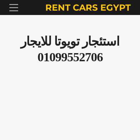
RENT CARS EGYPT
استئجار تويوتا للايجار
01099552706