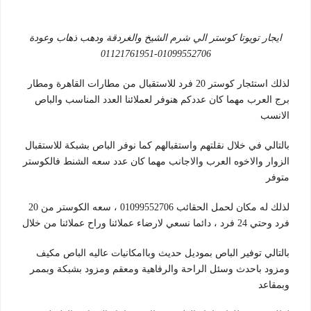
ايجار تويوتا كوستر الي شرم الشيخ والغردقة ودهب ذهاب وعودة
01099552706-01121761951
لذلك استئجار كوستر 20 فرد للاستقبال من مطارات القاهرة ومطار
برج العرب مهما كان عددكم هنوفر لعملائنا العدد المناسب والباص
الانسب
بالتالي في خلال نقلتهم واستقبالهم كما نوفر الباص بشبكة للاستقبال
الزوار والاخوه العرب والاجانب مهما كان عدد سعه الشنط فالكوستر
متوفر
لذلك له مكان لحمل الحقائب 01099552706 ، سعه الكوستر من 20
فرد وحتي 24 فرد ، دائما نسعي لارضاء عملائنا وراح عملائنا من خلال
بالتالي توفير الباص بموديل حديث وباامكانيات عاليه الباص مكيف
ومزود باحدث وسئل الراحة والرفاهية ومعقم ومزود بشبكة وبممر
وبمقاعد