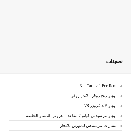
تصنيفات
Kia Carnival For Rent
ايجار رنج روڤر |لاندر روڤر
ايجار لاند كروزر|V8
ايجار مرسيدس فيانو 7 مقاعد – عروض المطار الخاصة
سيارات مرسيدس ليموزين للايجار