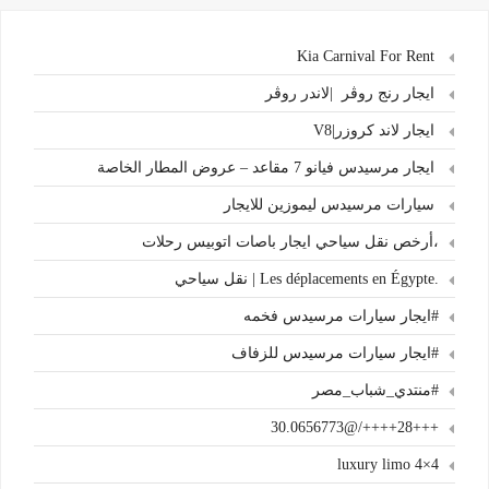
Kia Carnival For Rent
ايجار رنج روڤر |لاندر روڤر
ايجار لاند كروزر|V8
ايجار مرسيدس فيانو 7 مقاعد – عروض المطار الخاصة
سيارات مرسيدس ليموزين للايجار
،أرخص نقل سياحي ايجار باصات اتوبيس رحلات
.Les déplacements en Égypte | نقل سياحي
#ايجار سيارات مرسيدس فخمه
#ايجار سيارات مرسيدس للزفاف
#منتدي_شباب_مصر
+++28++++/@30.0656773
4×4 luxury limo