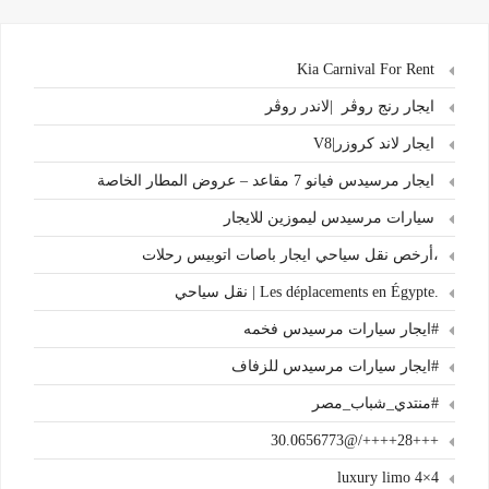
Kia Carnival For Rent
ايجار رنج روڤر |لاندر روڤر
ايجار لاند كروزر|V8
ايجار مرسيدس فيانو 7 مقاعد – عروض المطار الخاصة
سيارات مرسيدس ليموزين للايجار
،أرخص نقل سياحي ايجار باصات اتوبيس رحلات
.Les déplacements en Égypte | نقل سياحي
#ايجار سيارات مرسيدس فخمه
#ايجار سيارات مرسيدس للزفاف
#منتدي_شباب_مصر
+++28++++/@30.0656773
4×4 luxury limo