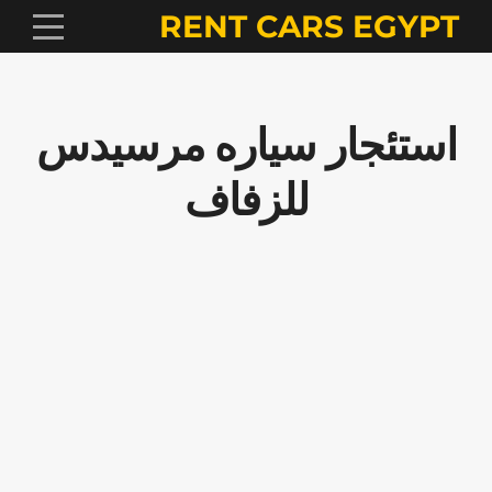
RENT CARS EGYPT
استئجار سياره مرسيدس
للزفاف