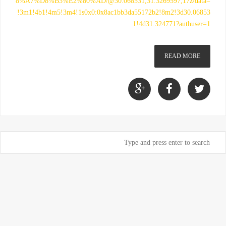
8%A7%D8%B3%E2%80%AD/@30.068531,31.3269597,17z/data=
!3m1!4b1!4m5!3m4!1s0x0:0x8ac1bb3da55172b2!8m2!3d30.06853
1!4d31.324771?authuser=1
READ MORE