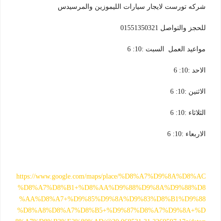
شركه تورست لايجار سيارات الليموزين والمرسيدس
للحجز والتواصل 01551350321
مواعيد العمل السبت :10: 6
الاحد :10: 6
الاثنين :10: 6
الثلاثاء :10: 6
الاربعاء :10: 6
https://www.google.com/maps/place/%D8%A7%D9%8A%D8%AC
%D8%A7%D8%B1+%D8%AA%D9%88%D9%8A%D9%88%D8
%AA%D8%A7+%D9%85%D9%8A%D9%83%D8%B1%D9%88
%D8%A8%D8%A7%D8%B5+%D9%87%D8%A7%D9%8A+%D