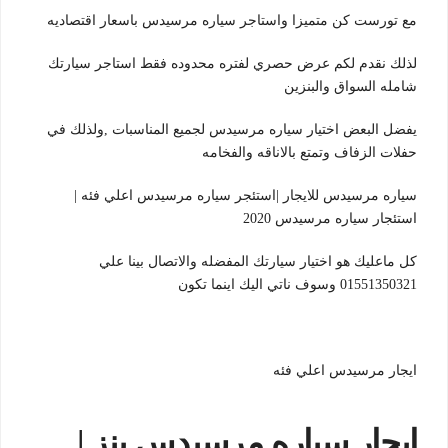
مع تورست كن متميزا واستاجر سياره مرسيدس باسعار اقتصاديه
لذلك نقدم لكم عرض حصري لفتره محدوده فقط استاجر سيارتك
شامله السواق والبنزين
يفضل البعض اختيار سياره مرسيدس لجميع المناسبات ,ولذلك في
حفلات الزفاف وتمتع بالاناقه والفخامه
سياره مرسيدس للايجار |استئجر سياره مرسيدس اعلي فئه |
استئجار سياره مرسيدس 2020
كل ماعليك هو اختيار سيارتك المفضله والاتصال بينا علي
01551350321 وسوف ناتي اليك اينما تكون
ايجار مرسيدس اعلي فئه
ايجار سياره مرسيدس بنز |