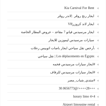
Kia Carnival For Rent
ايجار رنج روڤر |لاندر روڤر
ايجار لاند كروزر|V8
ايجار مرسيدس فيانو 7 مقاعد – عروض المطار الخاصة
سيارات مرسيدس ليموزين للايجار
،أرخص نقل سياحي ايجار باصات اتوبيس رحلات
.Les déplacements en Égypte | نقل سياحي
#ايجار سيارات مرسيدس فخمه
#ايجار سيارات مرسيدس للزفاف
#منتدي_شباب_مصر
+++28++++/@30.0656773
4×4 luxury limo
Airport limousine rental