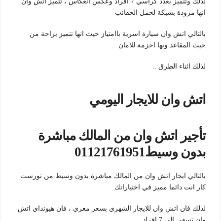
لذلك وتتميز بعدد كراسي 7 افراد وعكس انعكاس ، تتميز اتش وان
انها مزودة بشبكة لحمل الحقائب
بالتالي اتش وان سيارة اسرية باامتياز حيث انها تتميز براحة من
حيث المقاعد وبها احزمة للامان
لذلك اثناء الطرق ..
اتش وان للايجار اليومي
تأجير اتش وان من المالك مباشرة
بدون وسيط01121761951
بالتالي ايجار اتش وان من المالك مباشرة بدون وسيط من تورست
كار انت دائما مميز في اختياراتك
لذلك فان اتش وان للايجار الشهري بسعر مغري ، فان هيونداي اتش
وان تسعي الي 7 افراد