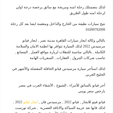
لذلك بنضمنلك رحلة امنه ومريحة مع سائق برخصة درجة اولي
لرحلة امنه طول الطريق
نتيح سيارات نظيفة من الخارج والداخل ومعقمة ايضا بعد كل رحلة
01099792099
بالتالي وكالة ايجار سيارات القاهرة مدينة نصر , ايجار فيانو
مرسيدس 2022 لذلك السيارة تتوافر بها انظمة الامان والسلامة
الكاملة , بالتالي مناسبة للتنقلات لزيارة مواقع العمل , المصانع ,
تناسب شركات البترول , العقارات , السفريات الهامة
لذلك استأجر سيارة مرسيدس فيانو الحافلة المفضلة والأشهر في
الخليج العربي
أجر فيانو بالسائق للأمراء , الشيوخ , الأشقاء العرب في مصر
بارخص سعر يومي
فيانو فيتو للايجار , فيانو 2022 , مرسيدس فان ,
ايجار فيانو
2022 ,
لذلك فانها تعد عربية السياكة والاناقة العصرية , شركة تورست