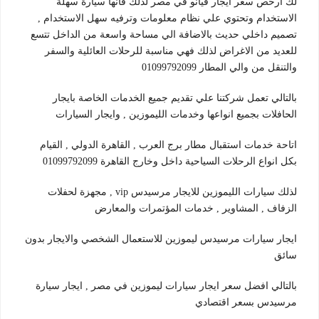
لك ارخص سعر ايجار فيانو في مصر لذلك فانها سيارة سهلة
الاستخدام وتحتوي علي نظام معلومات وترفيه سهل الاستخدام ,
تصميم داخلي حديث بالاضافة الي مساحة واسعة من الداخل تتسع
للعديد من الاغراض لذلك فهي مناسبة للرحلات العائلية والسفر
والتنقل من والي المطار 01099792099
بالتالي تعمل شركتنا علي تقديم جميع الخدمات الخاصة بايجار
الحافلات بجميع انواعها وخدمات الليموزين , وايجار السيارات
اتاحة خدمات استقبال مطار برج العرب , القاهرة الدولي , القيام
بكل انواع الرحلات السياحية داخل وخارج القاهرة 01099792099
لذلك سيارات الليموزين للايجار مرسيدس vip , مجهزة لحفلات
الزفاف , المشاوير , خدمات المؤتمرات والمعارض
ايجار سيارات مرسيدس ليموزين للاستعمال الشخصي والايجار بدون
سائق
بالتالي افضل سعر ايجار سيارات ليموزين في مصر , ايجار سيارة
مرسيدس بسعر اقتصادي