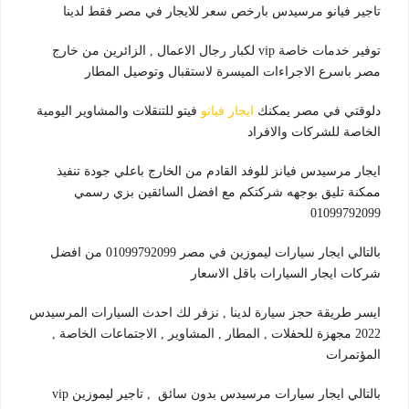
تاجير فيانو مرسيدس بارخص سعر للايجار في مصر فقط لدينا
توفير خدمات خاصة vip لكبار رجال الاعمال , الزائرين من خارج
مصر باسرع الاجراءات الميسرة لاستقبال وتوصيل المطار
دلوقتي في مصر يمكنك
ايجار فيانو
فيتو للتنقلات والمشاوير اليومية
الخاصة للشركات والافراد
ايجار مرسيدس فيانز للوفد القادم من الخارج باعلي جودة تنفيذ
ممكنة تليق بوجهه شركتكم مع افضل السائقين بزي رسمي
01099792099
بالتالي ايجار سيارات ليموزين في مصر 01099792099 من افضل
شركات ايجار السيارات باقل الاسعار
ايسر طريقة حجز سيارة لدينا , نزفر لك احدث السيارات المرسيدس
2022 مجهزة للحفلات , المطار , المشاوير , الاجتماعات الخاصة ,
المؤتمرات
بالتالي ايجار سيارات مرسيدس بدون سائق , تاجير ليموزين vip