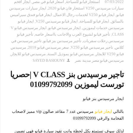
07/03/2022
استئجار فيانو للسياحة
,
اسعار فيانو في مصر
,
ايجار افخم
سيارات مرسيدس V250 اسئتجار فان فيانو 2020
,
ايجار سيارات مرسيدس
فيانو
,
ايجار فيانو V250 لخدمات رجال الاعمال
,
ايجار فيانو فندق سيراميس
بالسائق
,
ايجار فيانو للسياحة
,
ايجار فيانو مرسيدس V250
,
ايجار فيانو
مرسيدس خدمات ليموزين
,
ايجار مرسيدس فيانو
,
ايجار مرسيدس فيانو V
CLASS
,
تأجير فيانو لشيوخ العرب والاجانب بااسعار خاصه
,
تأجير فيانو
مرسيدس رحلات سفريات
,
تأجير مرسيدس بنز فيانو
,
تاجير مرسيدس في
كلاس
,
تاجير مرسيدس فيانو V250
,
سعر مرسيدس فيانو 2019
,
مرسيدس
فيانو V250 للايجار
,
مرسيدس فيانو بموديل السنة
,
مرسيدس فيانو للايجار
,
مرسيدس فيانو مصر مدينة نصر
SAYED BASIOUNY
تاجير مرسيدس بنز V CLASS |حصريا
تورست ليموزين 01099792099
ايجار مرسيدس بنز فيانو
بالتالي
ايجار فيانو
مرسيدس عدد 7 مقاعد صالون vip مميز لاصحاب
الفخامة والرقي 01099792099
لذلك سوف تستمتع بكل لحظة وانت تقود سيارة فيانو فهي تضمن