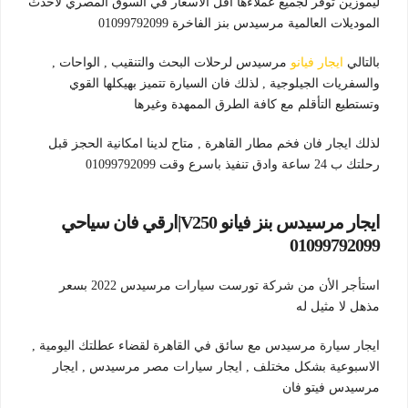
ليموزين توفر لجميع عملاءها أقل الأسعار في السوق المصري لاحدث
الموديلات العالمية مرسيدس بنز الفاخرة 01099792099
بالتالي
ايجار فيانو
مرسيدس لرحلات البحث والتنقيب , الواحات ,
والسفريات الجيلوجية , لذلك فان السيارة تتميز بهيكلها القوي
وتستطيع التأقلم مع كافة الطرق الممهدة وغيرها
لذلك ايجار فان فخم مطار القاهرة , متاح لدينا امكانية الحجز قبل
رحلتك ب 24 ساعة وادق تنفيذ باسرع وقت 01099792099
ايجار مرسيدس بنز فيانو
V250|
ارقي فان سياحي
01099792099
استأجر الأن من شركة تورست سيارات مرسيدس 2022 بسعر
مذهل لا مثيل له
ايجار سيارة مرسيدس مع سائق في القاهرة لقضاء عطلتك اليومية ,
الاسبوعية بشكل مختلف , ايجار سيارات مصر مرسيدس , ايجار
مرسيدس فيتو فان