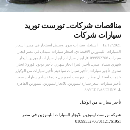
مناقصات شركات.. تورست توريد
سيارات شركات
12/12/2021
استئجار سيارات بدون وسيط
,
استئجار في مصر
,
اسعار
السيارات الليموزين الاقتصادي
,
اسعار سيارات سيدان في مصر ايجار
سيارات 01099552706
,
ايجار سيارات
,
ايجار سيارات ليموزين
,
ايجار
شهري نيسان صني
,
تأجير النترا ايجار شهري
,
تأجير تويوتا كورولا ايجار
سنوي
,
تأجير سيارات
,
تأجير سيارات سياحية
,
تأجير سيارات من الوكيل
,
خدمات استقبال مطار .. تورست ليموزين
,
خدمة تسليم سيارات
,
سعر
تأجير سيارات
,
سعر سياره ليموزين
,
للايجار ليموزين
,
ليموزين القاهرة
SAYED BASIOUNY
تأجير سيارات من الوكيل
شركة تورست ليموزين للايجار السيارات الليموزين في مصر
01099552706/01121761951