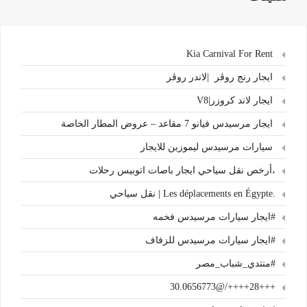
Kia Carnival For Rent
ايجار رنج روڤر |لاندر روڤر
ايجار لاند كروزر|V8
ايجار مرسيدس فيانو 7 مقاعد – عروض المطار الخاصة
سيارات مرسيدس ليموزين للايجار
،أرخص نقل سياحي ايجار باصات اتوبيس رحلات
.Les déplacements en Égypte | نقل سياحي
#ايجار سيارات مرسيدس فخمه
#ايجار سيارات مرسيدس للزفاف
#منتدي_شباب_مصر
+++28++++/@30.0656773