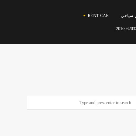
 سياحي
RENT CAR
201003203