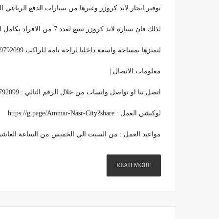
توفير ايجار لاند كروزر وغيرها من سيارات الدفع الرباعي 
لذلك فان سيارة لاند كروزر تسع لعدد 7 من الافراد بكامل ارتياح اثناء السفر والمشاوير البعيدة
لتميزها بمساحة واسعة داخليا لراحة تامة للراكب 01099792099 .
معلومات الاتصال |
اتصل بنا او تواصل واتساب من خلال الرقم التالي : 01099792099
لوكيشن العمل : https://g.page/Ammar-Nasr-City?share
مواعيد العمل : من السبت الي الخميس من الساعة العاشرة صبا
READ MORE