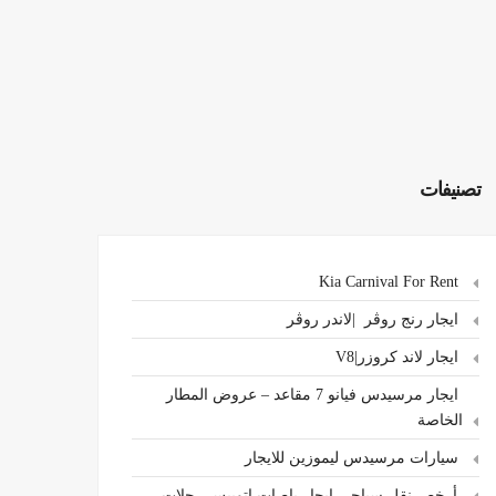
تصنيفات
Kia Carnival For Rent
ايجار رنج روڤر |لاندر روڤر
ايجار لاند كروزر|V8
ايجار مرسيدس فيانو 7 مقاعد – عروض المطار
الخاصة
سيارات مرسيدس ليموزين للايجار
،أرخص نقل سياحي ايجار باصات اتوبيس رحلات