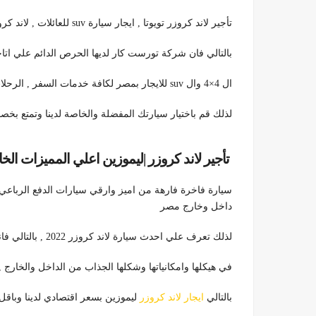
تأجير لاند كروزر تويوتا , ايجار سيارة suv للعائلات , لاند كروزر 2022 حاليا بمصر
بالتالي فان شركة تورست كار لديها الحرص الدائم علي اتا
ال 4×4 وال suv للايجار بمصر لكافة خدمات السفر , الرحلات , الايجار اليومي بالمشوار
لذلك قم باختيار سيارتك المفضلة والخاصة لدينا وتمتع بخصومات واسع
تأجير لاند كروزر |ليموزين اعلي المميزات الخاصة 792099
سيارة فاخرة فارهة من اميز وارقي سيارات الدفع الرباعي 
داخل وخارج مصر
لذلك تعرف علي احدث سيارة لاند كروزر 2022 , بالتالي فانها تتميز عن غيرها من الموديلات الأخري السابقة
في هيكلها وامكانياتها وشكلها الجذاب من الداخل والخارج , 
بالتالي
ايجار لاند كروزر
ليموزين بسعر اقتصادي لدينا وباق