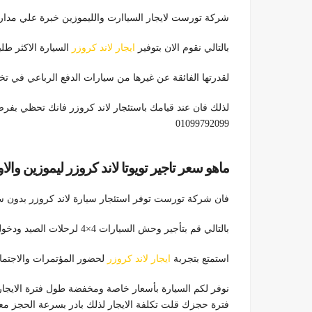
شركة تورست لايجار السياارت والليموزين خبرة علي مدار اكثر من 10 اعوام في مجال تاج
بالتالي نقوم الان بتوفير
ايجار لاند كروزر
السيارة الاكثر طل
لقدرتها الفائقة عن غيرها من سيارات الدفع الرباعي في ت
لذلك فان عند قيامك باستئجار لاند كروزر فانك تحظي بفرصة
01099792099
ماهو سعر تاجير تويوتا لاند كروزر ليموزين والاوراق ا
فان شركة تورست توفر استئجار سيارة لاند كروزر بدون سائق 
بالتالي قم بتأجير وحش السيارات 4×4 لرحلات الصيد ودخول الجبال والطرق غير الممهدة
استمتع بتجربة
ايجار لاند كروزر
لحضور المؤتمرات والاجتماع
نوفر لكم السيارة بأسعار خاصة ومخفضة طول فترة الايجا
فترة حجزك قلت تكلفة الايجار لذلك بادر بسرعة الحجز معنا 099792099