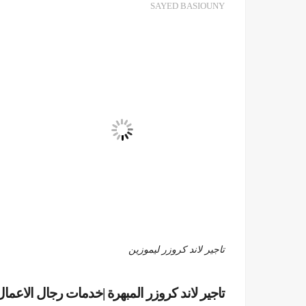
SAYED BASIOUNY
تاجير لاند كروزر ليموزين
تاجير لاند كروزر المبهرة |خدمات رجال الاعمال 1099792099