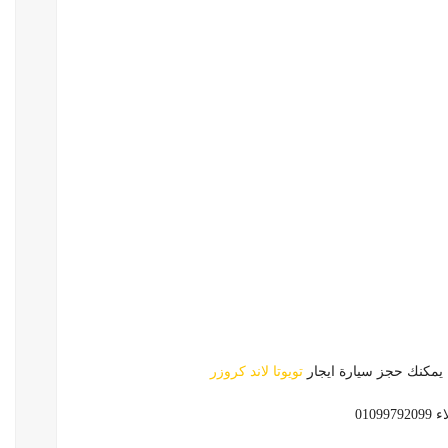
 يمكنك حجز سيارة ايجار
تويوتا لاند كروزر
010