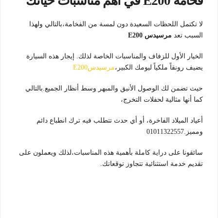
فخامة E200 في أهم مناسبات حياتك
لا تكتمل اللحظات السعيدة دون لمسة من الفخامة،بالتالي ولهذا
السبب تعد
مرسيدس E200
الخيار الأول للزفاف والمناسبات الخاصة لذلك. إيجار هذه السيارة
يضيف رونقاً ملكياً ليومك الكبير،
مرسيدسE200
حيث تضمن لك الوصول الأنيق والمبهر وسط أنظار الجميع.بالتالي
كما أنها مثالية لحفلات التخرج،
أعياد الميلاد الفاخرة، أو أي حدث تتطلب فيه ترك انطباع دائم
ومميز.01011322557
سائقونا على دراية كاملة بأهمية هذه المناسبات،لذلك ويعملون على
تقديم خدمة استثنائية تتجاوز توقعاتك.