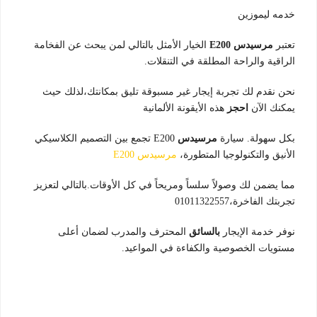
خدمه ليموزين
تعتبر
مرسيدس E200
الخيار الأمثل بالتالي لمن يبحث عن الفخامة
الراقية والراحة المطلقة في التنقلات.
نحن نقدم لك تجربة إيجار غير مسبوقة تليق بمكانتك،لذلك حيث
يمكنك الآن
احجز
هذه الأيقونة الألمانية
بكل سهولة. سيارة
مرسيدس
E200 تجمع بين التصميم الكلاسيكي
الأنيق والتكنولوجيا المتطورة،
مرسيدس E200
مما يضمن لك وصولاً سلساً ومريحاً في كل الأوقات.بالتالي لتعزيز
تجربتك الفاخرة،01011322557
نوفر خدمة الإيجار
بالسائق
المحترف والمدرب لضمان أعلى
مستويات الخصوصية والكفاءة في المواعيد.