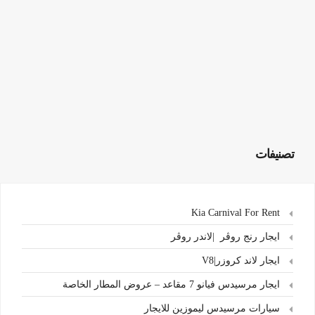
تصنيفات
Kia Carnival For Rent
ايجار رنج روڤر |لاندر روڤر
ايجار لاند كروزر|V8
ايجار مرسيدس فيانو 7 مقاعد – عروض المطار الخاصة
سيارات مرسيدس ليموزين للايجار