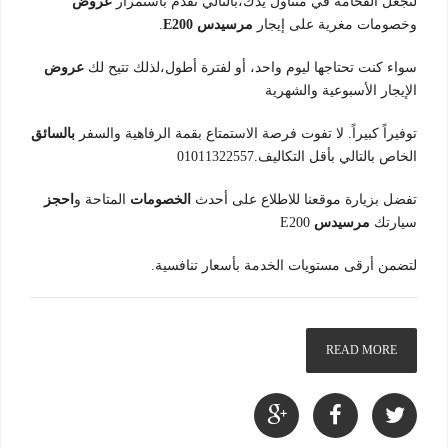
لنجعل الفخامة في متناول يدك،بالتالي نقدم باستمرار
عروض
وخصومات مغرية على إيجار
مرسيدس E200
.
سواء كنت تحتاجها ليوم واحد، أو لفترة أطول،لذلك تتيح لك
عروض
الإيجار الأسبوعية والشهرية
توفيراً كبيراً. لا تفوت فرصة الاستمتاع بقمة الرفاهية والسفر
بالسائق
الخاص بالتالي بأقل التكاليف.01011322557
تفضل بزيارة موقعنا للاطلاع على أحدث
الخصومات
المتاحة و
احجز
سيارتك
مرسيدس
E200
لتضمن أرقى مستويات الخدمة بأسعار تنافسية.
READ MORE