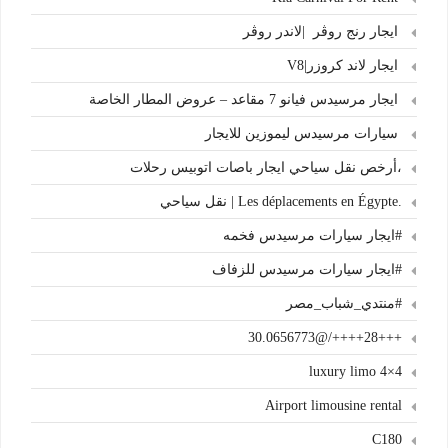
ايجار رنج روڤر |لاندر روڤر
ايجار لاند كروزر|V8
ايجار مرسيدس فيانو 7 مقاعد – عروض المطار الخاصة
سيارات مرسيدس ليموزين للايجار
،أرخص نقل سياحي ايجار باصات اتوبيس رحلات
.Les déplacements en Égypte | نقل سياحي
#ايجار سيارات مرسيدس فخمه
#ايجار سيارات مرسيدس للزفاف
#منتدي_شباب_مصر
+++28++++/@30.0656773
4×4 luxury limo
Airport limousine rental
C180