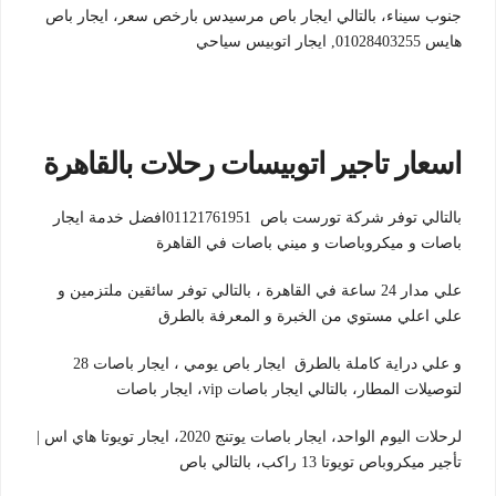
جنوب سيناء، بالتالي ايجار باص مرسيدس بارخص سعر، ايجار باص
هايس 01028403255, ايجار اتوبيس سياحي
اسعار تاجير اتوبيسات رحلات بالقاهرة
بالتالي توفر شركة تورست باص 01121761951افضل خدمة ايجار
باصات و ميكروباصات و ميني باصات في القاهرة
علي مدار 24 ساعة في القاهرة ، بالتالي توفر سائقين ملتزمين و
علي اعلي مستوي من الخبرة و المعرفة بالطرق
و علي دراية كاملة بالطرق
ايجار باص يومي ، ايجار باصات 28
لتوصيلات المطار، بالتالي ايجار باصات vip، ايجار باصات
لرحلات اليوم الواحد، ايجار باصات يوتنج 2020، ايجار تويوتا هاي اس |
تأجير ميكروباص تويوتا 13 راكب، بالتالي باص