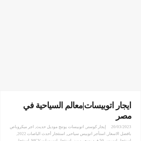
ايجار اتوبيسات|معالم السياحية في
مصر
20/03/2023
إيجار كوستر
,
اتوبيسات يوتنج موديل حديث
,
اجر ميكروباص
بافضل الاسعار
,
استأجر اتوبيس سياحى
,
استئجار أحدث الباصات 2022
,
استئجار اتوبيس 50 فرد بسعر مميز
,
استئجار اتوبيسات MCV
,
استئجار