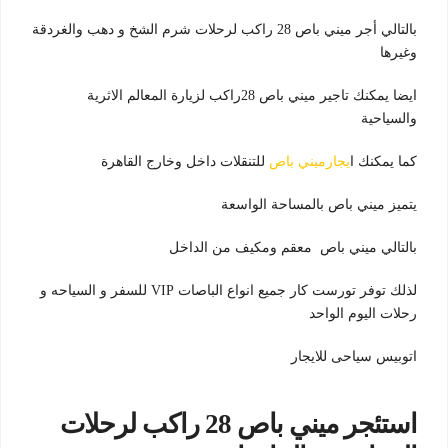
بالتالي أجر ميني باص 28 راكب لرحلات شرم الشخ و دهب والغردقة
وغيرها
ايضا يمكنك تاجير ميني باص 28راكب لزيارة المعالم الاثرية
والسياحية
كما يمكنك ا
يجارميني باص
للتنقلات داخل وخارج القاهرة
يتميز ميني باص بالمساحة الواسعة
بالتالي ميني باص معقم ومكيف من الداخل
لذلك توفر تورست كار جميع انواع الباصات VIP للسفر و السياحه و
رحلات اليوم الواحد
اتوبيس سياحى للايجار
استئجر ميني باص 28 راكب لرحلات