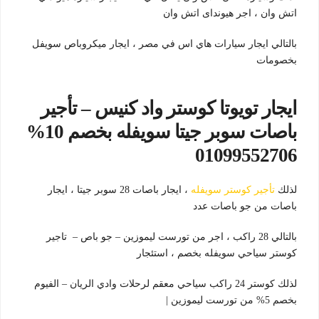
اتش وان ، اجر هيونداى اتش وان
بالتالي ايجار سيارات هاي اس في مصر ، ايجار ميكروباص سويفل
بخصومات
ايجار تويوتا كوستر واد كنيس – تأجير
باصات سوبر جيتا سويفله بخصم 10%
01099552706
لذلك
تأجير كوستر سويفله
، ايجار باصات 28 سوبر جيتا ، ايجار
باصات من جو باصات عدد
بالتالي 28 راكب ، اجر من تورست ليموزين – جو باص – تاجير
كوستر سياحي سويفله بخصم ، استئجار
لذلك كوستر 24 راكب سياحي معقم لرحلات وادي الريان – الفيوم
بخصم 5% من تورست ليموزين |