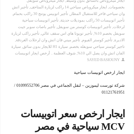
ايجار ميكروباص بالسائق بدون وسيط
,
ايجار ميكروباص سويفل
بخصومات
,
ايجار ميكروباص سياحي 14 راكب لزيارة المتاحف
,
تأجير اتش
وان سياحي فاخر للاستقبال المطار
,
تأجير اتوبيس يوتنج 30 راكب بحمام
,
تأجير اتوبيسات 50 راكب بموديلات حديثة
,
تأجير اتوبيسات سياحية
لرحلات
,
تأجير اتوبيسات كوستر من سويفل
,
تأجير باصات سوبر جيت
سويفل بخصم 10%
,
تأجير تويوتا هاي اس سقف عالي
,
تأجير راكب لزيارة
الاديرة
,
تأجير كوستر الفيوم
,
تأجير ميني فان اتش وان لرحلات الغردقة
,
تاجير كوستر سياحي سويفله بخصم
,
سيارة H1 للايجار بدون سائق
,
سيارة
الفان اتش وان يصل الي 10%
,
شوف العظمة .. أرخص ايجار اتوبيسات
SAYED BASIOUNY
ايجار ارخص اتوبيسات سياحية
شركة تورست ليموزين – لنقل الجماعي في مصر 01099552706 /
01121761951
ايجار ارخص سعر اتوبيسات
MCV سياحية في مصر