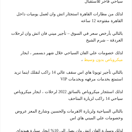
سياحي فاخر للاستقبال
لذلك من مطارات القاهرة استجئار اتش وان لعمل يوميات داخل
القاهرة مفتوحة 12 ساعه
بالتالي بأرخص سعر في السوق – تأجير ميني فان اتش وان لرحلات
الغردقة – شرم الشيخ
لذلك خصومات علي الفان السياحي خلال شهر دبسمبر ، ايجار
ميكروباص بدون وسيط
،
بالتالي تأجير تويوتا هاي اس سقف عالي 14 راكب لنقلك اينما تريد
استمتع بخدمات مرفهه وبخدمات VIP
لذلك استئجار ميكروباص بالسائق 2022 لرحلات ، ايجار ميكروباص
سياحي 14 راكب لزيارة المتاحف
بالتالي السياحية ولزيارة الاهرمات والحسين وشارع المعز عروض
وخصومات علي الميني هاي اس
لذلك وسيارة الفان اتش وان يصل الي 10% ايجار سيارة هيونداي