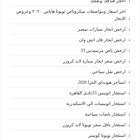
احجز فندقك ونقلتك
اخر اسعار ومواصفات ميكروباص تويوتا هاياس ٢٠٢٠ وعروض
الايجار
ارخص ايجار سيارات بمصر
ارخص ايجار فان اتش وان
ارخص باص مرسيدس 33
ارخص سعر ايجار سيارة لاند كروزر
ارخص نقل سياحي
استأجر هيونداي النترا 2020
استئجار اتوبيس 33|نادي القاهرة
استئجار اتوبيسات الي الاسكندرية
استئجار باصات سياحية
استئجار باقل سعر تويوتا لاند كروزر
استئجار تويوتا كوستر