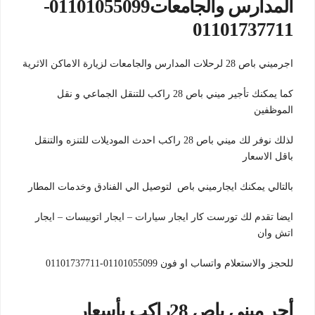
المدارس والجامعات01101055099-
01101737711
اجرميني باص 28 لرحلات المدارس والجامعات لزيارة الاماكن الاثرية
كما يمكنك تأجير ميني باص 28 راكب للتنقل الجماعي و نقل
الموظفين
لذلك نوفر لك ميني باص 28 راكب احدث الموديلات للتنزه والتنقل
باقل الاسعار
بالتالي يمكنك ايجارميني باص لتوصيل الي الفنادق وخدمات المطار
ايضا تقدم لك تورست كار ايجار سيارات – ايجار اتوبيسات – ايجار
اتش وان
للحجز والاستعلام واتساب او فون 01101055099-01101737711
أجر ميني باص 28راكب بأسعار