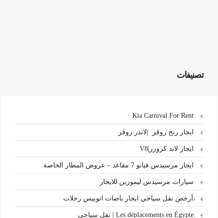
تصنيفات
Kia Carnival For Rent
ايجار رنج روڤر |لاندر روڤر
ايجار لاند كروزر|V8
ايجار مرسيدس فيانو 7 مقاعد – عروض المطار الخاصة
سيارات مرسيدس ليموزين للايجار
،أرخص نقل سياحي ايجار باصات اتوبيس رحلات
.Les déplacements en Égypte | نقل سياحي